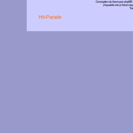
Conception du forum par:
phpBB
| Aquariolo est un forum a
Tra