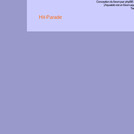
Conception du forum par:
phpBB
| Aquariolo est un forum a
Tra