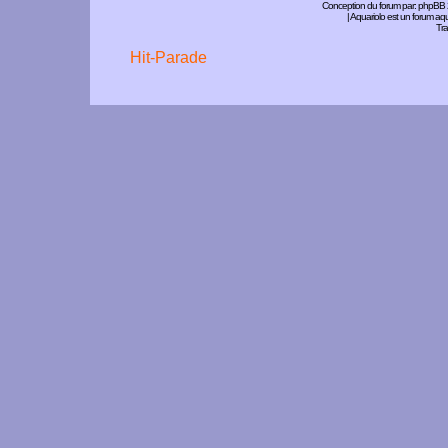
Conception du forum par:
phpBB
| Aquariolo est un forum a
Tra