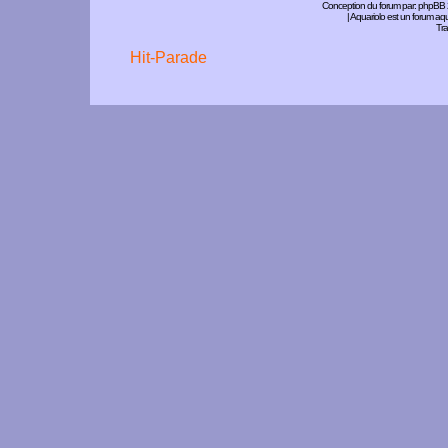
Conception du forum par:
phpBB
| Aquariolo est un forum a
Tra