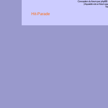
Conception du forum par:
phpBB
| Aquariolo est un forum a
Tra