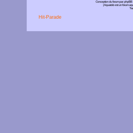
Conception du forum par:
phpBB
| Aquariolo est un forum a
Tra