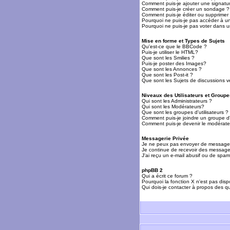
Comment puis-je ajouter une signat
Comment puis-je créer un sondage ?
Comment puis-je éditer ou supprime
Pourquoi ne puis-je pas accéder à u
Pourquoi ne puis-je pas voter dans 
Mise en forme et Types de Sujets
Qu'est-ce que le BBCode ?
Puis-je utiliser le HTML?
Que sont les Smilies ?
Puis-je poster des Images?
Que sont les Annonces ?
Que sont les Post-it ?
Que sont les Sujets de discussions ve
Niveaux des Utilisateurs et Groupe
Qui sont les Administrateurs ?
Qui sont les Modérateurs?
Que sont les groupes d'utilisateurs ?
Comment puis-je joindre un groupe d'u
Comment puis-je devenir le modérateu
Messagerie Privée
Je ne peux pas envoyer de messages
Je continue de recevoir des messages
J'ai reçu un e-mail abusif ou de spa
phpBB 2
Qui a écrit ce forum ?
Pourquoi la fonction X n'est pas disp
Qui dois-je contacter à propos des qu