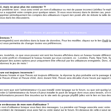
sé, mais ne peux plus me connecter ?!
e problème sont : vous avez entré un nom d'utilisateur ou mot de passe incorrect (vérifiez l'e-ma
teur a supprimé votre compte pour quelque raison. Si vous vous trouvez dans le dernier cas, peut-
supprimer périodiquement les comptes des utilisateurs n'ayant rien posté afin de réduire la taille
-vous dans les discussions.
Préférences et paramètres des Utilisateurs
érences ?
enregistrés) sont stockées dans la base de données. Pour les modifier, cliquez sur le lien
Profil
(g
Ceci vous permettra de changer toutes vos préférences.
s, toutefois, ce que vous pouvez voir sont les heures affichées dans un fuseau horaire différent d
votre profil en choisissant le fuseau horaire qui vous convient, ex : Londres, Paris, New York, Sy
lupart des autres options peut uniquement être effectué par les utilisateurs enregistrés. Donc, si 
rdonnez le jeu de mots !
eure est toujours incorrecte !
 fuseau horaire et que l'heure est toujours différente, la réponse la plus probable est le passage à
'heure d'hiver et l'heure d'été, donc durant l'été, l'heure sera décalée d'une heure par rapport à 
eci sont que soit l'administrateur n'a pas installé votre langage sur le forum, ou que soit quelqu'
r à l'administrateur du forum s'il peut installer le pack de langue dont vous avez besoin, s'il n'
'informations peuvent être trouvées sur le site web du groupe phpBB (allez voir le lien en bas de
 en-dessous de mon nom d'utilisateur ?
e nom d'utilisateur lorsque vous lisez des messages. La première est l'image associée avec votre
t combien de messages vous avez fait ou votre statut sur le forum. En-dessous de celle-ci peut s