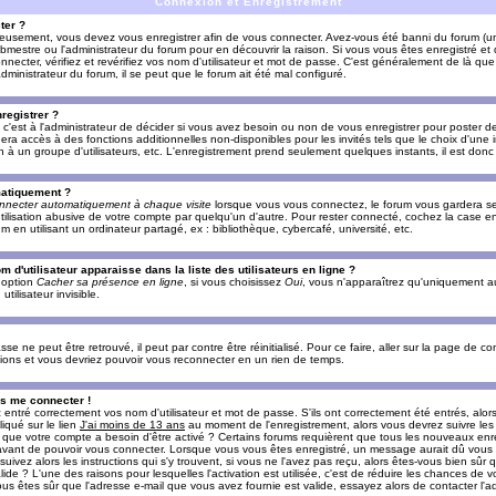
Connexion et Enregistrement
ter ?
ieusement, vous devez vous enregistrer afin de vous connecter. Avez-vous été banni du forum (un 
ebmestre ou l'administrateur du forum pour en découvrir la raison. Si vous vous êtes enregistré e
ecter, vérifiez et revérifiez vos nom d'utilisateur et mot de passe. C'est généralement de là que 
dministrateur du forum, il se peut que le forum ait été mal configuré.
registrer ?
c'est à l'administrateur de décider si vous avez besoin ou non de vous enregistrer pour poster d
era accès à des fonctions additionnelles non-disponibles pour les invités tels que le choix d'une
tion à un groupe d'utilisateurs, etc. L'enregistrement prend seulement quelques instants, il est do
matiquement ?
nnecter automatiquement à chaque visite
lorsque vous vous connectez, le forum vous gardera s
utilisation abusive de votre compte par quelqu'un d'autre. Pour rester connecté, cochez la case e
n utilisant un ordinateur partagé, ex : bibliothèque, cybercafé, université, etc.
d'utilisateur apparaisse dans la liste des utilisateurs en ligne ?
e option
Cacher sa présence en ligne
, si vous choisissez
Oui
, vous n'apparaîtrez qu'uniquement a
lisateur invisible.
e ne peut être retrouvé, il peut par contre être réinitialisé. Pour ce faire, aller sur la page de c
uctions et vous devriez pouvoir vous reconnecter en un rien de temps.
as me connecter !
ntré correctement vos nom d'utilisateur et mot de passe. S'ils ont correctement été entrés, alors i
iqué sur le lien
J'ai moins de 13 ans
au moment de l'enregistrement, alors vous devrez suivre les
re que votre compte a besoin d'être activé ? Certains forums requièrent que tous les nouveaux enre
 avant de pouvoir vous connecter. Lorsque vous vous êtes enregistré, un message aurait dû vous ap
uivez alors les instructions qui s'y trouvent, si vous ne l'avez pas reçu, alors êtes-vous bien sûr
lide ? L'une des raisons pour lesquelles l'activation est utilisée, c'est de réduire les chances de v
 êtes sûr que l'adresse e-mail que vous avez fournie est valide, essayez alors de contacter l'ad