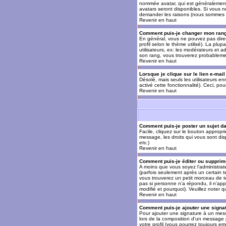
nommée avatar, qui est généralement u
avatars seront disponibles. Si vous n
demander les raisons (nous sommes s
Revenir en haut
Comment puis-je changer mon ran
En général, vous ne pouvez pas direct
profil selon le thème utilisé). La pl
utilisateurs, ex: les modérateurs et a
son rang, vous trouverez probableme
Revenir en haut
Lorsque je clique sur le lien e-mai
Désolé, mais seuls les utilisateurs en
activé cette fonctionnalité). Ceci, pou
Revenir en haut
Comment puis-je poster un sujet d
Facile, cliquez sur le bouton appropr
message, les droits qui vous sont disp
etc.
)
Revenir en haut
Comment puis-je éditer ou suppri
A moins que vous soyez l'administra
(parfois seulement après un certain t
vous trouverez un petit morceau de te
pas si personne n'a répondu, il n'app
modifié et pourquoi). Veuillez noter
Revenir en haut
Comment puis-je ajouter une sign
Pour ajouter une signature à un mess
lors de la composition d'un message 
votre profil (vous pourrez toujours e