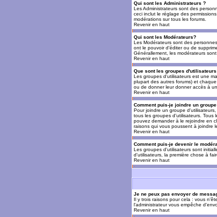
Qui sont les Administrateurs ?
Les Administrateurs sont des personn
ceci inclut le réglage des permissions
modérations sur tous les forums.
Revenir en haut
Qui sont les Modérateurs?
Les Modérateurs sont des personnes (
ont le pouvoir d'éditer ou de supprime
Générallement, les modérateurs sont 
Revenir en haut
Que sont les groupes d'utilisateurs
Les groupes d'utilisateurs est une man
plupart des autres forums) et chaque 
ou de donner leur donner accès à un 
Revenir en haut
Comment puis-je joindre un groupe 
Pour joindre un groupe d'utilisateurs, 
tous les groupes d'utilisateurs. Tous
pouvez demander à le rejoindre en cl
raisons qui vous poussent à joindre 
Revenir en haut
Comment puis-je devenir le modérat
Les groupes d'utilisateurs sont initia
d'utilisateurs, la première chose à fa
Revenir en haut
Je ne peux pas envoyer de messag
Il y trois raisons pour cela : vous n'
l'administrateur vous empêche d'envo
Revenir en haut