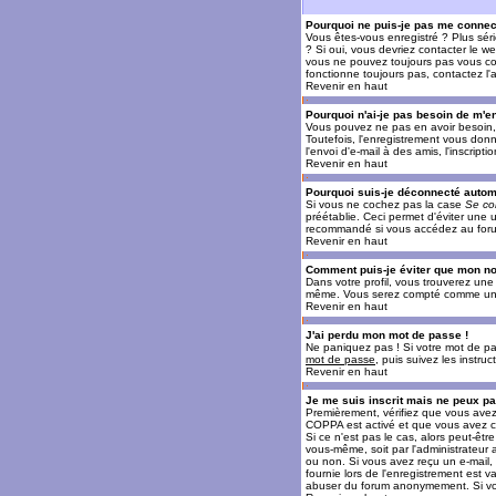
Pourquoi ne puis-je pas me connec
Vous êtes-vous enregistré ? Plus sér
? Si oui, vous devriez contacter le w
vous ne pouvez toujours pas vous conn
fonctionne toujours pas, contactez l'a
Revenir en haut
Pourquoi n'ai-je pas besoin de m'en
Vous pouvez ne pas en avoir besoin, 
Toutefois, l'enregistrement vous donn
l'envoi d'e-mail à des amis, l'inscrip
Revenir en haut
Pourquoi suis-je déconnecté auto
Si vous ne cochez pas la case
Se co
préétablie. Ceci permet d'éviter une 
recommandé si vous accédez au forum e
Revenir en haut
Comment puis-je éviter que mon nom 
Dans votre profil, vous trouverez un
même. Vous serez compté comme un uti
Revenir en haut
J'ai perdu mon mot de passe !
Ne paniquez pas ! Si votre mot de pass
mot de passe
, puis suivez les instr
Revenir en haut
Je me suis inscrit mais ne peux p
Premièrement, vérifiez que vous avez e
COPPA est activé et que vous avez cl
Si ce n'est pas le cas, alors peut-êt
vous-même, soit par l'administrateur
ou non. Si vous avez reçu un e-mail, s
fournie lors de l'enregistrement est va
abuser du forum anonymement. Si vous