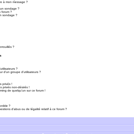
ure à mon message ?
r un sondage ?
n forum ?
un sondage ?
rrouillés ?
s
tilisateurs ?
r d'un groupe d'utilisateurs ?
 privés !
 privés non-désirés !
mming de quelqu'un sur ce forum !
onible ?
estions d'abus ou de légalité relatif à ce forum ?