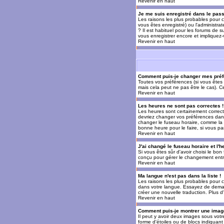
Revenir en haut
Je me suis enregistré dans le pas
Les raisons les plus probables pour c
vous êtes enregistré) ou l'administra
? Il est habituel pour les forums de 
vous enregistrer encore et impliquez
Revenir en haut
Comment puis-je changer mes préf
Toutes vos préférences (si vous êtes 
mais cela peut ne pas être le cas). 
Revenir en haut
Les heures ne sont pas correctes !
Les heures sont certainement correcte
devriez changer vos préférences dans 
changer le fuseau horaire, comme la p
bonne heure pour le faire, si vous pa
Revenir en haut
J'ai changé le fuseau horaire et l'h
Si vous êtes sûr d'avoir choisi le bon
conçu pour gérer le changement entre l
Revenir en haut
Ma langue n'est pas dans la liste !
Les raisons les plus probables pour c
dans votre langue. Essayez de demande
créer une nouvelle traduction. Plus d
Revenir en haut
Comment puis-je montrer une image
Il peut y avoir deux images sous votr
forme d'étoiles ou de blocs indiquan