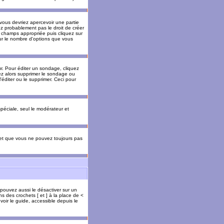
 vous devriez apercevoir une partie
ez probablement pas le droit de créer
 champs appropriée puis cliquez sur
our le nombre d'options que vous
. Pour éditer un sondage, cliquez
vez alors supprimer le sondage ou
'éditer ou le supprimer. Ceci pour
 spéciale, seul le modérateur et
s et que vous ne pouvez toujours pas
 pouvez aussi le désactiver sur un
s des crochets [ et ] à la place de <
voir le guide, accessible depuis le