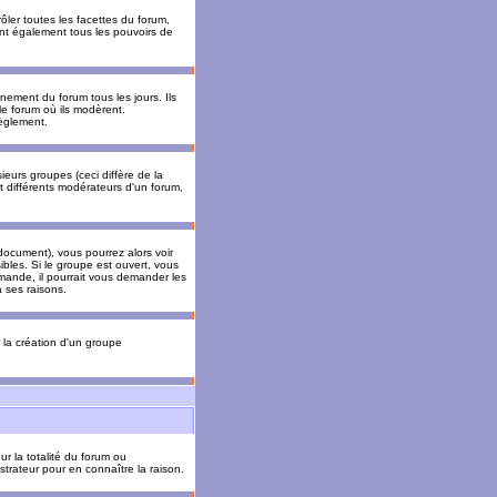
ler toutes les facettes du forum,
 ont également tous les pouvoirs de
ement du forum tous les jours. Ils
 le forum où ils modèrent.
èglement.
ieurs groupes (ceci diffère de la
t différents modérateurs d'un forum,
ocument), vous pourrez alors voir
sibles. Si le groupe est ouvert, vous
mande, il pourrait vous demander les
 ses raisons.
r la création d'un groupe
ur la totalité du forum ou
trateur pour en connaître la raison.