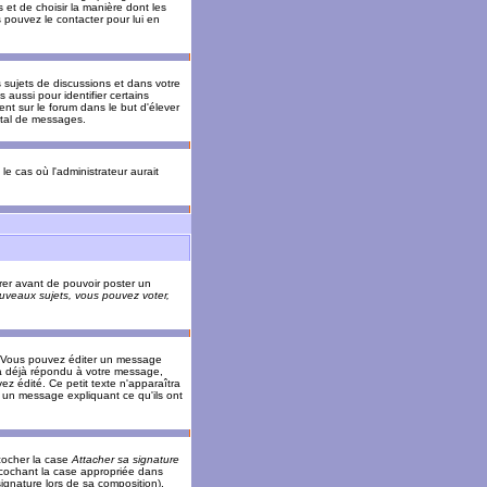
 et de choisir la manière dont les
s pouvez le contacter pour lui en
s sujets de discussions et dans votre
 aussi pour identifier certains
ent sur le forum dans le but d'élever
otal de messages.
le cas où l'administrateur aurait
trer avant de pouvoir poster un
veaux sujets, vous pouvez voter,
. Vous pouvez éditer un message
 déjà répondu à votre message,
z édité. Ce petit texte n'apparaîtra
r un message expliquant ce qu'ils ont
cocher la case
Attacher sa signature
 cochant la case appropriée dans
ignature lors de sa composition).