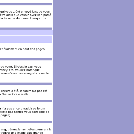
il qui vous a été envoyé lorsque vous
être alors que vous n'avez rien posté
 de la base de données. Essayez de
énéralement en haut des pages,
u votre. Si c'est le cas, vous
dney, etc. Veuillez noter que
vous n'êtes pas enregistré, c'est la
 l'heure d'été. le forum n'a pas été
l'heure locale réelle.
un n'a pas encore traduit ce forum
existe pas sentez-vous alors libre de
s pages).
 rang, générallement elles prennent la
e trouver une image plus grande