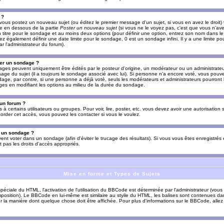
 ?
vous postez un nouveau sujet (ou éditez le premier message d'un sujet, si vous en avez le droit)
re en dessous de la partie
Poster un nouveau sujet
(si vous ne le voyez pas, c'est que vous n'av
titre pour le sondage et au moins deux options (pour définir une option, entrez son nom dans le
z également définir une date limite pour le sondage, 0 est un sondage infini. Il y a une limite p
par l'administrateur du forum).
er un sondage ?
es peuvent uniquement être édités par le posteur d'origine, un modérateur ou un administrateur
sage du sujet (il a toujours le sondage associé avec lui). Si personne n'a encore voté, vous pou
dage, par contre, si une personne a déjà voté, seuls les modérateurs et administrateurs pourront l
ges en modifiant les options au milieu de la durée du sondage.
 un forum ?
s à certains utilisateurs ou groupes. Pour voir, lire, poster, etc. vous devez avoir une autorisation
order cet accès, vous pouvez les contacter si vous le voulez.
s un sondage ?
uvent voter dans un sondage (afin d'éviter le trucage des résultats). Si vous vous êtes enregistré
 pas les droits d'accès appropriés.
Mise en forme et Types de Sujets
ciale du HTML, l'activation de l'utilisation du BBCode est déterminée par l'administrateur (vous
position). Le BBCode en lui-même est similaire au styile du HTML, les balises sont contenues dan
sur la manière dont quelque chose doit être affichée. Pour plus d'informations sur le BBCode, allez 