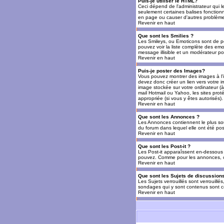
Puis-je utiliser le HTML?
Ceci dépend de l'administrateur qui l
seulement certaines balises fonctio
en page ou causer d'autres problèmes
Revenir en haut
Que sont les Smilies ?
Les Smileys, ou Emoticons sont de petit
pouvez voir la liste complète des emo
message illisible et un modérateur po
Revenir en haut
Puis-je poster des Images?
Vous pouvez montrer des images à l'i
devez donc créer un lien vers votre 
image stockée sur votre ordinateur (à
mail Hotmail ou Yahoo, les sites prot
appropriée (si vous y êtes autorisés).
Revenir en haut
Que sont les Annonces ?
Les Annonces contiennent le plus so
du forum dans lequel elle ont été po
Revenir en haut
Que sont les Post-it ?
Les Post-it apparaîssent en-dessous 
pouvez. Comme pour les annonces, c'e
Revenir en haut
Que sont les Sujets de discussions
Les Sujets verrouillés sont verrouillé
sondages qui y sont contenus sont ce
Revenir en haut