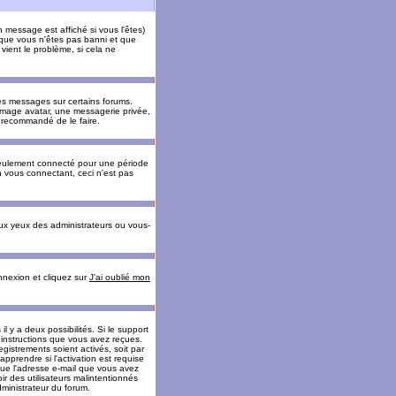
message est affiché si vous l'êtes)
t que vous n'êtes pas banni et que
vient le problème, si cela ne
es messages sur certains forums.
 image avatar, une messagerie privée,
nc recommandé de le faire.
eulement connecté pour une période
n vous connectant, ceci n'est pas
ux yeux des administrateurs ou vous-
onnexion et cliquez sur
J'ai oublié mon
l y a deux possibilités. Si le support
 instructions que vous avez reçues.
gistrements soient activés, soit par
prendre si l'activation est requise
 que l'adresse e-mail que vous avez
oir des utilisateurs malintentionnés
ministrateur du forum.