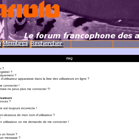
FAQ
r ?
gistrer ?
tiquement ?
utilisateur apparaisse dans la liste des utilisateurs en ligne ?
me connecter !
 mais ne peux plus me connecter ?!
isateurs
ences ?
e est toujours incorrecte !
en-dessous de mon nom d'utilisateur ?
?
d'un utilisateur, on me demande de me connecter !
s un forum ?
r un message ?