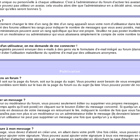
nique ou personnelle à chaque utilisateur. C'est à l'administrateur du forum d'activer les avatars
e pouvez pas utilisez un avatar, cela voudra alors dire que l'administrateur en a décidé ainsi, vou
ûr qu'elles seront bonnes !).
g ?
ement changer le titre d'un rang (le titre d'un rang apparaît sous votre nom d'utilisateur dans le
upart des forums utilisent les rangs pour indiquer le nombre de messages que vous avez postés, mais
dministrateurs peuvent avoir un rang spécifique qui leur est propre. Veuillez ne pas poster inutilem
nt un modérateur ou administrateur qui vous abaissera simplement le compte de votre nombre t
l d'un utilisateur, on me demande de me connecter !
registrés peuvent envoyer des e-mails à des gens via le formulaire d'e-mail intégré au forum (dans 
r éviter l'utilisation malveillante du système d'e-mail par des utilisateurs anonymes.
Publication
ans un forum ?
ié soit sur la page du forum, soit sur la page du sujet. Vous pourriez avoir besoin de vous enregis
onibles sont listés sur le bas de la page du forum ou du sujet (la liste
Vous pouvez poster de nou
mer un message ?
teur ou modérateur du forum, vous pouvez seulement éditer ou supprimer vos propres messages
emps après qu'il soit posté) en cliquant sur le bouton
Editer
du message concerné. Si quelqu'un a
xte en dessous de votre message en retournant le lire, indiquant le nombre de fois que vous l'ave
araîtra pas non plus si un modérateur ou un administrateur édite le message (ils devraient laisse
 qu'un utilisateur ne peut pas supprimer un message une fois que quelqu'un y a répondu.
ature à mon message ?
age, vous devez d'abord en créer une, en allant dans votre profil. Une fois créée, vous pouvez 
pour ajouter votre signature. Vous pouvez aussi ajouter votre signature à tous vos messages en
mpêcher d'attacher votre signature à un message en particulier en décochant la case Attacher sa s