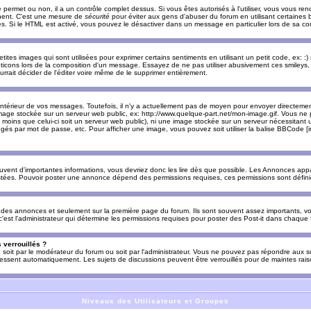
e permet ou non, il a un contrôle complet dessus. Si vous êtes autorisés à l'utiliser, vous vous 
nnent. C'est une mesure de
sécurité
pour éviter aux gens d'abuser du forum en utilisant certaines b
. Si le HTML est activé, vous pouvez le désactiver dans un message en particulier lors de sa co
es images qui sont utilisées pour exprimer certains sentiments en utilisant un petit code, ex: :) sig
ticons lors de la composition d'un message. Essayez de ne pas utiliser abusivement ces smileys, 
urrait décider de l'éditer voire même de le supprimer entièrement.
ntérieur de vos messages. Toutefois, il n'y a actuellement pas de moyen pour envoyer directeme
image stockée sur un serveur web public, ex: http://www.quelque-part.net/mon-image.gif. Vous ne 
 moins que celui-ci soit un serveur web public), ni une image stockée sur un serveur nécessitant un
égés par mot de passe, etc. Pour afficher une image, vous pouvez soit utiliser la balise BBCode [
uvent d'importantes informations, vous devriez donc les lire dès que possible. Les Annonces a
stées. Pouvoir poster une annonce dépend des permissions requises, ces permissions sont définies
des annonces et seulement sur la première page du forum. Ils sont souvent assez importants, vo
st l'administrateur qui détermine les permissions requises pour poster des Post-it dans chaque 
 verrouillés ?
s, soit par le modérateur du forum ou soit par l'administrateur. Vous ne pouvez pas répondre aux su
ssent automatiquement. Les sujets de discussions peuvent être verrouillés pour de maintes rais
Niveaux des Utilisateurs et Groupes