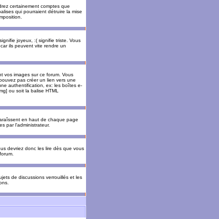
rendrez certainement comptes que
alises qui pourraient détruire la mise
mposition.
nifie joyeux, :( signifie triste. Vous
car ils peuvent vite rendre un
nt vos images sur ce forum. Vous
pouvez pas créer un lien vers une
e authentification, ex: les boîtes e-
img] ou soit la balise HTML
pparaîssent en haut de chaque page
 par l'administrateur.
us devriez donc les lire dès que vous
forum.
jets de discussions verrouillés et les
ons.