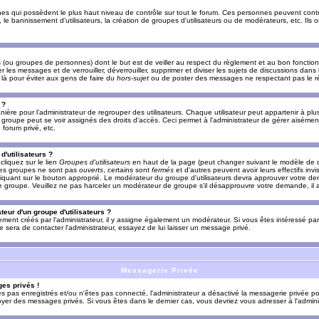
es qui possèdent le plus haut niveau de contrôle sur tout le forum. Ces personnes peuvent contrô
, le bannissement d'utilisateurs, la création de groupes d'utilisateurs ou de modérateurs, etc. Ils
ou groupes de personnes) dont le but est de veiller au respect du règlement et au bon fonctionn
r les messages et de verrouiller, déverrouiller, supprimer et diviser les sujets de discussions dans
là pour éviter aux gens de faire du
hors-sujet
ou de poster des messages ne respectant pas le r
 ?
ière pour l'administrateur de regrouper des utilisateurs. Chaque utilisateur peut appartenir à plus
groupe peut se voir assignés des droits d'accès. Ceci permet à l'administrateur de gérer aisémen
forum privé, etc.
d'utilisateurs ?
cliquez sur le lien
Groupes d'utilisateurs
en haut de la page (peut changer suivant le modèle de d
 les groupes ne sont pas
ouverts
, certains sont
fermés
et d'autres peuvent avoir leurs effectifs invi
iquant sur le bouton approprié. Le modérateur du groupe d'utilisateurs devra approuver votre de
le groupe. Veuillez ne pas harceler un modérateur de groupe s'il désapprouvre votre demande, il a
eur d'un groupe d'utilisateurs ?
llement créés par l'administrateur, il y assigne également un modérateur. Si vous êtes intéressé pa
ire sera de contacter l'administrateur, essayez de lui laisser un message privé.
Messagerie Privée
es privés !
êtes pas enregistrés et/ou n'êtes pas connecté, l'administrateur a désactivé la messagerie privée po
yer des messages privés. Si vous êtes dans le dernier cas, vous devriez vous adresser à l'adminis