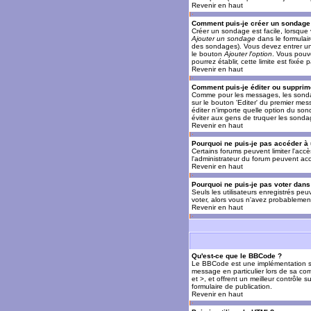
Revenir en haut
Comment puis-je créer un sondage
Créer un sondage est facile, lorsque 
Ajouter un sondage
dans le formulai
des sondages). Vous devez entrer un 
le bouton
Ajouter l'option
. Vous pouve
pourrez établir, cette limite est fixée 
Revenir en haut
Comment puis-je éditer ou supprim
Comme pour les messages, les sondag
sur le bouton 'Editer' du premier mes
éditer n'importe quelle option du son
éviter aux gens de truquer les sonda
Revenir en haut
Pourquoi ne puis-je pas accéder à
Certains forums peuvent limiter l'accè
l'administrateur du forum peuvent acc
Revenir en haut
Pourquoi ne puis-je pas voter dan
Seuls les utilisateurs enregistrés pe
voter, alors vous n'avez probablement
Revenir en haut
Qu'est-ce que le BBCode ?
Le BBCode est une implémentation spé
message en particulier lors de sa com
et >, et offrent un meilleur contrôle 
formulaire de publication.
Revenir en haut