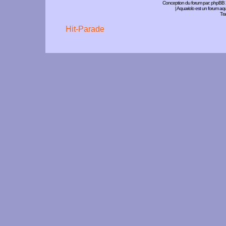
Conception du forum par:
phpBB
| Aquariolo est un forum a
Tra