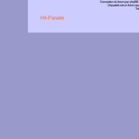
Conception du forum par:
phpBB
| Aquariolo est un forum a
Tra