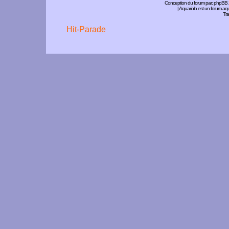
Conception du forum par:
phpBB
| Aquariolo est un forum a
Tra