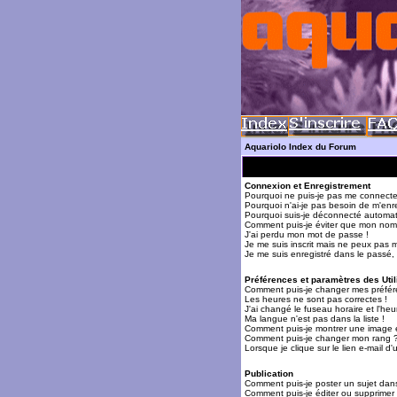
Aquariolo Index du Forum
Connexion et Enregistrement
Pourquoi ne puis-je pas me connecte
Pourquoi n'ai-je pas besoin de m'enre
Pourquoi suis-je déconnecté automa
Comment puis-je éviter que mon nom d'
J'ai perdu mon mot de passe !
Je me suis inscrit mais ne peux pas 
Je me suis enregistré dans le passé,
Préférences et paramètres des Util
Comment puis-je changer mes préfér
Les heures ne sont pas correctes !
J'ai changé le fuseau horaire et l'heur
Ma langue n'est pas dans la liste !
Comment puis-je montrer une image 
Comment puis-je changer mon rang 
Lorsque je clique sur le lien e-mail 
Publication
Comment puis-je poster un sujet dan
Comment puis-je éditer ou supprime