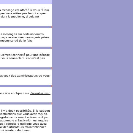
message est affiché si vous l'êtes)
t que vous n'êtes pas banni et que
vient le problème, si cela ne
es messages sur certains forums.
 image avatar, une messagerie privée,
nc recommandé de le faire.
eulement connecté pour une période
n vous connectant, ceci n'est pas
ux yeux des administrateurs ou vous-
onnexion et cliquez sur
J'ai oublié mon
l y a deux possibilités. Si le support
 instructions que vous avez reçues.
gistrements soient activés, soit par
prendre si l'activation est requise
 que l'adresse e-mail que vous avez
oir des utilisateurs malintentionnés
ministrateur du forum.