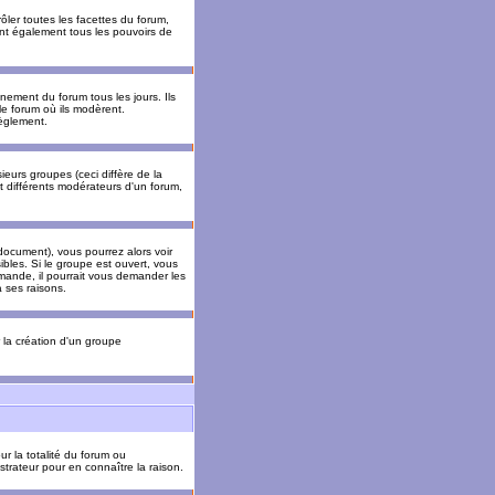
ler toutes les facettes du forum,
 ont également tous les pouvoirs de
ement du forum tous les jours. Ils
 le forum où ils modèrent.
èglement.
ieurs groupes (ceci diffère de la
t différents modérateurs d'un forum,
ocument), vous pourrez alors voir
sibles. Si le groupe est ouvert, vous
mande, il pourrait vous demander les
 ses raisons.
r la création d'un groupe
ur la totalité du forum ou
trateur pour en connaître la raison.