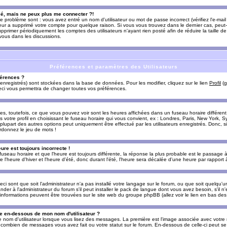
sé, mais ne peux plus me connecter ?!
e problème sont : vous avez entré un nom d'utilisateur ou mot de passe incorrect (vérifiez l'e-ma
teur a supprimé votre compte pour quelque raison. Si vous vous trouvez dans le dernier cas, peut-
supprimer périodiquement les comptes des utilisateurs n'ayant rien posté afin de réduire la taille
-vous dans les discussions.
Préférences et paramètres des Utilisateurs
érences ?
enregistrés) sont stockées dans la base de données. Pour les modifier, cliquez sur le lien
Profil
(g
Ceci vous permettra de changer toutes vos préférences.
s, toutefois, ce que vous pouvez voir sont les heures affichées dans un fuseau horaire différent d
votre profil en choisissant le fuseau horaire qui vous convient, ex : Londres, Paris, New York, Sy
lupart des autres options peut uniquement être effectué par les utilisateurs enregistrés. Donc, si 
rdonnez le jeu de mots !
eure est toujours incorrecte !
 fuseau horaire et que l'heure est toujours différente, la réponse la plus probable est le passage à
'heure d'hiver et l'heure d'été, donc durant l'été, l'heure sera décalée d'une heure par rapport à 
eci sont que soit l'administrateur n'a pas installé votre langage sur le forum, ou que soit quelqu'
r à l'administrateur du forum s'il peut installer le pack de langue dont vous avez besoin, s'il n'
'informations peuvent être trouvées sur le site web du groupe phpBB (allez voir le lien en bas de
 en-dessous de mon nom d'utilisateur ?
e nom d'utilisateur lorsque vous lisez des messages. La première est l'image associée avec votre
t combien de messages vous avez fait ou votre statut sur le forum. En-dessous de celle-ci peut s