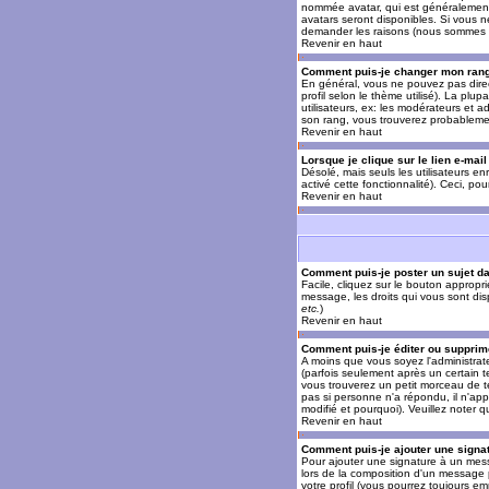
nommée avatar, qui est généralement u
avatars seront disponibles. Si vous n
demander les raisons (nous sommes s
Revenir en haut
Comment puis-je changer mon ran
En général, vous ne pouvez pas direct
profil selon le thème utilisé). La pl
utilisateurs, ex: les modérateurs et a
son rang, vous trouverez probableme
Revenir en haut
Lorsque je clique sur le lien e-mai
Désolé, mais seuls les utilisateurs en
activé cette fonctionnalité). Ceci, pou
Revenir en haut
Comment puis-je poster un sujet d
Facile, cliquez sur le bouton appropr
message, les droits qui vous sont disp
etc.
)
Revenir en haut
Comment puis-je éditer ou suppri
A moins que vous soyez l'administra
(parfois seulement après un certain t
vous trouverez un petit morceau de te
pas si personne n'a répondu, il n'app
modifié et pourquoi). Veuillez noter
Revenir en haut
Comment puis-je ajouter une sign
Pour ajouter une signature à un mess
lors de la composition d'un message 
votre profil (vous pourrez toujours e