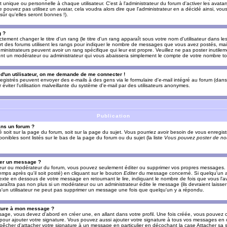
nique ou personnelle à chaque utilisateur. C'est à l'administrateur du forum d'activer les avatars
e pouvez pas utilisez un avatar, cela voudra alors dire que l'administrateur en a décidé ainsi, vou
ûr qu'elles seront bonnes !).
g ?
ement changer le titre d'un rang (le titre d'un rang apparaît sous votre nom d'utilisateur dans le
upart des forums utilisent les rangs pour indiquer le nombre de messages que vous avez postés, mais
dministrateurs peuvent avoir un rang spécifique qui leur est propre. Veuillez ne pas poster inutilem
nt un modérateur ou administrateur qui vous abaissera simplement le compte de votre nombre t
l d'un utilisateur, on me demande de me connecter !
registrés peuvent envoyer des e-mails à des gens via le formulaire d'e-mail intégré au forum (dans 
r éviter l'utilisation malveillante du système d'e-mail par des utilisateurs anonymes.
Publication
ans un forum ?
ié soit sur la page du forum, soit sur la page du sujet. Vous pourriez avoir besoin de vous enregis
onibles sont listés sur le bas de la page du forum ou du sujet (la liste
Vous pouvez poster de nou
mer un message ?
teur ou modérateur du forum, vous pouvez seulement éditer ou supprimer vos propres messages
emps après qu'il soit posté) en cliquant sur le bouton
Editer
du message concerné. Si quelqu'un a
xte en dessous de votre message en retournant le lire, indiquant le nombre de fois que vous l'ave
araîtra pas non plus si un modérateur ou un administrateur édite le message (ils devraient laisse
 qu'un utilisateur ne peut pas supprimer un message une fois que quelqu'un y a répondu.
ature à mon message ?
age, vous devez d'abord en créer une, en allant dans votre profil. Une fois créée, vous pouvez 
pour ajouter votre signature. Vous pouvez aussi ajouter votre signature à tous vos messages en
mpêcher d'attacher votre signature à un message en particulier en décochant la case Attacher sa s