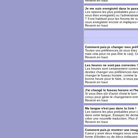
Revenir en haut
Je me suis enregistré dans le pas
Les raisons les plus probables pour c
vous êtes enregistré) ou l'administra
? Il est habituel pour les forums de 
vous enregistrer encore et impliquez
Revenir en haut
Comment puis-je changer mes préf
Toutes vos préférences (si vous êtes 
mais cela peut ne pas être le cas). 
Revenir en haut
Les heures ne sont pas correctes !
Les heures sont certainement correcte
devriez changer vos préférences dans 
changer le fuseau horaire, comme la p
bonne heure pour le faire, si vous pa
Revenir en haut
J'ai changé le fuseau horaire et l'h
Si vous êtes sûr d'avoir choisi le bon
conçu pour gérer le changement entre l
Revenir en haut
Ma langue n'est pas dans la liste !
Les raisons les plus probables pour c
dans votre langue. Essayez de demande
créer une nouvelle traduction. Plus d
Revenir en haut
Comment puis-je montrer une image
Il peut y avoir deux images sous votr
forme d'étoiles ou de blocs indiquan