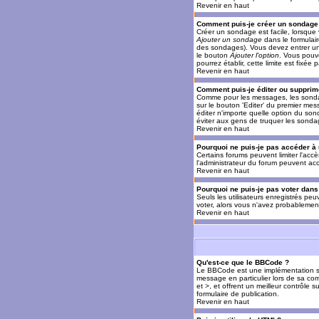
Revenir en haut
Comment puis-je créer un sondage
Créer un sondage est facile, lorsque 
Ajouter un sondage
dans le formulai
des sondages). Vous devez entrer un 
le bouton
Ajouter l'option
. Vous pouve
pourrez établir, cette limite est fixée 
Revenir en haut
Comment puis-je éditer ou supprim
Comme pour les messages, les sondag
sur le bouton 'Editer' du premier mes
éditer n'importe quelle option du son
éviter aux gens de truquer les sonda
Revenir en haut
Pourquoi ne puis-je pas accéder à
Certains forums peuvent limiter l'accè
l'administrateur du forum peuvent acc
Revenir en haut
Pourquoi ne puis-je pas voter dan
Seuls les utilisateurs enregistrés pe
voter, alors vous n'avez probablement
Revenir en haut
Qu'est-ce que le BBCode ?
Le BBCode est une implémentation spé
message en particulier lors de sa com
et >, et offrent un meilleur contrôle 
formulaire de publication.
Revenir en haut