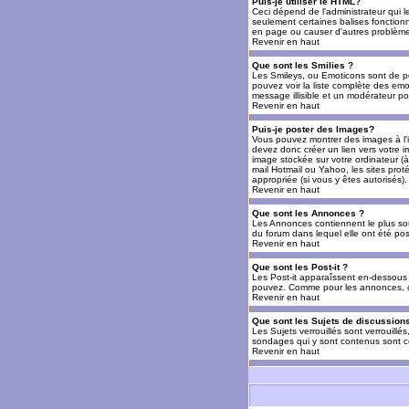
Puis-je utiliser le HTML?
Ceci dépend de l'administrateur qui l
seulement certaines balises fonctio
en page ou causer d'autres problèmes
Revenir en haut
Que sont les Smilies ?
Les Smileys, ou Emoticons sont de petit
pouvez voir la liste complète des emo
message illisible et un modérateur po
Revenir en haut
Puis-je poster des Images?
Vous pouvez montrer des images à l'i
devez donc créer un lien vers votre 
image stockée sur votre ordinateur (à
mail Hotmail ou Yahoo, les sites prot
appropriée (si vous y êtes autorisés).
Revenir en haut
Que sont les Annonces ?
Les Annonces contiennent le plus so
du forum dans lequel elle ont été po
Revenir en haut
Que sont les Post-it ?
Les Post-it apparaîssent en-dessous 
pouvez. Comme pour les annonces, c'e
Revenir en haut
Que sont les Sujets de discussions
Les Sujets verrouillés sont verrouillé
sondages qui y sont contenus sont ce
Revenir en haut