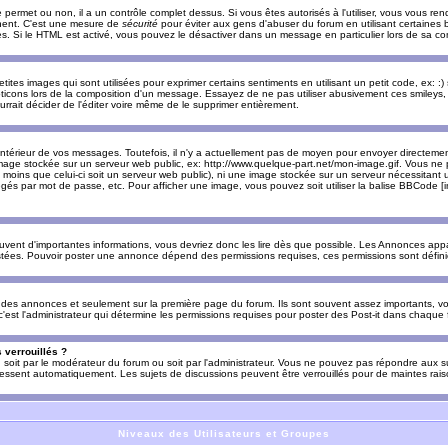
e permet ou non, il a un contrôle complet dessus. Si vous êtes autorisés à l'utiliser, vous vous 
nnent. C'est une mesure de
sécurité
pour éviter aux gens d'abuser du forum en utilisant certaines b
. Si le HTML est activé, vous pouvez le désactiver dans un message en particulier lors de sa co
es images qui sont utilisées pour exprimer certains sentiments en utilisant un petit code, ex: :) sig
ticons lors de la composition d'un message. Essayez de ne pas utiliser abusivement ces smileys, 
urrait décider de l'éditer voire même de le supprimer entièrement.
ntérieur de vos messages. Toutefois, il n'y a actuellement pas de moyen pour envoyer directeme
image stockée sur un serveur web public, ex: http://www.quelque-part.net/mon-image.gif. Vous ne 
 moins que celui-ci soit un serveur web public), ni une image stockée sur un serveur nécessitant un
égés par mot de passe, etc. Pour afficher une image, vous pouvez soit utiliser la balise BBCode [
uvent d'importantes informations, vous devriez donc les lire dès que possible. Les Annonces a
stées. Pouvoir poster une annonce dépend des permissions requises, ces permissions sont définies
des annonces et seulement sur la première page du forum. Ils sont souvent assez importants, vo
st l'administrateur qui détermine les permissions requises pour poster des Post-it dans chaque 
 verrouillés ?
s, soit par le modérateur du forum ou soit par l'administrateur. Vous ne pouvez pas répondre aux su
ssent automatiquement. Les sujets de discussions peuvent être verrouillés pour de maintes rais
Niveaux des Utilisateurs et Groupes