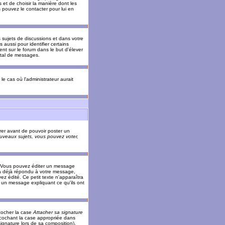
 et de choisir la manière dont les
s pouvez le contacter pour lui en
s sujets de discussions et dans votre
 aussi pour identifier certains
ent sur le forum dans le but d'élever
otal de messages.
le cas où l'administrateur aurait
trer avant de pouvoir poster un
veaux sujets, vous pouvez voter,
. Vous pouvez éditer un message
 déjà répondu à votre message,
z édité. Ce petit texte n'apparaîtra
r un message expliquant ce qu'ils ont
cocher la case
Attacher sa signature
 cochant la case appropriée dans
ignature lors de sa composition).