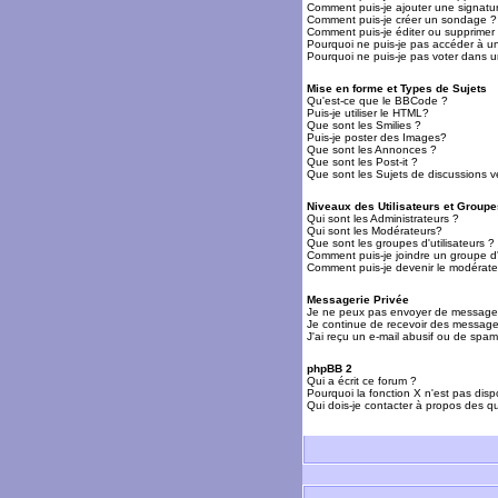
Comment puis-je ajouter une signat
Comment puis-je créer un sondage ?
Comment puis-je éditer ou supprime
Pourquoi ne puis-je pas accéder à u
Pourquoi ne puis-je pas voter dans 
Mise en forme et Types de Sujets
Qu'est-ce que le BBCode ?
Puis-je utiliser le HTML?
Que sont les Smilies ?
Puis-je poster des Images?
Que sont les Annonces ?
Que sont les Post-it ?
Que sont les Sujets de discussions ve
Niveaux des Utilisateurs et Groupe
Qui sont les Administrateurs ?
Qui sont les Modérateurs?
Que sont les groupes d'utilisateurs ?
Comment puis-je joindre un groupe d'u
Comment puis-je devenir le modérateu
Messagerie Privée
Je ne peux pas envoyer de messages
Je continue de recevoir des messages
J'ai reçu un e-mail abusif ou de spa
phpBB 2
Qui a écrit ce forum ?
Pourquoi la fonction X n'est pas disp
Qui dois-je contacter à propos des qu