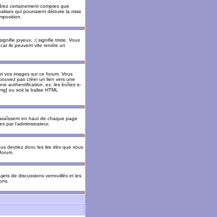
rendrez certainement comptes que
alises qui pourraient détruire la mise
mposition.
nifie joyeux, :( signifie triste. Vous
car ils peuvent vite rendre un
nt vos images sur ce forum. Vous
pouvez pas créer un lien vers une
e authentification, ex: les boîtes e-
img] ou soit la balise HTML
pparaîssent en haut de chaque page
 par l'administrateur.
us devriez donc les lire dès que vous
forum.
jets de discussions verrouillés et les
ons.