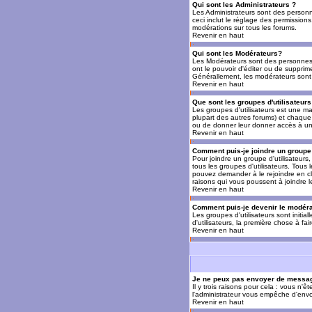
Qui sont les Administrateurs ?
Les Administrateurs sont des personn
ceci inclut le réglage des permissions
modérations sur tous les forums.
Revenir en haut
Qui sont les Modérateurs?
Les Modérateurs sont des personnes (
ont le pouvoir d'éditer ou de supprime
Générallement, les modérateurs sont 
Revenir en haut
Que sont les groupes d'utilisateurs
Les groupes d'utilisateurs est une man
plupart des autres forums) et chaque 
ou de donner leur donner accès à un 
Revenir en haut
Comment puis-je joindre un groupe 
Pour joindre un groupe d'utilisateurs, 
tous les groupes d'utilisateurs. Tous
pouvez demander à le rejoindre en cl
raisons qui vous poussent à joindre 
Revenir en haut
Comment puis-je devenir le modérat
Les groupes d'utilisateurs sont initia
d'utilisateurs, la première chose à fa
Revenir en haut
Je ne peux pas envoyer de messag
Il y trois raisons pour cela : vous n'
l'administrateur vous empêche d'envo
Revenir en haut