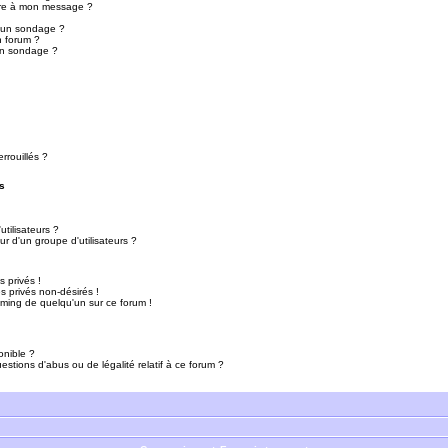
ure à mon message ?
r un sondage ?
n forum ?
un sondage ?
rrouillés ?
s
tilisateurs ?
r d'un groupe d'utilisateurs ?
 privés !
 privés non-désirés !
mming de quelqu'un sur ce forum !
onible ?
estions d'abus ou de légalité relatif à ce forum ?