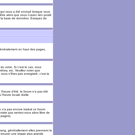
il qui vous a été envoyé lorsque vous
être alors que vous n'avez rien posté
 de la base de données. Essayez de
énéralement en haut des pages,
u votre. Si c'est le cas, vous
dney, etc. Veuillez noter que
vous n'êtes pas enregistré, c'est la
 l'heure d'été. le forum n'a pas été
l'heure locale réelle.
un n'a pas encore traduit ce forum
existe pas sentez-vous alors libre de
s pages).
 rang, générallement elles prennent la
e trouver une image plus grande