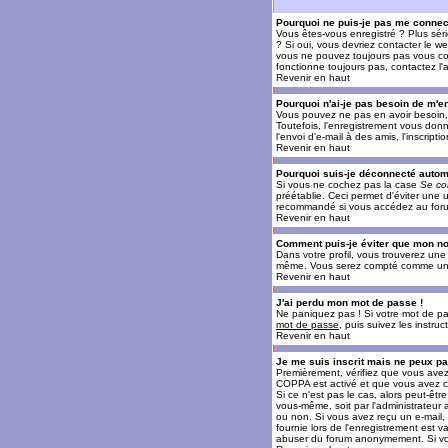
Pourquoi ne puis-je pas me connec
Vous êtes-vous enregistré ? Plus sér
? Si oui, vous devriez contacter le w
vous ne pouvez toujours pas vous conn
fonctionne toujours pas, contactez l'a
Revenir en haut
Pourquoi n'ai-je pas besoin de m'en
Vous pouvez ne pas en avoir besoin, 
Toutefois, l'enregistrement vous donn
l'envoi d'e-mail à des amis, l'inscrip
Revenir en haut
Pourquoi suis-je déconnecté auto
Si vous ne cochez pas la case
Se co
préétablie. Ceci permet d'éviter une 
recommandé si vous accédez au forum e
Revenir en haut
Comment puis-je éviter que mon nom 
Dans votre profil, vous trouverez un
même. Vous serez compté comme un uti
Revenir en haut
J'ai perdu mon mot de passe !
Ne paniquez pas ! Si votre mot de pass
mot de passe
, puis suivez les instr
Revenir en haut
Je me suis inscrit mais ne peux p
Premièrement, vérifiez que vous avez e
COPPA est activé et que vous avez cl
Si ce n'est pas le cas, alors peut-êt
vous-même, soit par l'administrateur
ou non. Si vous avez reçu un e-mail, s
fournie lors de l'enregistrement est va
abuser du forum anonymement. Si vous