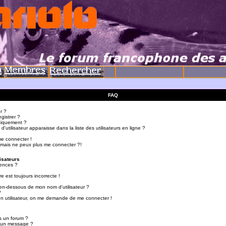
FAQ
r ?
gistrer ?
tiquement ?
utilisateur apparaisse dans la liste des utilisateurs en ligne ?
me connecter !
 mais ne peux plus me connecter ?!
isateurs
ences ?
e est toujours incorrecte !
en-dessous de mon nom d'utilisateur ?
?
d'un utilisateur, on me demande de me connecter !
s un forum ?
r un message ?