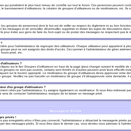
es qui possèdent le plus haut niveau de contrôle sur tout le forum. Ces personnes peuvent contrô
, le bannissement d'utilisateurs, la création de groupes d'utilisateurs ou de modérateurs, etc. Ils
ou groupes de personnes) dont le but est de veiller au respect du règlement et au bon fonctionn
r les messages et de verrouiller, déverrouiller, supprimer et diviser les sujets de discussions dans
là pour éviter aux gens de faire du
hors-sujet
ou de poster des messages ne respectant pas le r
 ?
ière pour l'administrateur de regrouper des utilisateurs. Chaque utilisateur peut appartenir à plus
groupe peut se voir assignés des droits d'accès. Ceci permet à l'administrateur de gérer aisémen
forum privé, etc.
d'utilisateurs ?
cliquez sur le lien
Groupes d'utilisateurs
en haut de la page (peut changer suivant le modèle de d
 les groupes ne sont pas
ouverts
, certains sont
fermés
et d'autres peuvent avoir leurs effectifs invi
iquant sur le bouton approprié. Le modérateur du groupe d'utilisateurs devra approuver votre de
le groupe. Veuillez ne pas harceler un modérateur de groupe s'il désapprouvre votre demande, il a
eur d'un groupe d'utilisateurs ?
llement créés par l'administrateur, il y assigne également un modérateur. Si vous êtes intéressé pa
ire sera de contacter l'administrateur, essayez de lui laisser un message privé.
Messagerie Privée
es privés !
êtes pas enregistrés et/ou n'êtes pas connecté, l'administrateur a désactivé la messagerie privée po
yer des messages privés. Si vous êtes dans le dernier cas, vous devriez vous adresser à l'adminis