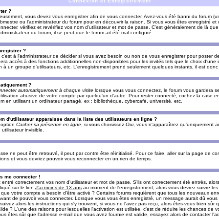
Connexion et Enregistrement
ter ?
ieusement, vous devez vous enregistrer afin de vous connecter. Avez-vous été banni du forum (un 
ebmestre ou l'administrateur du forum pour en découvrir la raison. Si vous vous êtes enregistré e
ecter, vérifiez et revérifiez vos nom d'utilisateur et mot de passe. C'est généralement de là que 
dministrateur du forum, il se peut que le forum ait été mal configuré.
registrer ?
c'est à l'administrateur de décider si vous avez besoin ou non de vous enregistrer pour poster d
era accès à des fonctions additionnelles non-disponibles pour les invités tels que le choix d'une
tion à un groupe d'utilisateurs, etc. L'enregistrement prend seulement quelques instants, il est do
matiquement ?
nnecter automatiquement à chaque visite
lorsque vous vous connectez, le forum vous gardera s
utilisation abusive de votre compte par quelqu'un d'autre. Pour rester connecté, cochez la case e
n utilisant un ordinateur partagé, ex : bibliothèque, cybercafé, université, etc.
d'utilisateur apparaisse dans la liste des utilisateurs en ligne ?
e option
Cacher sa présence en ligne
, si vous choisissez
Oui
, vous n'apparaîtrez qu'uniquement a
lisateur invisible.
e ne peut être retrouvé, il peut par contre être réinitialisé. Pour ce faire, aller sur la page de c
uctions et vous devriez pouvoir vous reconnecter en un rien de temps.
as me connecter !
ntré correctement vos nom d'utilisateur et mot de passe. S'ils ont correctement été entrés, alors i
iqué sur le lien
J'ai moins de 13 ans
au moment de l'enregistrement, alors vous devrez suivre les
re que votre compte a besoin d'être activé ? Certains forums requièrent que tous les nouveaux enre
 avant de pouvoir vous connecter. Lorsque vous vous êtes enregistré, un message aurait dû vous ap
uivez alors les instructions qui s'y trouvent, si vous ne l'avez pas reçu, alors êtes-vous bien sûr
lide ? L'une des raisons pour lesquelles l'activation est utilisée, c'est de réduire les chances de v
 êtes sûr que l'adresse e-mail que vous avez fournie est valide, essayez alors de contacter l'ad