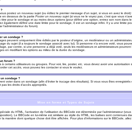
 ?
vous postez un nouveau sujet (ou éditez le premier message d'un sujet, si vous en avez le droit)
re en dessous de la partie
Poster un nouveau sujet
(si vous ne le voyez pas, c'est que vous n'av
titre pour le sondage et au moins deux options (pour définir une option, entrez son nom dans le
z également définir une date limite pour le sondage, 0 est un sondage infini. Il y a une limite p
par l'administrateur du forum).
er un sondage ?
es peuvent uniquement être édités par le posteur d'origine, un modérateur ou un administrateur
sage du sujet (il a toujours le sondage associé avec lui). Si personne n'a encore voté, vous pou
dage, par contre, si une personne a déjà voté, seuls les modérateurs et administrateurs pourront l
ges en modifiant les options au milieu de la durée du sondage.
 un forum ?
s à certains utilisateurs ou groupes. Pour voir, lire, poster, etc. vous devez avoir une autorisation
order cet accès, vous pouvez les contacter si vous le voulez.
s un sondage ?
uvent voter dans un sondage (afin d'éviter le trucage des résultats). Si vous vous êtes enregistré
 pas les droits d'accès appropriés.
Mise en forme et Types de Sujets
ciale du HTML, l'activation de l'utilisation du BBCode est déterminée par l'administrateur (vous
position). Le BBCode en lui-même est similaire au styile du HTML, les balises sont contenues dan
sur la manière dont quelque chose doit être affichée. Pour plus d'informations sur le BBCode, allez 