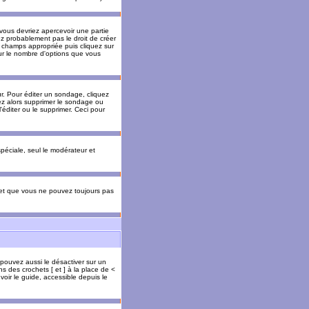
 vous devriez apercevoir une partie
ez probablement pas le droit de créer
 champs appropriée puis cliquez sur
our le nombre d'options que vous
. Pour éditer un sondage, cliquez
vez alors supprimer le sondage ou
'éditer ou le supprimer. Ceci pour
 spéciale, seul le modérateur et
s et que vous ne pouvez toujours pas
 pouvez aussi le désactiver sur un
s des crochets [ et ] à la place de <
voir le guide, accessible depuis le