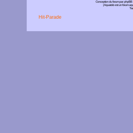
Conception du forum par:
phpBB
| Aquariolo est un forum a
Tra