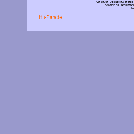
Conception du forum par:
phpBB
| Aquariolo est un forum a
Tra