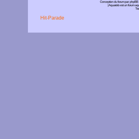
Conception du forum par:
phpBB
| Aquariolo est un forum a
Tra