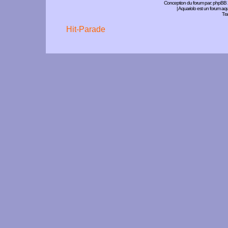
Conception du forum par:
phpBB
| Aquariolo est un forum a
Tra