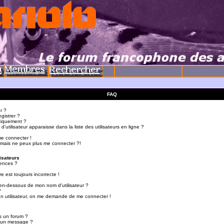
FAQ
r ?
gistrer ?
tiquement ?
utilisateur apparaisse dans la liste des utilisateurs en ligne ?
me connecter !
 mais ne peux plus me connecter ?!
isateurs
ences ?
e est toujours incorrecte !
en-dessous de mon nom d'utilisateur ?
?
d'un utilisateur, on me demande de me connecter !
s un forum ?
r un message ?