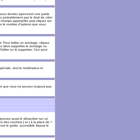
 vous devriez apercevoir une partie
ez probablement pas le droit de créer
 champs appropriée puis cliquez sur
our le nombre d'options que vous
. Pour éditer un sondage, cliquez
vez alors supprimer le sondage ou
'éditer ou le supprimer. Ceci pour
 spéciale, seul le modérateur et
s et que vous ne pouvez toujours pas
 pouvez aussi le désactiver sur un
s des crochets [ et ] à la place de <
voir le guide, accessible depuis le