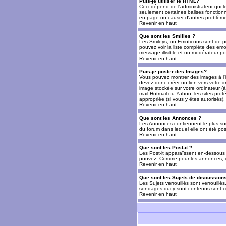
Puis-je utiliser le HTML?
Ceci dépend de l'administrateur qui l
seulement certaines balises fonctio
en page ou causer d'autres problèmes
Revenir en haut
Que sont les Smilies ?
Les Smileys, ou Emoticons sont de petit
pouvez voir la liste complète des emo
message illisible et un modérateur po
Revenir en haut
Puis-je poster des Images?
Vous pouvez montrer des images à l'i
devez donc créer un lien vers votre 
image stockée sur votre ordinateur (à
mail Hotmail ou Yahoo, les sites prot
appropriée (si vous y êtes autorisés).
Revenir en haut
Que sont les Annonces ?
Les Annonces contiennent le plus so
du forum dans lequel elle ont été po
Revenir en haut
Que sont les Post-it ?
Les Post-it apparaîssent en-dessous 
pouvez. Comme pour les annonces, c'e
Revenir en haut
Que sont les Sujets de discussions
Les Sujets verrouillés sont verrouillé
sondages qui y sont contenus sont ce
Revenir en haut