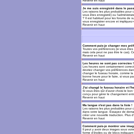
Revenir en haut
Je me suis enregistré dans le pas
Les raisons les plus probables pour c
vous êtes enregistré) ou l'administra
? Il est habituel pour les forums de 
vous enregistrer encore et impliquez
Revenir en haut
Comment puis-je changer mes préf
Toutes vos préférences (si vous êtes 
mais cela peut ne pas être le cas). 
Revenir en haut
Les heures ne sont pas correctes !
Les heures sont certainement correcte
devriez changer vos préférences dans 
changer le fuseau horaire, comme la p
bonne heure pour le faire, si vous pa
Revenir en haut
J'ai changé le fuseau horaire et l'h
Si vous êtes sûr d'avoir choisi le bon
conçu pour gérer le changement entre l
Revenir en haut
Ma langue n'est pas dans la liste !
Les raisons les plus probables pour c
dans votre langue. Essayez de demande
créer une nouvelle traduction. Plus d
Revenir en haut
Comment puis-je montrer une image
Il peut y avoir deux images sous votr
forme d'étoiles ou de blocs indiquan