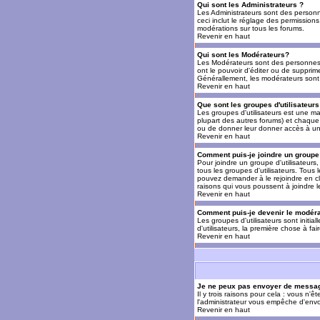
Qui sont les Administrateurs ?
Les Administrateurs sont des personn
ceci inclut le réglage des permissions
modérations sur tous les forums.
Revenir en haut
Qui sont les Modérateurs?
Les Modérateurs sont des personnes (
ont le pouvoir d'éditer ou de supprime
Générallement, les modérateurs sont 
Revenir en haut
Que sont les groupes d'utilisateurs
Les groupes d'utilisateurs est une man
plupart des autres forums) et chaque 
ou de donner leur donner accès à un 
Revenir en haut
Comment puis-je joindre un groupe 
Pour joindre un groupe d'utilisateurs, 
tous les groupes d'utilisateurs. Tous
pouvez demander à le rejoindre en cl
raisons qui vous poussent à joindre 
Revenir en haut
Comment puis-je devenir le modérat
Les groupes d'utilisateurs sont initia
d'utilisateurs, la première chose à fa
Revenir en haut
Je ne peux pas envoyer de messag
Il y trois raisons pour cela : vous n'
l'administrateur vous empêche d'envo
Revenir en haut