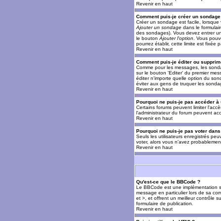
Revenir en haut
Comment puis-je créer un sondage
Créer un sondage est facile, lorsque 
Ajouter un sondage
dans le formulai
des sondages). Vous devez entrer un 
le bouton
Ajouter l'option
. Vous pouve
pourrez établir, cette limite est fixée 
Revenir en haut
Comment puis-je éditer ou supprim
Comme pour les messages, les sondag
sur le bouton 'Editer' du premier mes
éditer n'importe quelle option du son
éviter aux gens de truquer les sonda
Revenir en haut
Pourquoi ne puis-je pas accéder à
Certains forums peuvent limiter l'accè
l'administrateur du forum peuvent acc
Revenir en haut
Pourquoi ne puis-je pas voter dan
Seuls les utilisateurs enregistrés pe
voter, alors vous n'avez probablement
Revenir en haut
Qu'est-ce que le BBCode ?
Le BBCode est une implémentation spé
message en particulier lors de sa com
et >, et offrent un meilleur contrôle 
formulaire de publication.
Revenir en haut