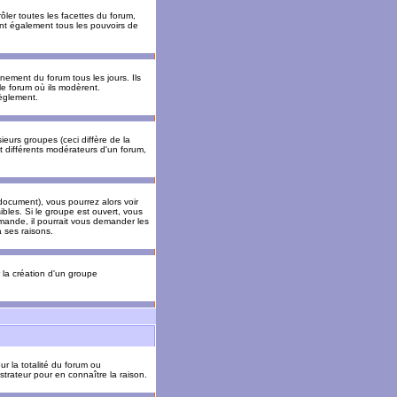
ler toutes les facettes du forum,
 ont également tous les pouvoirs de
ement du forum tous les jours. Ils
 le forum où ils modèrent.
èglement.
ieurs groupes (ceci diffère de la
t différents modérateurs d'un forum,
ocument), vous pourrez alors voir
sibles. Si le groupe est ouvert, vous
mande, il pourrait vous demander les
 ses raisons.
r la création d'un groupe
ur la totalité du forum ou
trateur pour en connaître la raison.