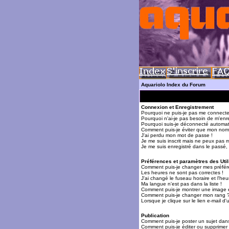
Aquariolo Index du Forum
Connexion et Enregistrement
Pourquoi ne puis-je pas me connecte
Pourquoi n'ai-je pas besoin de m'enre
Pourquoi suis-je déconnecté automa
Comment puis-je éviter que mon nom d'
J'ai perdu mon mot de passe !
Je me suis inscrit mais ne peux pas 
Je me suis enregistré dans le passé,
Préférences et paramètres des Util
Comment puis-je changer mes préfér
Les heures ne sont pas correctes !
J'ai changé le fuseau horaire et l'heur
Ma langue n'est pas dans la liste !
Comment puis-je montrer une image 
Comment puis-je changer mon rang 
Lorsque je clique sur le lien e-mail 
Publication
Comment puis-je poster un sujet dan
Comment puis-je éditer ou supprime