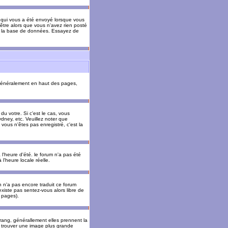
il qui vous a été envoyé lorsque vous
être alors que vous n'avez rien posté
 de la base de données. Essayez de
énéralement en haut des pages,
u votre. Si c'est le cas, vous
dney, etc. Veuillez noter que
vous n'êtes pas enregistré, c'est la
 l'heure d'été. le forum n'a pas été
l'heure locale réelle.
un n'a pas encore traduit ce forum
existe pas sentez-vous alors libre de
s pages).
 rang, générallement elles prennent la
e trouver une image plus grande