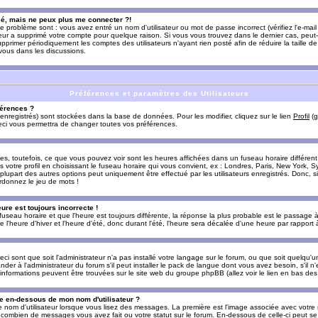
sé, mais ne peux plus me connecter ?!
e problème sont : vous avez entré un nom d'utilisateur ou mot de passe incorrect (vérifiez l'e-ma
teur a supprimé votre compte pour quelque raison. Si vous vous trouvez dans le dernier cas, peut-
supprimer périodiquement les comptes des utilisateurs n'ayant rien posté afin de réduire la taille
-vous dans les discussions.
Préférences et paramètres des Utilisateurs
érences ?
enregistrés) sont stockées dans la base de données. Pour les modifier, cliquez sur le lien
Profil
(g
Ceci vous permettra de changer toutes vos préférences.
s, toutefois, ce que vous pouvez voir sont les heures affichées dans un fuseau horaire différent d
votre profil en choisissant le fuseau horaire qui vous convient, ex : Londres, Paris, New York, Sy
lupart des autres options peut uniquement être effectué par les utilisateurs enregistrés. Donc, si 
rdonnez le jeu de mots !
eure est toujours incorrecte !
 fuseau horaire et que l'heure est toujours différente, la réponse la plus probable est le passage à
'heure d'hiver et l'heure d'été, donc durant l'été, l'heure sera décalée d'une heure par rapport à 
eci sont que soit l'administrateur n'a pas installé votre langage sur le forum, ou que soit quelqu'
r à l'administrateur du forum s'il peut installer le pack de langue dont vous avez besoin, s'il n'
'informations peuvent être trouvées sur le site web du groupe phpBB (allez voir le lien en bas de
 en-dessous de mon nom d'utilisateur ?
e nom d'utilisateur lorsque vous lisez des messages. La première est l'image associée avec votre
t combien de messages vous avez fait ou votre statut sur le forum. En-dessous de celle-ci peut s