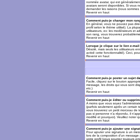
nommée avatar, qui est généralement u
avatars seront disponibles. Si vous n
demander les raisons (nous sommes s
Revenir en haut
Comment puis-je changer mon ran
En général, vous ne pouvez pas direct
profil selon le thème utilisé). La pl
utilisateurs, ex: les modérateurs et a
son rang, vous trouverez probableme
Revenir en haut
Lorsque je clique sur le lien e-mai
Désolé, mais seuls les utilisateurs en
activé cette fonctionnalité). Ceci, pou
Revenir en haut
Comment puis-je poster un sujet d
Facile, cliquez sur le bouton appropr
message, les droits qui vous sont disp
etc.
)
Revenir en haut
Comment puis-je éditer ou suppri
A moins que vous soyez l'administra
(parfois seulement après un certain t
vous trouverez un petit morceau de te
pas si personne n'a répondu, il n'app
modifié et pourquoi). Veuillez noter
Revenir en haut
Comment puis-je ajouter une sign
Pour ajouter une signature à un mess
lors de la composition d'un message 
votre profil (vous pourrez toujours e