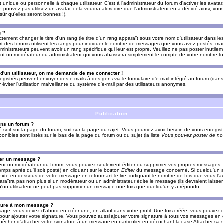
nique ou personnelle à chaque utilisateur. C'est à l'administrateur du forum d'activer les avatars
e pouvez pas utilisez un avatar, cela voudra alors dire que l'administrateur en a décidé ainsi, vou
ûr qu'elles seront bonnes !).
g ?
ement changer le titre d'un rang (le titre d'un rang apparaît sous votre nom d'utilisateur dans le
upart des forums utilisent les rangs pour indiquer le nombre de messages que vous avez postés, mais
dministrateurs peuvent avoir un rang spécifique qui leur est propre. Veuillez ne pas poster inutilem
nt un modérateur ou administrateur qui vous abaissera simplement le compte de votre nombre t
l d'un utilisateur, on me demande de me connecter !
registrés peuvent envoyer des e-mails à des gens via le formulaire d'e-mail intégré au forum (dans 
r éviter l'utilisation malveillante du système d'e-mail par des utilisateurs anonymes.
Publication
ans un forum ?
ié soit sur la page du forum, soit sur la page du sujet. Vous pourriez avoir besoin de vous enregis
onibles sont listés sur le bas de la page du forum ou du sujet (la liste
Vous pouvez poster de nou
mer un message ?
teur ou modérateur du forum, vous pouvez seulement éditer ou supprimer vos propres messages
emps après qu'il soit posté) en cliquant sur le bouton
Editer
du message concerné. Si quelqu'un a
xte en dessous de votre message en retournant le lire, indiquant le nombre de fois que vous l'ave
araîtra pas non plus si un modérateur ou un administrateur édite le message (ils devraient laisse
 qu'un utilisateur ne peut pas supprimer un message une fois que quelqu'un y a répondu.
ature à mon message ?
age, vous devez d'abord en créer une, en allant dans votre profil. Une fois créée, vous pouvez 
pour ajouter votre signature. Vous pouvez aussi ajouter votre signature à tous vos messages en
mpêcher d'attacher votre signature à un message en particulier en décochant la case Attacher sa s