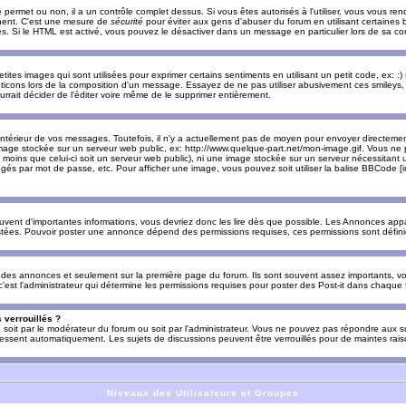
e permet ou non, il a un contrôle complet dessus. Si vous êtes autorisés à l'utiliser, vous vous 
nnent. C'est une mesure de
sécurité
pour éviter aux gens d'abuser du forum en utilisant certaines b
. Si le HTML est activé, vous pouvez le désactiver dans un message en particulier lors de sa co
es images qui sont utilisées pour exprimer certains sentiments en utilisant un petit code, ex: :) sig
ticons lors de la composition d'un message. Essayez de ne pas utiliser abusivement ces smileys, 
urrait décider de l'éditer voire même de le supprimer entièrement.
ntérieur de vos messages. Toutefois, il n'y a actuellement pas de moyen pour envoyer directeme
image stockée sur un serveur web public, ex: http://www.quelque-part.net/mon-image.gif. Vous ne 
 moins que celui-ci soit un serveur web public), ni une image stockée sur un serveur nécessitant un
égés par mot de passe, etc. Pour afficher une image, vous pouvez soit utiliser la balise BBCode [
uvent d'importantes informations, vous devriez donc les lire dès que possible. Les Annonces a
stées. Pouvoir poster une annonce dépend des permissions requises, ces permissions sont définies
des annonces et seulement sur la première page du forum. Ils sont souvent assez importants, vo
st l'administrateur qui détermine les permissions requises pour poster des Post-it dans chaque 
 verrouillés ?
s, soit par le modérateur du forum ou soit par l'administrateur. Vous ne pouvez pas répondre aux su
ssent automatiquement. Les sujets de discussions peuvent être verrouillés pour de maintes rais
Niveaux des Utilisateurs et Groupes