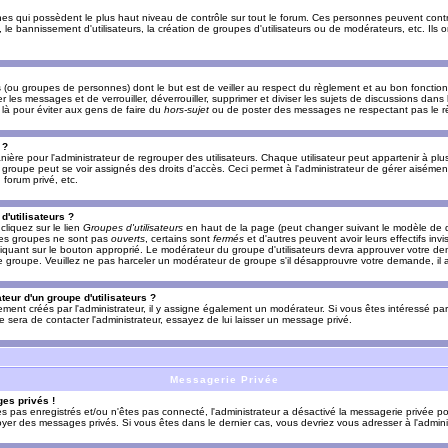
es qui possèdent le plus haut niveau de contrôle sur tout le forum. Ces personnes peuvent contrô
, le bannissement d'utilisateurs, la création de groupes d'utilisateurs ou de modérateurs, etc. Ils
ou groupes de personnes) dont le but est de veiller au respect du règlement et au bon fonctionn
r les messages et de verrouiller, déverrouiller, supprimer et diviser les sujets de discussions dans
là pour éviter aux gens de faire du
hors-sujet
ou de poster des messages ne respectant pas le r
 ?
ière pour l'administrateur de regrouper des utilisateurs. Chaque utilisateur peut appartenir à plus
groupe peut se voir assignés des droits d'accès. Ceci permet à l'administrateur de gérer aisémen
forum privé, etc.
d'utilisateurs ?
cliquez sur le lien
Groupes d'utilisateurs
en haut de la page (peut changer suivant le modèle de d
 les groupes ne sont pas
ouverts
, certains sont
fermés
et d'autres peuvent avoir leurs effectifs invi
iquant sur le bouton approprié. Le modérateur du groupe d'utilisateurs devra approuver votre de
le groupe. Veuillez ne pas harceler un modérateur de groupe s'il désapprouvre votre demande, il a
eur d'un groupe d'utilisateurs ?
llement créés par l'administrateur, il y assigne également un modérateur. Si vous êtes intéressé pa
ire sera de contacter l'administrateur, essayez de lui laisser un message privé.
Messagerie Privée
es privés !
êtes pas enregistrés et/ou n'êtes pas connecté, l'administrateur a désactivé la messagerie privée po
yer des messages privés. Si vous êtes dans le dernier cas, vous devriez vous adresser à l'adminis