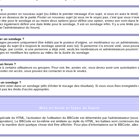
 ?
vous postez un nouveau sujet (ou éditez le premier message d'un sujet, si vous en avez le droit)
re en dessous de la partie
Poster un nouveau sujet
(si vous ne le voyez pas, c'est que vous n'av
titre pour le sondage et au moins deux options (pour définir une option, entrez son nom dans le
z également définir une date limite pour le sondage, 0 est un sondage infini. Il y a une limite p
par l'administrateur du forum).
er un sondage ?
es peuvent uniquement être édités par le posteur d'origine, un modérateur ou un administrateur
sage du sujet (il a toujours le sondage associé avec lui). Si personne n'a encore voté, vous pou
dage, par contre, si une personne a déjà voté, seuls les modérateurs et administrateurs pourront l
ges en modifiant les options au milieu de la durée du sondage.
 un forum ?
s à certains utilisateurs ou groupes. Pour voir, lire, poster, etc. vous devez avoir une autorisation
order cet accès, vous pouvez les contacter si vous le voulez.
s un sondage ?
uvent voter dans un sondage (afin d'éviter le trucage des résultats). Si vous vous êtes enregistré
 pas les droits d'accès appropriés.
Mise en forme et Types de Sujets
ciale du HTML, l'activation de l'utilisation du BBCode est déterminée par l'administrateur (vous
position). Le BBCode en lui-même est similaire au styile du HTML, les balises sont contenues dan
sur la manière dont quelque chose doit être affichée. Pour plus d'informations sur le BBCode, allez 