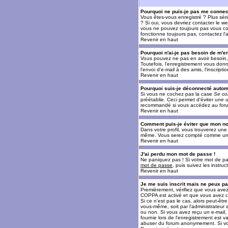
Pourquoi ne puis-je pas me connec
Vous êtes-vous enregistré ? Plus sér
? Si oui, vous devriez contacter le w
vous ne pouvez toujours pas vous conn
fonctionne toujours pas, contactez l'a
Revenir en haut
Pourquoi n'ai-je pas besoin de m'en
Vous pouvez ne pas en avoir besoin, 
Toutefois, l'enregistrement vous donn
l'envoi d'e-mail à des amis, l'inscrip
Revenir en haut
Pourquoi suis-je déconnecté auto
Si vous ne cochez pas la case
Se co
préétablie. Ceci permet d'éviter une 
recommandé si vous accédez au forum e
Revenir en haut
Comment puis-je éviter que mon nom 
Dans votre profil, vous trouverez un
même. Vous serez compté comme un uti
Revenir en haut
J'ai perdu mon mot de passe !
Ne paniquez pas ! Si votre mot de pass
mot de passe
, puis suivez les instr
Revenir en haut
Je me suis inscrit mais ne peux p
Premièrement, vérifiez que vous avez e
COPPA est activé et que vous avez cl
Si ce n'est pas le cas, alors peut-êt
vous-même, soit par l'administrateur
ou non. Si vous avez reçu un e-mail, s
fournie lors de l'enregistrement est va
abuser du forum anonymement. Si vous