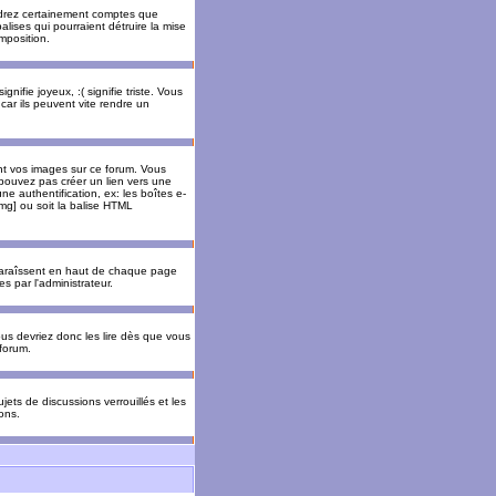
rendrez certainement comptes que
alises qui pourraient détruire la mise
mposition.
nifie joyeux, :( signifie triste. Vous
car ils peuvent vite rendre un
nt vos images sur ce forum. Vous
pouvez pas créer un lien vers une
e authentification, ex: les boîtes e-
img] ou soit la balise HTML
pparaîssent en haut de chaque page
 par l'administrateur.
us devriez donc les lire dès que vous
forum.
jets de discussions verrouillés et les
ons.