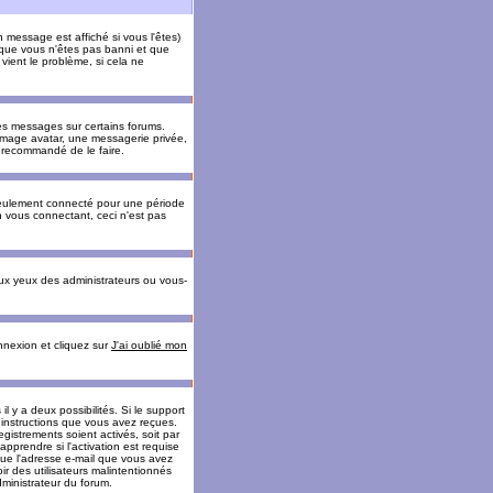
message est affiché si vous l'êtes)
t que vous n'êtes pas banni et que
vient le problème, si cela ne
es messages sur certains forums.
 image avatar, une messagerie privée,
nc recommandé de le faire.
eulement connecté pour une période
n vous connectant, ceci n'est pas
ux yeux des administrateurs ou vous-
onnexion et cliquez sur
J'ai oublié mon
l y a deux possibilités. Si le support
 instructions que vous avez reçues.
gistrements soient activés, soit par
prendre si l'activation est requise
 que l'adresse e-mail que vous avez
oir des utilisateurs malintentionnés
ministrateur du forum.