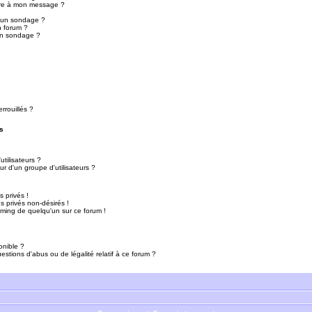
ure à mon message ?
r un sondage ?
n forum ?
un sondage ?
rrouillés ?
s
tilisateurs ?
r d'un groupe d'utilisateurs ?
 privés !
 privés non-désirés !
mming de quelqu'un sur ce forum !
onible ?
estions d'abus ou de légalité relatif à ce forum ?