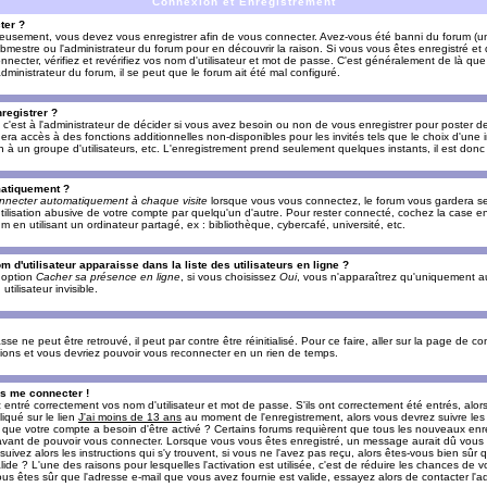
Connexion et Enregistrement
ter ?
ieusement, vous devez vous enregistrer afin de vous connecter. Avez-vous été banni du forum (un 
ebmestre ou l'administrateur du forum pour en découvrir la raison. Si vous vous êtes enregistré e
ecter, vérifiez et revérifiez vos nom d'utilisateur et mot de passe. C'est généralement de là que 
dministrateur du forum, il se peut que le forum ait été mal configuré.
registrer ?
c'est à l'administrateur de décider si vous avez besoin ou non de vous enregistrer pour poster d
era accès à des fonctions additionnelles non-disponibles pour les invités tels que le choix d'une
tion à un groupe d'utilisateurs, etc. L'enregistrement prend seulement quelques instants, il est do
matiquement ?
nnecter automatiquement à chaque visite
lorsque vous vous connectez, le forum vous gardera s
utilisation abusive de votre compte par quelqu'un d'autre. Pour rester connecté, cochez la case e
n utilisant un ordinateur partagé, ex : bibliothèque, cybercafé, université, etc.
d'utilisateur apparaisse dans la liste des utilisateurs en ligne ?
e option
Cacher sa présence en ligne
, si vous choisissez
Oui
, vous n'apparaîtrez qu'uniquement a
lisateur invisible.
e ne peut être retrouvé, il peut par contre être réinitialisé. Pour ce faire, aller sur la page de c
uctions et vous devriez pouvoir vous reconnecter en un rien de temps.
as me connecter !
ntré correctement vos nom d'utilisateur et mot de passe. S'ils ont correctement été entrés, alors i
iqué sur le lien
J'ai moins de 13 ans
au moment de l'enregistrement, alors vous devrez suivre les
re que votre compte a besoin d'être activé ? Certains forums requièrent que tous les nouveaux enre
 avant de pouvoir vous connecter. Lorsque vous vous êtes enregistré, un message aurait dû vous ap
uivez alors les instructions qui s'y trouvent, si vous ne l'avez pas reçu, alors êtes-vous bien sûr
lide ? L'une des raisons pour lesquelles l'activation est utilisée, c'est de réduire les chances de v
 êtes sûr que l'adresse e-mail que vous avez fournie est valide, essayez alors de contacter l'ad