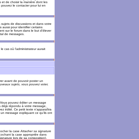
 et de choisir la manière dont les
s pouvez le contacter pour lui en
s sujets de discussions et dans votre
 aussi pour identifier certains
ent sur le forum dans le but d'élever
otal de messages.
le cas où l'administrateur aurait
trer avant de pouvoir poster un
veaux sujets, vous pouvez voter,
. Vous pouvez éditer un message
 déjà répondu à votre message,
z édité. Ce petit texte n'apparaîtra
r un message expliquant ce qu'ils ont
cocher la case
Attacher sa signature
 cochant la case appropriée dans
ignature lors de sa composition).