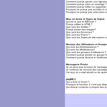
Comment puis-je ajouter une signat
Comment puis-je créer un sondage ?
Comment puis-je éditer ou supprime
Pourquoi ne puis-je pas accéder à u
Pourquoi ne puis-je pas voter dans 
Mise en forme et Types de Sujets
Qu'est-ce que le BBCode ?
Puis-je utiliser le HTML?
Que sont les Smilies ?
Puis-je poster des Images?
Que sont les Annonces ?
Que sont les Post-it ?
Que sont les Sujets de discussions ve
Niveaux des Utilisateurs et Groupe
Qui sont les Administrateurs ?
Qui sont les Modérateurs?
Que sont les groupes d'utilisateurs ?
Comment puis-je joindre un groupe d'u
Comment puis-je devenir le modérateu
Messagerie Privée
Je ne peux pas envoyer de messages
Je continue de recevoir des messages
J'ai reçu un e-mail abusif ou de spa
phpBB 2
Qui a écrit ce forum ?
Pourquoi la fonction X n'est pas disp
Qui dois-je contacter à propos des qu