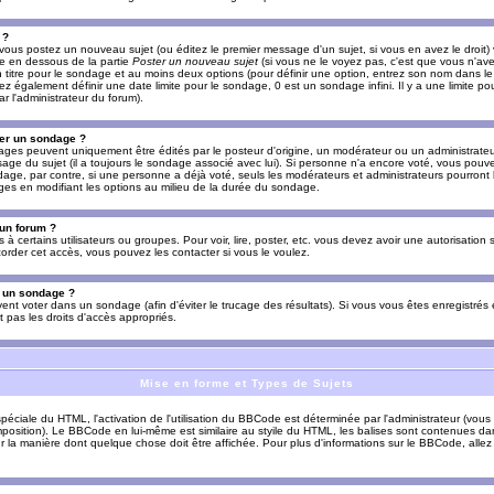
 ?
vous postez un nouveau sujet (ou éditez le premier message d'un sujet, si vous en avez le droit)
re en dessous de la partie
Poster un nouveau sujet
(si vous ne le voyez pas, c'est que vous n'av
titre pour le sondage et au moins deux options (pour définir une option, entrez son nom dans le
z également définir une date limite pour le sondage, 0 est un sondage infini. Il y a une limite p
par l'administrateur du forum).
er un sondage ?
es peuvent uniquement être édités par le posteur d'origine, un modérateur ou un administrateur
sage du sujet (il a toujours le sondage associé avec lui). Si personne n'a encore voté, vous pou
dage, par contre, si une personne a déjà voté, seuls les modérateurs et administrateurs pourront l
ges en modifiant les options au milieu de la durée du sondage.
 un forum ?
s à certains utilisateurs ou groupes. Pour voir, lire, poster, etc. vous devez avoir une autorisation
order cet accès, vous pouvez les contacter si vous le voulez.
s un sondage ?
uvent voter dans un sondage (afin d'éviter le trucage des résultats). Si vous vous êtes enregistré
 pas les droits d'accès appropriés.
Mise en forme et Types de Sujets
ciale du HTML, l'activation de l'utilisation du BBCode est déterminée par l'administrateur (vous
position). Le BBCode en lui-même est similaire au styile du HTML, les balises sont contenues dan
sur la manière dont quelque chose doit être affichée. Pour plus d'informations sur le BBCode, allez 