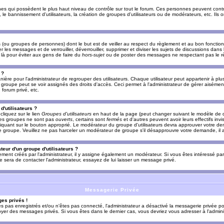
es qui possèdent le plus haut niveau de contrôle sur tout le forum. Ces personnes peuvent contrô
, le bannissement d'utilisateurs, la création de groupes d'utilisateurs ou de modérateurs, etc. Ils
ou groupes de personnes) dont le but est de veiller au respect du règlement et au bon fonctionn
r les messages et de verrouiller, déverrouiller, supprimer et diviser les sujets de discussions dans
là pour éviter aux gens de faire du
hors-sujet
ou de poster des messages ne respectant pas le r
 ?
ière pour l'administrateur de regrouper des utilisateurs. Chaque utilisateur peut appartenir à plus
groupe peut se voir assignés des droits d'accès. Ceci permet à l'administrateur de gérer aisémen
forum privé, etc.
d'utilisateurs ?
cliquez sur le lien
Groupes d'utilisateurs
en haut de la page (peut changer suivant le modèle de d
 les groupes ne sont pas
ouverts
, certains sont
fermés
et d'autres peuvent avoir leurs effectifs invi
iquant sur le bouton approprié. Le modérateur du groupe d'utilisateurs devra approuver votre de
le groupe. Veuillez ne pas harceler un modérateur de groupe s'il désapprouvre votre demande, il a
eur d'un groupe d'utilisateurs ?
llement créés par l'administrateur, il y assigne également un modérateur. Si vous êtes intéressé pa
ire sera de contacter l'administrateur, essayez de lui laisser un message privé.
Messagerie Privée
es privés !
êtes pas enregistrés et/ou n'êtes pas connecté, l'administrateur a désactivé la messagerie privée po
yer des messages privés. Si vous êtes dans le dernier cas, vous devriez vous adresser à l'adminis