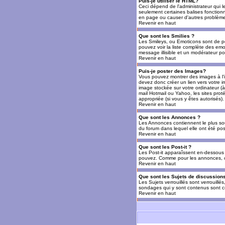
Puis-je utiliser le HTML?
Ceci dépend de l'administrateur qui l
seulement certaines balises fonctio
en page ou causer d'autres problèmes
Revenir en haut
Que sont les Smilies ?
Les Smileys, ou Emoticons sont de petit
pouvez voir la liste complète des emo
message illisible et un modérateur po
Revenir en haut
Puis-je poster des Images?
Vous pouvez montrer des images à l'i
devez donc créer un lien vers votre 
image stockée sur votre ordinateur (à
mail Hotmail ou Yahoo, les sites prot
appropriée (si vous y êtes autorisés).
Revenir en haut
Que sont les Annonces ?
Les Annonces contiennent le plus so
du forum dans lequel elle ont été po
Revenir en haut
Que sont les Post-it ?
Les Post-it apparaîssent en-dessous 
pouvez. Comme pour les annonces, c'e
Revenir en haut
Que sont les Sujets de discussions
Les Sujets verrouillés sont verrouillé
sondages qui y sont contenus sont ce
Revenir en haut