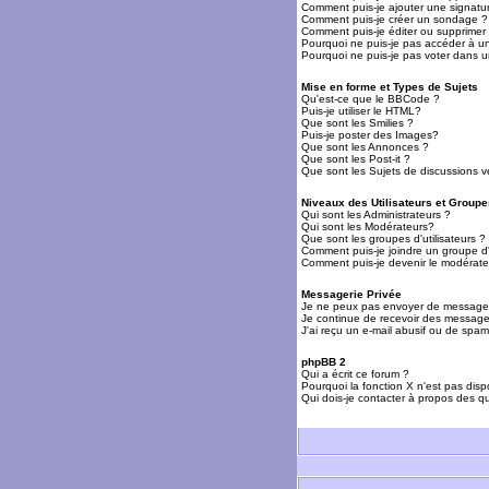
Comment puis-je ajouter une signat
Comment puis-je créer un sondage ?
Comment puis-je éditer ou supprime
Pourquoi ne puis-je pas accéder à u
Pourquoi ne puis-je pas voter dans 
Mise en forme et Types de Sujets
Qu'est-ce que le BBCode ?
Puis-je utiliser le HTML?
Que sont les Smilies ?
Puis-je poster des Images?
Que sont les Annonces ?
Que sont les Post-it ?
Que sont les Sujets de discussions ve
Niveaux des Utilisateurs et Groupe
Qui sont les Administrateurs ?
Qui sont les Modérateurs?
Que sont les groupes d'utilisateurs ?
Comment puis-je joindre un groupe d'u
Comment puis-je devenir le modérateu
Messagerie Privée
Je ne peux pas envoyer de messages
Je continue de recevoir des messages
J'ai reçu un e-mail abusif ou de spa
phpBB 2
Qui a écrit ce forum ?
Pourquoi la fonction X n'est pas disp
Qui dois-je contacter à propos des qu