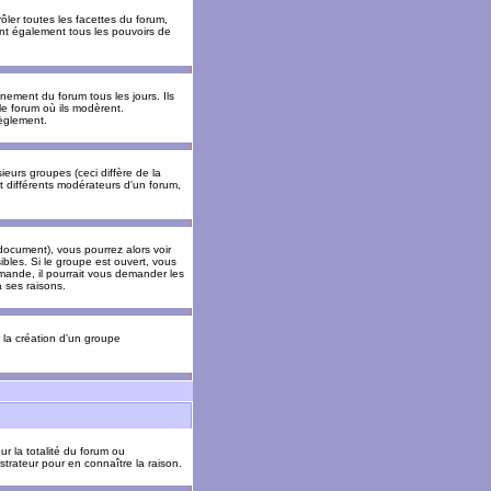
ler toutes les facettes du forum,
 ont également tous les pouvoirs de
ement du forum tous les jours. Ils
 le forum où ils modèrent.
èglement.
ieurs groupes (ceci diffère de la
t différents modérateurs d'un forum,
ocument), vous pourrez alors voir
sibles. Si le groupe est ouvert, vous
mande, il pourrait vous demander les
 ses raisons.
r la création d'un groupe
ur la totalité du forum ou
trateur pour en connaître la raison.