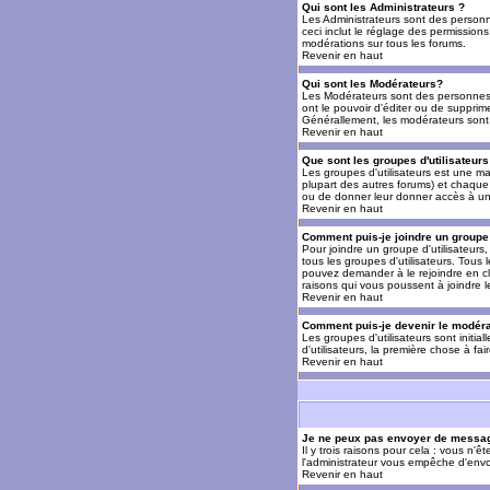
Qui sont les Administrateurs ?
Les Administrateurs sont des personn
ceci inclut le réglage des permissions
modérations sur tous les forums.
Revenir en haut
Qui sont les Modérateurs?
Les Modérateurs sont des personnes (
ont le pouvoir d'éditer ou de supprime
Générallement, les modérateurs sont 
Revenir en haut
Que sont les groupes d'utilisateurs
Les groupes d'utilisateurs est une man
plupart des autres forums) et chaque 
ou de donner leur donner accès à un 
Revenir en haut
Comment puis-je joindre un groupe 
Pour joindre un groupe d'utilisateurs, 
tous les groupes d'utilisateurs. Tous
pouvez demander à le rejoindre en cl
raisons qui vous poussent à joindre 
Revenir en haut
Comment puis-je devenir le modérat
Les groupes d'utilisateurs sont initia
d'utilisateurs, la première chose à fa
Revenir en haut
Je ne peux pas envoyer de messag
Il y trois raisons pour cela : vous n'
l'administrateur vous empêche d'envo
Revenir en haut