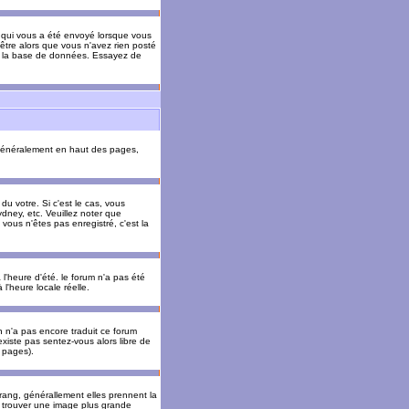
il qui vous a été envoyé lorsque vous
être alors que vous n'avez rien posté
 de la base de données. Essayez de
énéralement en haut des pages,
u votre. Si c'est le cas, vous
dney, etc. Veuillez noter que
vous n'êtes pas enregistré, c'est la
 l'heure d'été. le forum n'a pas été
l'heure locale réelle.
un n'a pas encore traduit ce forum
existe pas sentez-vous alors libre de
s pages).
 rang, générallement elles prennent la
e trouver une image plus grande