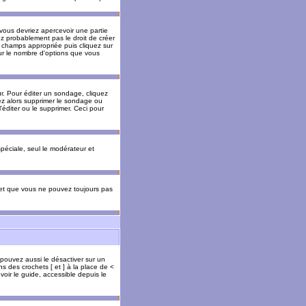
 vous devriez apercevoir une partie
ez probablement pas le droit de créer
 champs appropriée puis cliquez sur
our le nombre d'options que vous
. Pour éditer un sondage, cliquez
vez alors supprimer le sondage ou
'éditer ou le supprimer. Ceci pour
 spéciale, seul le modérateur et
s et que vous ne pouvez toujours pas
 pouvez aussi le désactiver sur un
s des crochets [ et ] à la place de <
voir le guide, accessible depuis le