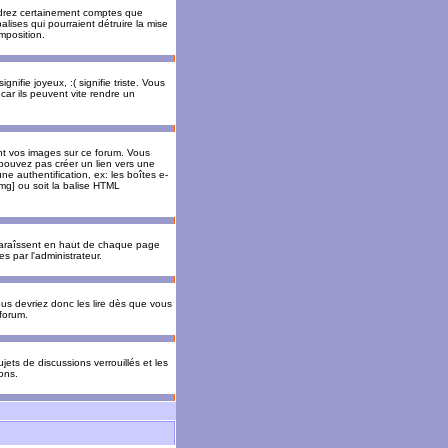
rendrez certainement comptes que
alises qui pourraient détruire la mise
mposition.
nifie joyeux, :( signifie triste. Vous
car ils peuvent vite rendre un
nt vos images sur ce forum. Vous
pouvez pas créer un lien vers une
e authentification, ex: les boîtes e-
img] ou soit la balise HTML
pparaîssent en haut de chaque page
 par l'administrateur.
us devriez donc les lire dès que vous
forum.
jets de discussions verrouillés et les
ons.