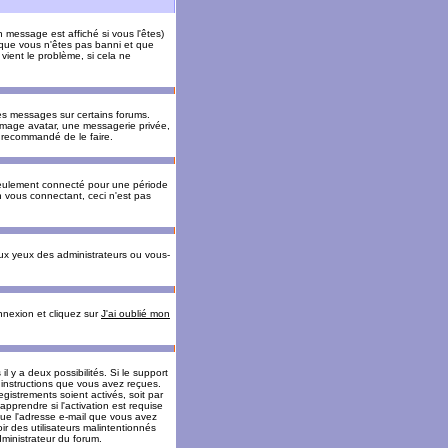
message est affiché si vous l'êtes)
t que vous n'êtes pas banni et que
vient le problème, si cela ne
es messages sur certains forums.
 image avatar, une messagerie privée,
nc recommandé de le faire.
eulement connecté pour une période
n vous connectant, ceci n'est pas
ux yeux des administrateurs ou vous-
onnexion et cliquez sur
J'ai oublié mon
l y a deux possibilités. Si le support
 instructions que vous avez reçues.
gistrements soient activés, soit par
prendre si l'activation est requise
 que l'adresse e-mail que vous avez
oir des utilisateurs malintentionnés
ministrateur du forum.