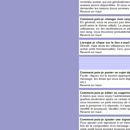
nommée avatar, qui est généralement u
avatars seront disponibles. Si vous n
demander les raisons (nous sommes s
Revenir en haut
Comment puis-je changer mon ran
En général, vous ne pouvez pas direct
profil selon le thème utilisé). La pl
utilisateurs, ex: les modérateurs et a
son rang, vous trouverez probableme
Revenir en haut
Lorsque je clique sur le lien e-mai
Désolé, mais seuls les utilisateurs en
activé cette fonctionnalité). Ceci, pou
Revenir en haut
Comment puis-je poster un sujet d
Facile, cliquez sur le bouton appropr
message, les droits qui vous sont disp
etc.
)
Revenir en haut
Comment puis-je éditer ou suppri
A moins que vous soyez l'administra
(parfois seulement après un certain t
vous trouverez un petit morceau de te
pas si personne n'a répondu, il n'app
modifié et pourquoi). Veuillez noter
Revenir en haut
Comment puis-je ajouter une sign
Pour ajouter une signature à un mess
lors de la composition d'un message 
votre profil (vous pourrez toujours e