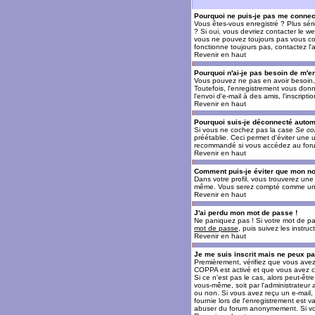
Pourquoi ne puis-je pas me connec
Vous êtes-vous enregistré ? Plus sér
? Si oui, vous devriez contacter le w
vous ne pouvez toujours pas vous conn
fonctionne toujours pas, contactez l'a
Revenir en haut
Pourquoi n'ai-je pas besoin de m'en
Vous pouvez ne pas en avoir besoin, 
Toutefois, l'enregistrement vous donn
l'envoi d'e-mail à des amis, l'inscrip
Revenir en haut
Pourquoi suis-je déconnecté auto
Si vous ne cochez pas la case
Se co
préétablie. Ceci permet d'éviter une 
recommandé si vous accédez au forum e
Revenir en haut
Comment puis-je éviter que mon nom 
Dans votre profil, vous trouverez un
même. Vous serez compté comme un uti
Revenir en haut
J'ai perdu mon mot de passe !
Ne paniquez pas ! Si votre mot de pass
mot de passe
, puis suivez les instr
Revenir en haut
Je me suis inscrit mais ne peux p
Premièrement, vérifiez que vous avez e
COPPA est activé et que vous avez cl
Si ce n'est pas le cas, alors peut-êt
vous-même, soit par l'administrateur
ou non. Si vous avez reçu un e-mail, s
fournie lors de l'enregistrement est va
abuser du forum anonymement. Si vous