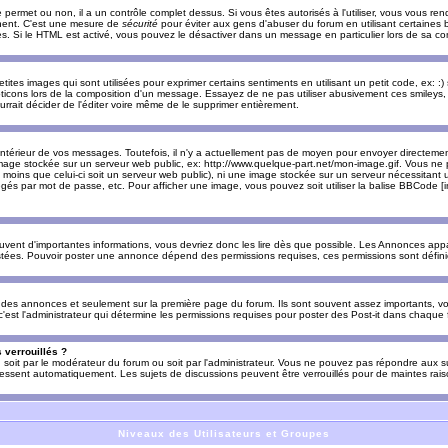
e permet ou non, il a un contrôle complet dessus. Si vous êtes autorisés à l'utiliser, vous vous 
nnent. C'est une mesure de
sécurité
pour éviter aux gens d'abuser du forum en utilisant certaines b
. Si le HTML est activé, vous pouvez le désactiver dans un message en particulier lors de sa co
es images qui sont utilisées pour exprimer certains sentiments en utilisant un petit code, ex: :) sig
ticons lors de la composition d'un message. Essayez de ne pas utiliser abusivement ces smileys, 
urrait décider de l'éditer voire même de le supprimer entièrement.
ntérieur de vos messages. Toutefois, il n'y a actuellement pas de moyen pour envoyer directeme
image stockée sur un serveur web public, ex: http://www.quelque-part.net/mon-image.gif. Vous ne 
 moins que celui-ci soit un serveur web public), ni une image stockée sur un serveur nécessitant un
égés par mot de passe, etc. Pour afficher une image, vous pouvez soit utiliser la balise BBCode [
uvent d'importantes informations, vous devriez donc les lire dès que possible. Les Annonces a
stées. Pouvoir poster une annonce dépend des permissions requises, ces permissions sont définies
des annonces et seulement sur la première page du forum. Ils sont souvent assez importants, vo
st l'administrateur qui détermine les permissions requises pour poster des Post-it dans chaque 
 verrouillés ?
s, soit par le modérateur du forum ou soit par l'administrateur. Vous ne pouvez pas répondre aux su
ssent automatiquement. Les sujets de discussions peuvent être verrouillés pour de maintes rais
Niveaux des Utilisateurs et Groupes