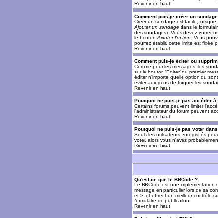
Revenir en haut
Comment puis-je créer un sondage
Créer un sondage est facile, lorsque 
Ajouter un sondage
dans le formulai
des sondages). Vous devez entrer un 
le bouton
Ajouter l'option
. Vous pouve
pourrez établir, cette limite est fixée 
Revenir en haut
Comment puis-je éditer ou supprim
Comme pour les messages, les sondag
sur le bouton 'Editer' du premier mes
éditer n'importe quelle option du son
éviter aux gens de truquer les sonda
Revenir en haut
Pourquoi ne puis-je pas accéder à
Certains forums peuvent limiter l'accè
l'administrateur du forum peuvent acc
Revenir en haut
Pourquoi ne puis-je pas voter dan
Seuls les utilisateurs enregistrés pe
voter, alors vous n'avez probablement
Revenir en haut
Qu'est-ce que le BBCode ?
Le BBCode est une implémentation spé
message en particulier lors de sa com
et >, et offrent un meilleur contrôle 
formulaire de publication.
Revenir en haut