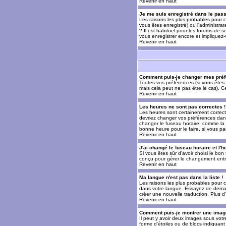
Revenir en haut
Je me suis enregistré dans le pas
Les raisons les plus probables pour c
vous êtes enregistré) ou l'administra
? Il est habituel pour les forums de 
vous enregistrer encore et impliquez
Revenir en haut
Comment puis-je changer mes préf
Toutes vos préférences (si vous êtes 
mais cela peut ne pas être le cas). 
Revenir en haut
Les heures ne sont pas correctes !
Les heures sont certainement correcte
devriez changer vos préférences dans 
changer le fuseau horaire, comme la p
bonne heure pour le faire, si vous pa
Revenir en haut
J'ai changé le fuseau horaire et l'h
Si vous êtes sûr d'avoir choisi le bon
conçu pour gérer le changement entre l
Revenir en haut
Ma langue n'est pas dans la liste !
Les raisons les plus probables pour c
dans votre langue. Essayez de demande
créer une nouvelle traduction. Plus d
Revenir en haut
Comment puis-je montrer une image
Il peut y avoir deux images sous votr
forme d'étoiles ou de blocs indiquan