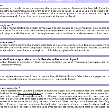
Connexion et Enregistrement
ter ?
ieusement, vous devez vous enregistrer afin de vous connecter. Avez-vous été banni du forum (un 
ebmestre ou l'administrateur du forum pour en découvrir la raison. Si vous vous êtes enregistré e
ecter, vérifiez et revérifiez vos nom d'utilisateur et mot de passe. C'est généralement de là que 
dministrateur du forum, il se peut que le forum ait été mal configuré.
registrer ?
c'est à l'administrateur de décider si vous avez besoin ou non de vous enregistrer pour poster d
era accès à des fonctions additionnelles non-disponibles pour les invités tels que le choix d'une
tion à un groupe d'utilisateurs, etc. L'enregistrement prend seulement quelques instants, il est do
matiquement ?
nnecter automatiquement à chaque visite
lorsque vous vous connectez, le forum vous gardera s
utilisation abusive de votre compte par quelqu'un d'autre. Pour rester connecté, cochez la case e
n utilisant un ordinateur partagé, ex : bibliothèque, cybercafé, université, etc.
d'utilisateur apparaisse dans la liste des utilisateurs en ligne ?
e option
Cacher sa présence en ligne
, si vous choisissez
Oui
, vous n'apparaîtrez qu'uniquement a
lisateur invisible.
e ne peut être retrouvé, il peut par contre être réinitialisé. Pour ce faire, aller sur la page de c
uctions et vous devriez pouvoir vous reconnecter en un rien de temps.
as me connecter !
ntré correctement vos nom d'utilisateur et mot de passe. S'ils ont correctement été entrés, alors i
iqué sur le lien
J'ai moins de 13 ans
au moment de l'enregistrement, alors vous devrez suivre les
re que votre compte a besoin d'être activé ? Certains forums requièrent que tous les nouveaux enre
 avant de pouvoir vous connecter. Lorsque vous vous êtes enregistré, un message aurait dû vous ap
uivez alors les instructions qui s'y trouvent, si vous ne l'avez pas reçu, alors êtes-vous bien sûr
lide ? L'une des raisons pour lesquelles l'activation est utilisée, c'est de réduire les chances de v
 êtes sûr que l'adresse e-mail que vous avez fournie est valide, essayez alors de contacter l'ad