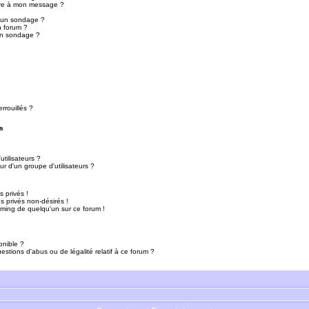
ure à mon message ?
r un sondage ?
n forum ?
un sondage ?
rrouillés ?
s
tilisateurs ?
r d'un groupe d'utilisateurs ?
 privés !
 privés non-désirés !
mming de quelqu'un sur ce forum !
onible ?
estions d'abus ou de légalité relatif à ce forum ?