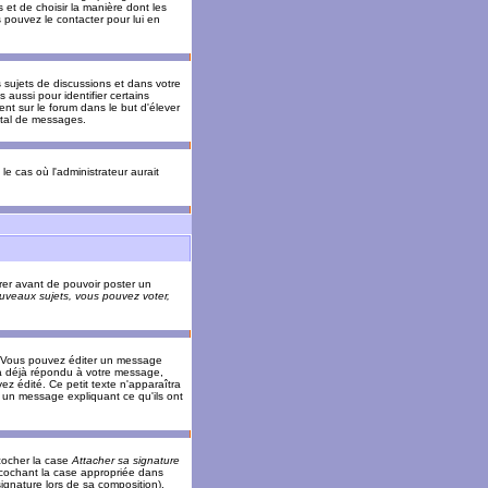
 et de choisir la manière dont les
s pouvez le contacter pour lui en
s sujets de discussions et dans votre
 aussi pour identifier certains
ent sur le forum dans le but d'élever
otal de messages.
le cas où l'administrateur aurait
trer avant de pouvoir poster un
veaux sujets, vous pouvez voter,
. Vous pouvez éditer un message
 déjà répondu à votre message,
z édité. Ce petit texte n'apparaîtra
r un message expliquant ce qu'ils ont
cocher la case
Attacher sa signature
 cochant la case appropriée dans
ignature lors de sa composition).