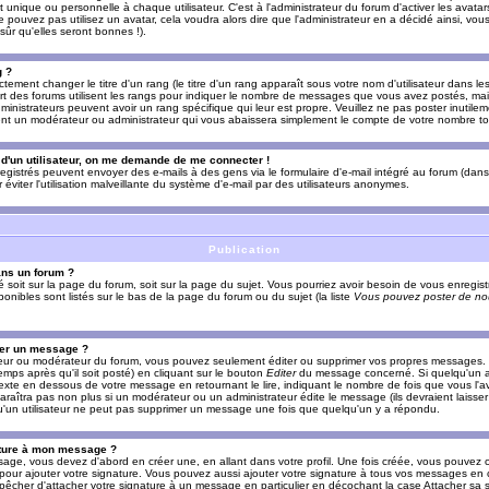
nique ou personnelle à chaque utilisateur. C'est à l'administrateur du forum d'activer les avatars
e pouvez pas utilisez un avatar, cela voudra alors dire que l'administrateur en a décidé ainsi, vou
ûr qu'elles seront bonnes !).
g ?
ement changer le titre d'un rang (le titre d'un rang apparaît sous votre nom d'utilisateur dans le
upart des forums utilisent les rangs pour indiquer le nombre de messages que vous avez postés, mais
dministrateurs peuvent avoir un rang spécifique qui leur est propre. Veuillez ne pas poster inutilem
nt un modérateur ou administrateur qui vous abaissera simplement le compte de votre nombre t
l d'un utilisateur, on me demande de me connecter !
registrés peuvent envoyer des e-mails à des gens via le formulaire d'e-mail intégré au forum (dans 
r éviter l'utilisation malveillante du système d'e-mail par des utilisateurs anonymes.
Publication
ans un forum ?
ié soit sur la page du forum, soit sur la page du sujet. Vous pourriez avoir besoin de vous enregis
onibles sont listés sur le bas de la page du forum ou du sujet (la liste
Vous pouvez poster de nou
mer un message ?
teur ou modérateur du forum, vous pouvez seulement éditer ou supprimer vos propres messages
emps après qu'il soit posté) en cliquant sur le bouton
Editer
du message concerné. Si quelqu'un a
xte en dessous de votre message en retournant le lire, indiquant le nombre de fois que vous l'ave
araîtra pas non plus si un modérateur ou un administrateur édite le message (ils devraient laisse
 qu'un utilisateur ne peut pas supprimer un message une fois que quelqu'un y a répondu.
ature à mon message ?
age, vous devez d'abord en créer une, en allant dans votre profil. Une fois créée, vous pouvez 
pour ajouter votre signature. Vous pouvez aussi ajouter votre signature à tous vos messages en
mpêcher d'attacher votre signature à un message en particulier en décochant la case Attacher sa s