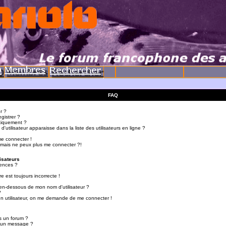
FAQ
r ?
gistrer ?
tiquement ?
utilisateur apparaisse dans la liste des utilisateurs en ligne ?
me connecter !
 mais ne peux plus me connecter ?!
isateurs
ences ?
e est toujours incorrecte !
en-dessous de mon nom d'utilisateur ?
?
d'un utilisateur, on me demande de me connecter !
s un forum ?
r un message ?