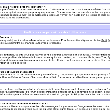
sé, mais ne peux plus me connecter ?!
e problème sont : vous avez entré un nom d'utilisateur ou mot de passe incorrect (vérifiez l'e-ma
teur a supprimé votre compte pour quelque raison. Si vous vous trouvez dans le dernier cas, peut-
supprimer périodiquement les comptes des utilisateurs n'ayant rien posté afin de réduire la taille
-vous dans les discussions.
Préférences et paramètres des Utilisateurs
érences ?
enregistrés) sont stockées dans la base de données. Pour les modifier, cliquez sur le lien
Profil
(g
Ceci vous permettra de changer toutes vos préférences.
s, toutefois, ce que vous pouvez voir sont les heures affichées dans un fuseau horaire différent d
votre profil en choisissant le fuseau horaire qui vous convient, ex : Londres, Paris, New York, Sy
lupart des autres options peut uniquement être effectué par les utilisateurs enregistrés. Donc, si 
rdonnez le jeu de mots !
eure est toujours incorrecte !
 fuseau horaire et que l'heure est toujours différente, la réponse la plus probable est le passage à
'heure d'hiver et l'heure d'été, donc durant l'été, l'heure sera décalée d'une heure par rapport à 
eci sont que soit l'administrateur n'a pas installé votre langage sur le forum, ou que soit quelqu'
r à l'administrateur du forum s'il peut installer le pack de langue dont vous avez besoin, s'il n'
'informations peuvent être trouvées sur le site web du groupe phpBB (allez voir le lien en bas de
 en-dessous de mon nom d'utilisateur ?
e nom d'utilisateur lorsque vous lisez des messages. La première est l'image associée avec votre
t combien de messages vous avez fait ou votre statut sur le forum. En-dessous de celle-ci peut s