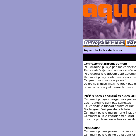
Aquariolo Index du Forum
Connexion et Enregistrement
Pourquoi ne puis-je pas me connecte
Pourquoi n'ai-je pas besoin de m'enre
Pourquoi suis-je déconnecté automa
Comment puis-je éviter que mon nom d'
J'ai perdu mon mot de passe !
Je me suis inscrit mais ne peux pas 
Je me suis enregistré dans le passé,
Préférences et paramètres des Util
Comment puis-je changer mes préfér
Les heures ne sont pas correctes !
J'ai changé le fuseau horaire et l'heur
Ma langue n'est pas dans la liste !
Comment puis-je montrer une image 
Comment puis-je changer mon rang 
Lorsque je clique sur le lien e-mail 
Publication
Comment puis-je poster un sujet dan
Comment puis-je éditer ou supprime