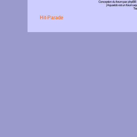
Conception du forum par:
phpBB
| Aquariolo est un forum a
Tra