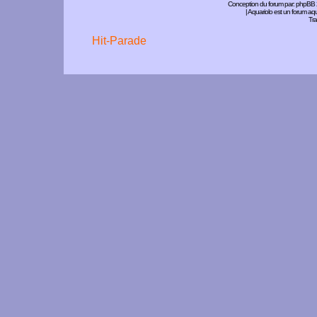
Conception du forum par:
phpBB
| Aquariolo est un forum a
Tra