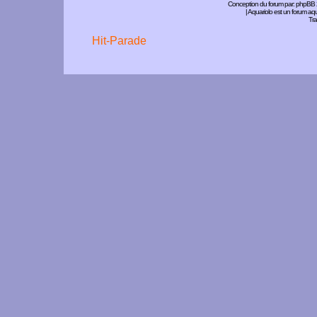
Conception du forum par:
phpBB
| Aquariolo est un forum a
Tra