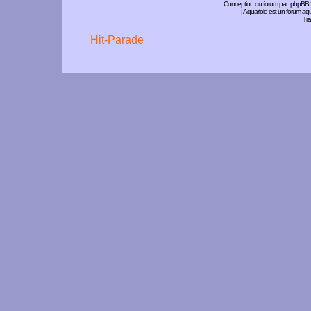
Conception du forum par:
phpBB
| Aquariolo est un forum a
Tra