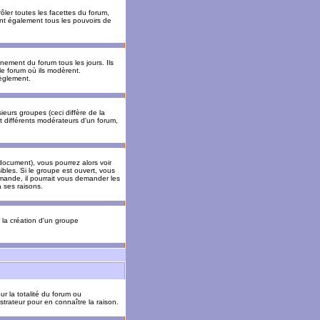
ler toutes les facettes du forum,
 ont également tous les pouvoirs de
ement du forum tous les jours. Ils
 le forum où ils modèrent.
èglement.
ieurs groupes (ceci diffère de la
t différents modérateurs d'un forum,
ocument), vous pourrez alors voir
sibles. Si le groupe est ouvert, vous
mande, il pourrait vous demander les
 ses raisons.
r la création d'un groupe
ur la totalité du forum ou
trateur pour en connaître la raison.