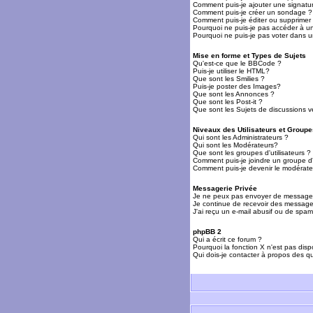
Comment puis-je ajouter une signat
Comment puis-je créer un sondage ?
Comment puis-je éditer ou supprime
Pourquoi ne puis-je pas accéder à u
Pourquoi ne puis-je pas voter dans 
Mise en forme et Types de Sujets
Qu'est-ce que le BBCode ?
Puis-je utiliser le HTML?
Que sont les Smilies ?
Puis-je poster des Images?
Que sont les Annonces ?
Que sont les Post-it ?
Que sont les Sujets de discussions ve
Niveaux des Utilisateurs et Groupe
Qui sont les Administrateurs ?
Qui sont les Modérateurs?
Que sont les groupes d'utilisateurs ?
Comment puis-je joindre un groupe d'u
Comment puis-je devenir le modérateu
Messagerie Privée
Je ne peux pas envoyer de messages
Je continue de recevoir des messages
J'ai reçu un e-mail abusif ou de spa
phpBB 2
Qui a écrit ce forum ?
Pourquoi la fonction X n'est pas disp
Qui dois-je contacter à propos des qu