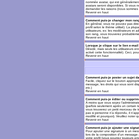
nommée avatar, qui est généralement u
avatars seront disponibles. Si vous n
demander les raisons (nous sommes s
Revenir en haut
Comment puis-je changer mon ran
En général, vous ne pouvez pas direct
profil selon le thème utilisé). La pl
utilisateurs, ex: les modérateurs et a
son rang, vous trouverez probableme
Revenir en haut
Lorsque je clique sur le lien e-mai
Désolé, mais seuls les utilisateurs en
activé cette fonctionnalité). Ceci, pou
Revenir en haut
Comment puis-je poster un sujet d
Facile, cliquez sur le bouton appropr
message, les droits qui vous sont disp
etc.
)
Revenir en haut
Comment puis-je éditer ou suppri
A moins que vous soyez l'administra
(parfois seulement après un certain t
vous trouverez un petit morceau de te
pas si personne n'a répondu, il n'app
modifié et pourquoi). Veuillez noter
Revenir en haut
Comment puis-je ajouter une sign
Pour ajouter une signature à un mess
lors de la composition d'un message 
votre profil (vous pourrez toujours e