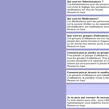
Qui sont les Administrateurs ?
Les Administrateurs sont des personn
ceci inclut le réglage des permissions
modérations sur tous les forums.
Revenir en haut
Qui sont les Modérateurs?
Les Modérateurs sont des personnes (
ont le pouvoir d'éditer ou de supprime
Générallement, les modérateurs sont 
Revenir en haut
Que sont les groupes d'utilisateurs
Les groupes d'utilisateurs est une man
plupart des autres forums) et chaque 
ou de donner leur donner accès à un 
Revenir en haut
Comment puis-je joindre un groupe 
Pour joindre un groupe d'utilisateurs, 
tous les groupes d'utilisateurs. Tous
pouvez demander à le rejoindre en cl
raisons qui vous poussent à joindre 
Revenir en haut
Comment puis-je devenir le modérat
Les groupes d'utilisateurs sont initia
d'utilisateurs, la première chose à fa
Revenir en haut
Je ne peux pas envoyer de messag
Il y trois raisons pour cela : vous n'
l'administrateur vous empêche d'envo
Revenir en haut