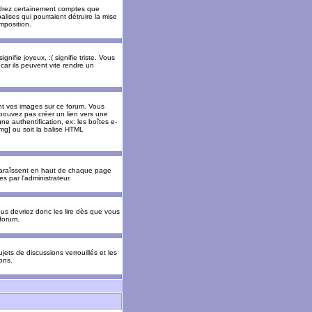
rendrez certainement comptes que
alises qui pourraient détruire la mise
mposition.
nifie joyeux, :( signifie triste. Vous
car ils peuvent vite rendre un
nt vos images sur ce forum. Vous
pouvez pas créer un lien vers une
e authentification, ex: les boîtes e-
img] ou soit la balise HTML
pparaîssent en haut de chaque page
 par l'administrateur.
us devriez donc les lire dès que vous
forum.
jets de discussions verrouillés et les
ons.