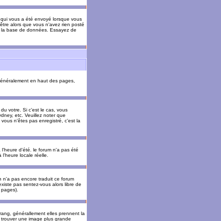
il qui vous a été envoyé lorsque vous
être alors que vous n'avez rien posté
 de la base de données. Essayez de
énéralement en haut des pages,
u votre. Si c'est le cas, vous
dney, etc. Veuillez noter que
vous n'êtes pas enregistré, c'est la
 l'heure d'été. le forum n'a pas été
l'heure locale réelle.
un n'a pas encore traduit ce forum
existe pas sentez-vous alors libre de
s pages).
 rang, générallement elles prennent la
e trouver une image plus grande