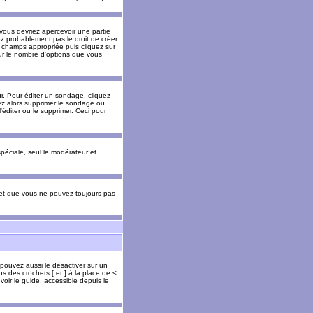
 vous devriez apercevoir une partie
ez probablement pas le droit de créer
 champs appropriée puis cliquez sur
our le nombre d'options que vous
. Pour éditer un sondage, cliquez
vez alors supprimer le sondage ou
'éditer ou le supprimer. Ceci pour
 spéciale, seul le modérateur et
s et que vous ne pouvez toujours pas
 pouvez aussi le désactiver sur un
s des crochets [ et ] à la place de <
voir le guide, accessible depuis le