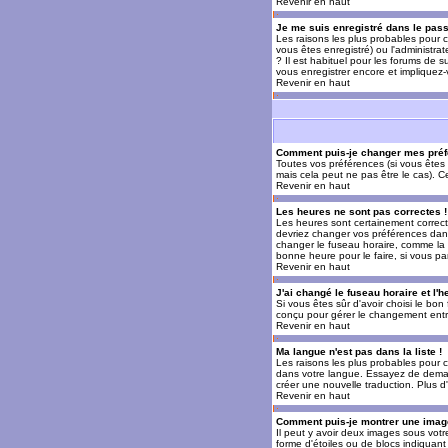
Revenir en haut
Je me suis enregistré dans le pas
Les raisons les plus probables pour c
vous êtes enregistré) ou l'administra
? Il est habituel pour les forums de 
vous enregistrer encore et impliquez
Revenir en haut
Comment puis-je changer mes préf
Toutes vos préférences (si vous êtes 
mais cela peut ne pas être le cas). 
Revenir en haut
Les heures ne sont pas correctes !
Les heures sont certainement correcte
devriez changer vos préférences dans 
changer le fuseau horaire, comme la p
bonne heure pour le faire, si vous pa
Revenir en haut
J'ai changé le fuseau horaire et l'h
Si vous êtes sûr d'avoir choisi le bon
conçu pour gérer le changement entre l
Revenir en haut
Ma langue n'est pas dans la liste !
Les raisons les plus probables pour c
dans votre langue. Essayez de demande
créer une nouvelle traduction. Plus d
Revenir en haut
Comment puis-je montrer une image
Il peut y avoir deux images sous votr
forme d'étoiles ou de blocs indiquan