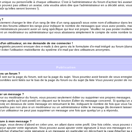
nique ou personnelle à chaque utilisateur. C'est à l'administrateur du forum d'activer les avatars
e pouvez pas utilisez un avatar, cela voudra alors dire que l'administrateur en a décidé ainsi, vou
ûr qu'elles seront bonnes !).
g ?
ement changer le titre d'un rang (le titre d'un rang apparaît sous votre nom d'utilisateur dans le
upart des forums utilisent les rangs pour indiquer le nombre de messages que vous avez postés, mais
dministrateurs peuvent avoir un rang spécifique qui leur est propre. Veuillez ne pas poster inutilem
nt un modérateur ou administrateur qui vous abaissera simplement le compte de votre nombre t
l d'un utilisateur, on me demande de me connecter !
registrés peuvent envoyer des e-mails à des gens via le formulaire d'e-mail intégré au forum (dans 
r éviter l'utilisation malveillante du système d'e-mail par des utilisateurs anonymes.
Publication
ans un forum ?
ié soit sur la page du forum, soit sur la page du sujet. Vous pourriez avoir besoin de vous enregis
onibles sont listés sur le bas de la page du forum ou du sujet (la liste
Vous pouvez poster de nou
mer un message ?
teur ou modérateur du forum, vous pouvez seulement éditer ou supprimer vos propres messages
emps après qu'il soit posté) en cliquant sur le bouton
Editer
du message concerné. Si quelqu'un a
xte en dessous de votre message en retournant le lire, indiquant le nombre de fois que vous l'ave
araîtra pas non plus si un modérateur ou un administrateur édite le message (ils devraient laisse
 qu'un utilisateur ne peut pas supprimer un message une fois que quelqu'un y a répondu.
ature à mon message ?
age, vous devez d'abord en créer une, en allant dans votre profil. Une fois créée, vous pouvez 
pour ajouter votre signature. Vous pouvez aussi ajouter votre signature à tous vos messages en
mpêcher d'attacher votre signature à un message en particulier en décochant la case Attacher sa s