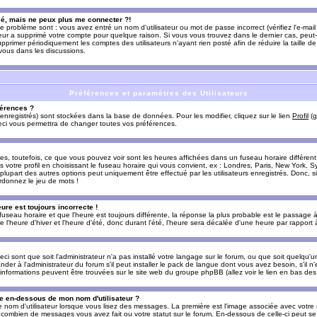
sé, mais ne peux plus me connecter ?!
e problème sont : vous avez entré un nom d'utilisateur ou mot de passe incorrect (vérifiez l'e-ma
teur a supprimé votre compte pour quelque raison. Si vous vous trouvez dans le dernier cas, peut-
supprimer périodiquement les comptes des utilisateurs n'ayant rien posté afin de réduire la taille
-vous dans les discussions.
Préférences et paramètres des Utilisateurs
érences ?
enregistrés) sont stockées dans la base de données. Pour les modifier, cliquez sur le lien
Profil
(g
Ceci vous permettra de changer toutes vos préférences.
s, toutefois, ce que vous pouvez voir sont les heures affichées dans un fuseau horaire différent d
votre profil en choisissant le fuseau horaire qui vous convient, ex : Londres, Paris, New York, Sy
lupart des autres options peut uniquement être effectué par les utilisateurs enregistrés. Donc, si 
rdonnez le jeu de mots !
eure est toujours incorrecte !
 fuseau horaire et que l'heure est toujours différente, la réponse la plus probable est le passage à
'heure d'hiver et l'heure d'été, donc durant l'été, l'heure sera décalée d'une heure par rapport à 
eci sont que soit l'administrateur n'a pas installé votre langage sur le forum, ou que soit quelqu'
r à l'administrateur du forum s'il peut installer le pack de langue dont vous avez besoin, s'il n'
'informations peuvent être trouvées sur le site web du groupe phpBB (allez voir le lien en bas de
 en-dessous de mon nom d'utilisateur ?
e nom d'utilisateur lorsque vous lisez des messages. La première est l'image associée avec votre
t combien de messages vous avez fait ou votre statut sur le forum. En-dessous de celle-ci peut s