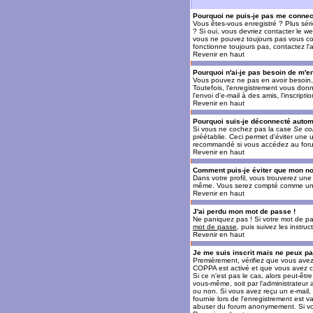
Pourquoi ne puis-je pas me connec
Vous êtes-vous enregistré ? Plus sér
? Si oui, vous devriez contacter le w
vous ne pouvez toujours pas vous conn
fonctionne toujours pas, contactez l'a
Revenir en haut
Pourquoi n'ai-je pas besoin de m'en
Vous pouvez ne pas en avoir besoin, 
Toutefois, l'enregistrement vous donn
l'envoi d'e-mail à des amis, l'inscrip
Revenir en haut
Pourquoi suis-je déconnecté auto
Si vous ne cochez pas la case
Se co
préétablie. Ceci permet d'éviter une 
recommandé si vous accédez au forum e
Revenir en haut
Comment puis-je éviter que mon nom 
Dans votre profil, vous trouverez un
même. Vous serez compté comme un uti
Revenir en haut
J'ai perdu mon mot de passe !
Ne paniquez pas ! Si votre mot de pass
mot de passe
, puis suivez les instr
Revenir en haut
Je me suis inscrit mais ne peux p
Premièrement, vérifiez que vous avez e
COPPA est activé et que vous avez cl
Si ce n'est pas le cas, alors peut-êt
vous-même, soit par l'administrateur
ou non. Si vous avez reçu un e-mail, s
fournie lors de l'enregistrement est va
abuser du forum anonymement. Si vous