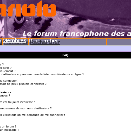
FAQ
r ?
gistrer ?
tiquement ?
utilisateur apparaisse dans la liste des utilisateurs en ligne ?
me connecter !
 mais ne peux plus me connecter ?!
isateurs
ences ?
e est toujours incorrecte !
en-dessous de mon nom d'utilisateur ?
?
d'un utilisateur, on me demande de me connecter !
s un forum ?
r un message ?