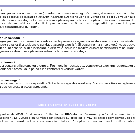
 ?
vous postez un nouveau sujet (ou éditez le premier message d'un sujet, si vous en avez le droit)
re en dessous de la partie
Poster un nouveau sujet
(si vous ne le voyez pas, c'est que vous n'av
titre pour le sondage et au moins deux options (pour définir une option, entrez son nom dans le
z également définir une date limite pour le sondage, 0 est un sondage infini. Il y a une limite p
par l'administrateur du forum).
er un sondage ?
es peuvent uniquement être édités par le posteur d'origine, un modérateur ou un administrateur
sage du sujet (il a toujours le sondage associé avec lui). Si personne n'a encore voté, vous pou
dage, par contre, si une personne a déjà voté, seuls les modérateurs et administrateurs pourront l
ges en modifiant les options au milieu de la durée du sondage.
 un forum ?
s à certains utilisateurs ou groupes. Pour voir, lire, poster, etc. vous devez avoir une autorisation
order cet accès, vous pouvez les contacter si vous le voulez.
s un sondage ?
uvent voter dans un sondage (afin d'éviter le trucage des résultats). Si vous vous êtes enregistré
 pas les droits d'accès appropriés.
Mise en forme et Types de Sujets
ciale du HTML, l'activation de l'utilisation du BBCode est déterminée par l'administrateur (vous
position). Le BBCode en lui-même est similaire au styile du HTML, les balises sont contenues dan
sur la manière dont quelque chose doit être affichée. Pour plus d'informations sur le BBCode, allez 