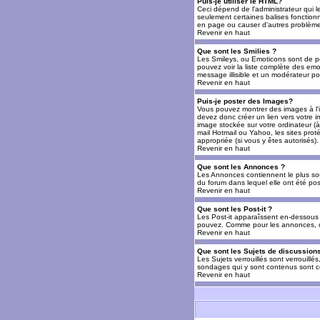
Puis-je utiliser le HTML?
Ceci dépend de l'administrateur qui l
seulement certaines balises fonctio
en page ou causer d'autres problèmes
Revenir en haut
Que sont les Smilies ?
Les Smileys, ou Emoticons sont de petit
pouvez voir la liste complète des emo
message illisible et un modérateur po
Revenir en haut
Puis-je poster des Images?
Vous pouvez montrer des images à l'i
devez donc créer un lien vers votre 
image stockée sur votre ordinateur (à
mail Hotmail ou Yahoo, les sites prot
appropriée (si vous y êtes autorisés).
Revenir en haut
Que sont les Annonces ?
Les Annonces contiennent le plus so
du forum dans lequel elle ont été po
Revenir en haut
Que sont les Post-it ?
Les Post-it apparaîssent en-dessous 
pouvez. Comme pour les annonces, c'e
Revenir en haut
Que sont les Sujets de discussions
Les Sujets verrouillés sont verrouillé
sondages qui y sont contenus sont ce
Revenir en haut