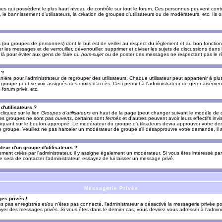
es qui possèdent le plus haut niveau de contrôle sur tout le forum. Ces personnes peuvent contrô
, le bannissement d'utilisateurs, la création de groupes d'utilisateurs ou de modérateurs, etc. Ils
ou groupes de personnes) dont le but est de veiller au respect du règlement et au bon fonctionn
r les messages et de verrouiller, déverrouiller, supprimer et diviser les sujets de discussions dans
là pour éviter aux gens de faire du
hors-sujet
ou de poster des messages ne respectant pas le r
 ?
ière pour l'administrateur de regrouper des utilisateurs. Chaque utilisateur peut appartenir à plus
groupe peut se voir assignés des droits d'accès. Ceci permet à l'administrateur de gérer aisémen
forum privé, etc.
d'utilisateurs ?
cliquez sur le lien
Groupes d'utilisateurs
en haut de la page (peut changer suivant le modèle de d
 les groupes ne sont pas
ouverts
, certains sont
fermés
et d'autres peuvent avoir leurs effectifs invi
iquant sur le bouton approprié. Le modérateur du groupe d'utilisateurs devra approuver votre de
le groupe. Veuillez ne pas harceler un modérateur de groupe s'il désapprouvre votre demande, il a
eur d'un groupe d'utilisateurs ?
llement créés par l'administrateur, il y assigne également un modérateur. Si vous êtes intéressé pa
ire sera de contacter l'administrateur, essayez de lui laisser un message privé.
Messagerie Privée
es privés !
êtes pas enregistrés et/ou n'êtes pas connecté, l'administrateur a désactivé la messagerie privée po
yer des messages privés. Si vous êtes dans le dernier cas, vous devriez vous adresser à l'adminis