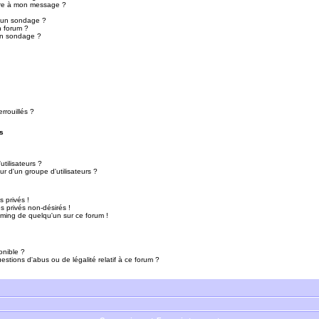
ure à mon message ?
r un sondage ?
n forum ?
un sondage ?
rrouillés ?
s
tilisateurs ?
r d'un groupe d'utilisateurs ?
 privés !
 privés non-désirés !
mming de quelqu'un sur ce forum !
onible ?
estions d'abus ou de légalité relatif à ce forum ?