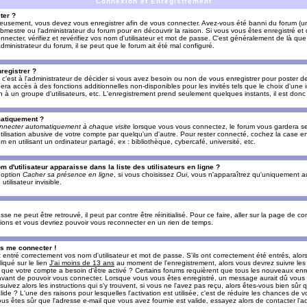
Connexion et Enregistrement
ter ?
ieusement, vous devez vous enregistrer afin de vous connecter. Avez-vous été banni du forum (un 
ebmestre ou l'administrateur du forum pour en découvrir la raison. Si vous vous êtes enregistré e
ecter, vérifiez et revérifiez vos nom d'utilisateur et mot de passe. C'est généralement de là que 
dministrateur du forum, il se peut que le forum ait été mal configuré.
registrer ?
c'est à l'administrateur de décider si vous avez besoin ou non de vous enregistrer pour poster d
era accès à des fonctions additionnelles non-disponibles pour les invités tels que le choix d'une
tion à un groupe d'utilisateurs, etc. L'enregistrement prend seulement quelques instants, il est do
matiquement ?
nnecter automatiquement à chaque visite
lorsque vous vous connectez, le forum vous gardera s
utilisation abusive de votre compte par quelqu'un d'autre. Pour rester connecté, cochez la case e
n utilisant un ordinateur partagé, ex : bibliothèque, cybercafé, université, etc.
d'utilisateur apparaisse dans la liste des utilisateurs en ligne ?
e option
Cacher sa présence en ligne
, si vous choisissez
Oui
, vous n'apparaîtrez qu'uniquement a
lisateur invisible.
e ne peut être retrouvé, il peut par contre être réinitialisé. Pour ce faire, aller sur la page de c
uctions et vous devriez pouvoir vous reconnecter en un rien de temps.
as me connecter !
ntré correctement vos nom d'utilisateur et mot de passe. S'ils ont correctement été entrés, alors i
iqué sur le lien
J'ai moins de 13 ans
au moment de l'enregistrement, alors vous devrez suivre les
re que votre compte a besoin d'être activé ? Certains forums requièrent que tous les nouveaux enre
 avant de pouvoir vous connecter. Lorsque vous vous êtes enregistré, un message aurait dû vous ap
uivez alors les instructions qui s'y trouvent, si vous ne l'avez pas reçu, alors êtes-vous bien sûr
lide ? L'une des raisons pour lesquelles l'activation est utilisée, c'est de réduire les chances de v
 êtes sûr que l'adresse e-mail que vous avez fournie est valide, essayez alors de contacter l'ad