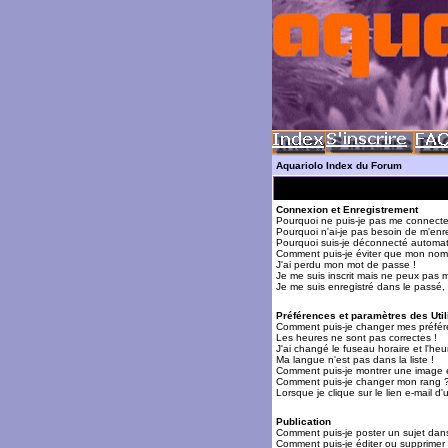
Aquariolo Index du Forum
Connexion et Enregistrement
Pourquoi ne puis-je pas me connecte
Pourquoi n'ai-je pas besoin de m'enre
Pourquoi suis-je déconnecté automa
Comment puis-je éviter que mon nom d'
J'ai perdu mon mot de passe !
Je me suis inscrit mais ne peux pas 
Je me suis enregistré dans le passé,
Préférences et paramètres des Util
Comment puis-je changer mes préfér
Les heures ne sont pas correctes !
J'ai changé le fuseau horaire et l'heur
Ma langue n'est pas dans la liste !
Comment puis-je montrer une image 
Comment puis-je changer mon rang 
Lorsque je clique sur le lien e-mail 
Publication
Comment puis-je poster un sujet dan
Comment puis-je éditer ou supprime