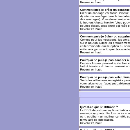
Revenir en haut
Comment puis-je créer un sondage
Créer un sondage est facile, lorsque 
Ajouter un sondage
dans le formulai
des sondages). Vous devez entrer un 
le bouton
Ajouter l'option
. Vous pouve
pourrez établir, cette limite est fixée 
Revenir en haut
Comment puis-je éditer ou supprim
Comme pour les messages, les sondag
sur le bouton 'Editer' du premier mes
éditer n'importe quelle option du son
éviter aux gens de truquer les sonda
Revenir en haut
Pourquoi ne puis-je pas accéder à
Certains forums peuvent limiter l'accè
l'administrateur du forum peuvent acc
Revenir en haut
Pourquoi ne puis-je pas voter dan
Seuls les utilisateurs enregistrés pe
voter, alors vous n'avez probablement
Revenir en haut
Qu'est-ce que le BBCode ?
Le BBCode est une implémentation spé
message en particulier lors de sa com
et >, et offrent un meilleur contrôle 
formulaire de publication.
Revenir en haut