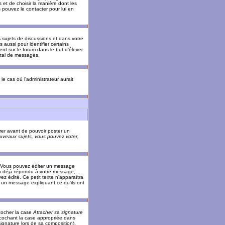
 et de choisir la manière dont les
s pouvez le contacter pour lui en
s sujets de discussions et dans votre
 aussi pour identifier certains
ent sur le forum dans le but d'élever
otal de messages.
le cas où l'administrateur aurait
trer avant de pouvoir poster un
veaux sujets, vous pouvez voter,
. Vous pouvez éditer un message
 déjà répondu à votre message,
z édité. Ce petit texte n'apparaîtra
r un message expliquant ce qu'ils ont
cocher la case
Attacher sa signature
 cochant la case appropriée dans
ignature lors de sa composition).