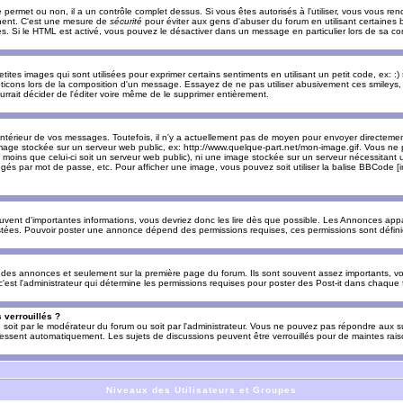
e permet ou non, il a un contrôle complet dessus. Si vous êtes autorisés à l'utiliser, vous vous 
nnent. C'est une mesure de
sécurité
pour éviter aux gens d'abuser du forum en utilisant certaines b
. Si le HTML est activé, vous pouvez le désactiver dans un message en particulier lors de sa co
es images qui sont utilisées pour exprimer certains sentiments en utilisant un petit code, ex: :) sig
ticons lors de la composition d'un message. Essayez de ne pas utiliser abusivement ces smileys, 
urrait décider de l'éditer voire même de le supprimer entièrement.
ntérieur de vos messages. Toutefois, il n'y a actuellement pas de moyen pour envoyer directeme
image stockée sur un serveur web public, ex: http://www.quelque-part.net/mon-image.gif. Vous ne 
 moins que celui-ci soit un serveur web public), ni une image stockée sur un serveur nécessitant un
égés par mot de passe, etc. Pour afficher une image, vous pouvez soit utiliser la balise BBCode [
uvent d'importantes informations, vous devriez donc les lire dès que possible. Les Annonces a
stées. Pouvoir poster une annonce dépend des permissions requises, ces permissions sont définies
des annonces et seulement sur la première page du forum. Ils sont souvent assez importants, vo
st l'administrateur qui détermine les permissions requises pour poster des Post-it dans chaque 
 verrouillés ?
s, soit par le modérateur du forum ou soit par l'administrateur. Vous ne pouvez pas répondre aux su
ssent automatiquement. Les sujets de discussions peuvent être verrouillés pour de maintes rais
Niveaux des Utilisateurs et Groupes