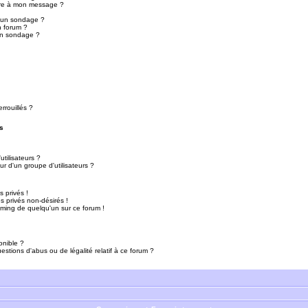
ure à mon message ?
r un sondage ?
n forum ?
un sondage ?
rrouillés ?
s
tilisateurs ?
r d'un groupe d'utilisateurs ?
 privés !
 privés non-désirés !
mming de quelqu'un sur ce forum !
onible ?
estions d'abus ou de légalité relatif à ce forum ?