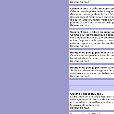
Revenir en haut
Comment puis-je créer un sondage
Créer un sondage est facile, lorsque 
Ajouter un sondage
dans le formulai
des sondages). Vous devez entrer un 
le bouton
Ajouter l'option
. Vous pouve
pourrez établir, cette limite est fixée 
Revenir en haut
Comment puis-je éditer ou supprim
Comme pour les messages, les sondag
sur le bouton 'Editer' du premier mes
éditer n'importe quelle option du son
éviter aux gens de truquer les sonda
Revenir en haut
Pourquoi ne puis-je pas accéder à
Certains forums peuvent limiter l'accè
l'administrateur du forum peuvent acc
Revenir en haut
Pourquoi ne puis-je pas voter dan
Seuls les utilisateurs enregistrés pe
voter, alors vous n'avez probablement
Revenir en haut
Qu'est-ce que le BBCode ?
Le BBCode est une implémentation spé
message en particulier lors de sa com
et >, et offrent un meilleur contrôle 
formulaire de publication.
Revenir en haut