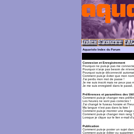
Aquariolo Index du Forum
Connexion et Enregistrement
Pourquoi ne puis-je pas me connecte
Pourquoi n'ai-je pas besoin de m'enre
Pourquoi suis-je déconnecté automa
Comment puis-je éviter que mon nom d'
J'ai perdu mon mot de passe !
Je me suis inscrit mais ne peux pas 
Je me suis enregistré dans le passé,
Préférences et paramètres des Util
Comment puis-je changer mes préfér
Les heures ne sont pas correctes !
J'ai changé le fuseau horaire et l'heur
Ma langue n'est pas dans la liste !
Comment puis-je montrer une image 
Comment puis-je changer mon rang 
Lorsque je clique sur le lien e-mail 
Publication
Comment puis-je poster un sujet dan
Comment puis-je éditer ou supprime