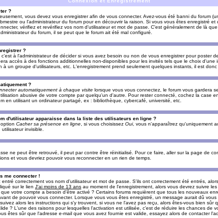
Connexion et Enregistrement
ter ?
ieusement, vous devez vous enregistrer afin de vous connecter. Avez-vous été banni du forum (un 
ebmestre ou l'administrateur du forum pour en découvrir la raison. Si vous vous êtes enregistré e
ecter, vérifiez et revérifiez vos nom d'utilisateur et mot de passe. C'est généralement de là que 
dministrateur du forum, il se peut que le forum ait été mal configuré.
registrer ?
c'est à l'administrateur de décider si vous avez besoin ou non de vous enregistrer pour poster d
era accès à des fonctions additionnelles non-disponibles pour les invités tels que le choix d'une
tion à un groupe d'utilisateurs, etc. L'enregistrement prend seulement quelques instants, il est do
matiquement ?
nnecter automatiquement à chaque visite
lorsque vous vous connectez, le forum vous gardera s
utilisation abusive de votre compte par quelqu'un d'autre. Pour rester connecté, cochez la case e
n utilisant un ordinateur partagé, ex : bibliothèque, cybercafé, université, etc.
d'utilisateur apparaisse dans la liste des utilisateurs en ligne ?
e option
Cacher sa présence en ligne
, si vous choisissez
Oui
, vous n'apparaîtrez qu'uniquement a
lisateur invisible.
e ne peut être retrouvé, il peut par contre être réinitialisé. Pour ce faire, aller sur la page de c
uctions et vous devriez pouvoir vous reconnecter en un rien de temps.
as me connecter !
ntré correctement vos nom d'utilisateur et mot de passe. S'ils ont correctement été entrés, alors i
iqué sur le lien
J'ai moins de 13 ans
au moment de l'enregistrement, alors vous devrez suivre les
re que votre compte a besoin d'être activé ? Certains forums requièrent que tous les nouveaux enre
 avant de pouvoir vous connecter. Lorsque vous vous êtes enregistré, un message aurait dû vous ap
uivez alors les instructions qui s'y trouvent, si vous ne l'avez pas reçu, alors êtes-vous bien sûr
lide ? L'une des raisons pour lesquelles l'activation est utilisée, c'est de réduire les chances de v
 êtes sûr que l'adresse e-mail que vous avez fournie est valide, essayez alors de contacter l'ad