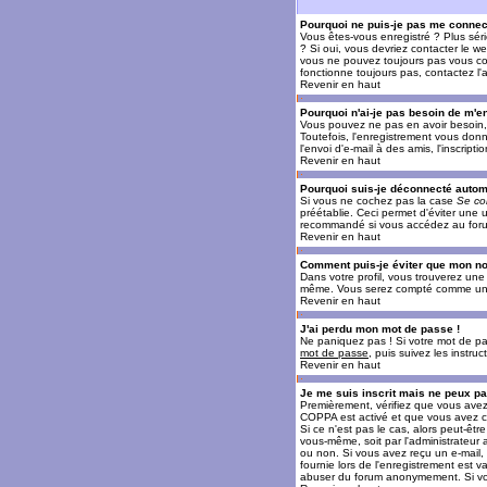
Pourquoi ne puis-je pas me connec
Vous êtes-vous enregistré ? Plus sér
? Si oui, vous devriez contacter le w
vous ne pouvez toujours pas vous conn
fonctionne toujours pas, contactez l'a
Revenir en haut
Pourquoi n'ai-je pas besoin de m'en
Vous pouvez ne pas en avoir besoin, 
Toutefois, l'enregistrement vous donn
l'envoi d'e-mail à des amis, l'inscrip
Revenir en haut
Pourquoi suis-je déconnecté auto
Si vous ne cochez pas la case
Se co
préétablie. Ceci permet d'éviter une 
recommandé si vous accédez au forum e
Revenir en haut
Comment puis-je éviter que mon nom 
Dans votre profil, vous trouverez un
même. Vous serez compté comme un uti
Revenir en haut
J'ai perdu mon mot de passe !
Ne paniquez pas ! Si votre mot de pass
mot de passe
, puis suivez les instr
Revenir en haut
Je me suis inscrit mais ne peux p
Premièrement, vérifiez que vous avez e
COPPA est activé et que vous avez cl
Si ce n'est pas le cas, alors peut-êt
vous-même, soit par l'administrateur
ou non. Si vous avez reçu un e-mail, s
fournie lors de l'enregistrement est va
abuser du forum anonymement. Si vous