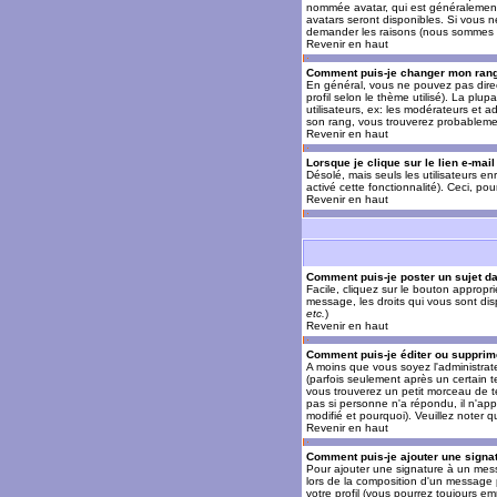
nommée avatar, qui est généralement u
avatars seront disponibles. Si vous n
demander les raisons (nous sommes s
Revenir en haut
Comment puis-je changer mon ran
En général, vous ne pouvez pas direct
profil selon le thème utilisé). La pl
utilisateurs, ex: les modérateurs et a
son rang, vous trouverez probableme
Revenir en haut
Lorsque je clique sur le lien e-mai
Désolé, mais seuls les utilisateurs en
activé cette fonctionnalité). Ceci, pou
Revenir en haut
Comment puis-je poster un sujet d
Facile, cliquez sur le bouton appropr
message, les droits qui vous sont disp
etc.
)
Revenir en haut
Comment puis-je éditer ou suppri
A moins que vous soyez l'administra
(parfois seulement après un certain t
vous trouverez un petit morceau de te
pas si personne n'a répondu, il n'app
modifié et pourquoi). Veuillez noter
Revenir en haut
Comment puis-je ajouter une sign
Pour ajouter une signature à un mess
lors de la composition d'un message 
votre profil (vous pourrez toujours e