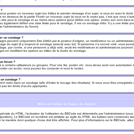
 ?
vous postez un nouveau sujet (ou éditez le premier message d'un sujet, si vous en avez le droit)
re en dessous de la partie
Poster un nouveau sujet
(si vous ne le voyez pas, c'est que vous n'av
titre pour le sondage et au moins deux options (pour définir une option, entrez son nom dans le
z également définir une date limite pour le sondage, 0 est un sondage infini. Il y a une limite p
par l'administrateur du forum).
er un sondage ?
es peuvent uniquement être édités par le posteur d'origine, un modérateur ou un administrateur
sage du sujet (il a toujours le sondage associé avec lui). Si personne n'a encore voté, vous pou
dage, par contre, si une personne a déjà voté, seuls les modérateurs et administrateurs pourront l
ges en modifiant les options au milieu de la durée du sondage.
 un forum ?
s à certains utilisateurs ou groupes. Pour voir, lire, poster, etc. vous devez avoir une autorisation
order cet accès, vous pouvez les contacter si vous le voulez.
s un sondage ?
uvent voter dans un sondage (afin d'éviter le trucage des résultats). Si vous vous êtes enregistré
 pas les droits d'accès appropriés.
Mise en forme et Types de Sujets
ciale du HTML, l'activation de l'utilisation du BBCode est déterminée par l'administrateur (vous
position). Le BBCode en lui-même est similaire au styile du HTML, les balises sont contenues dan
sur la manière dont quelque chose doit être affichée. Pour plus d'informations sur le BBCode, allez 