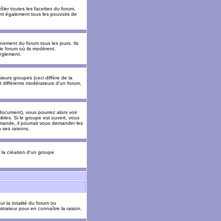
ler toutes les facettes du forum,
 ont également tous les pouvoirs de
ement du forum tous les jours. Ils
 le forum où ils modèrent.
èglement.
ieurs groupes (ceci diffère de la
t différents modérateurs d'un forum,
ocument), vous pourrez alors voir
sibles. Si le groupe est ouvert, vous
mande, il pourrait vous demander les
 ses raisons.
r la création d'un groupe
ur la totalité du forum ou
trateur pour en connaître la raison.