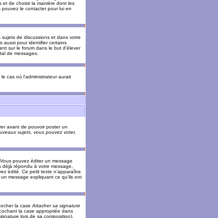
 et de choisir la manière dont les
s pouvez le contacter pour lui en
s sujets de discussions et dans votre
 aussi pour identifier certains
ent sur le forum dans le but d'élever
otal de messages.
le cas où l'administrateur aurait
trer avant de pouvoir poster un
veaux sujets, vous pouvez voter,
. Vous pouvez éditer un message
 déjà répondu à votre message,
z édité. Ce petit texte n'apparaîtra
r un message expliquant ce qu'ils ont
cocher la case
Attacher sa signature
 cochant la case appropriée dans
ignature lors de sa composition).