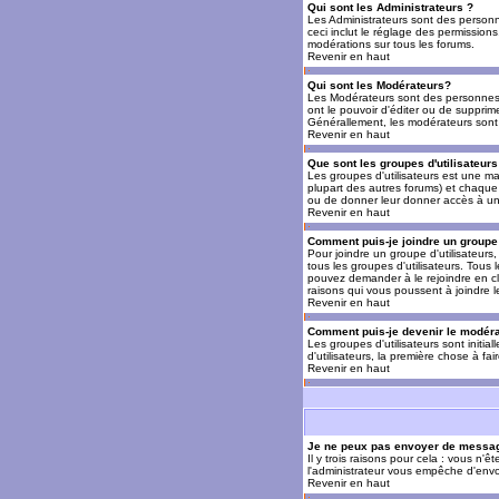
Qui sont les Administrateurs ?
Les Administrateurs sont des personn
ceci inclut le réglage des permissions
modérations sur tous les forums.
Revenir en haut
Qui sont les Modérateurs?
Les Modérateurs sont des personnes (
ont le pouvoir d'éditer ou de supprime
Générallement, les modérateurs sont 
Revenir en haut
Que sont les groupes d'utilisateurs
Les groupes d'utilisateurs est une man
plupart des autres forums) et chaque 
ou de donner leur donner accès à un 
Revenir en haut
Comment puis-je joindre un groupe 
Pour joindre un groupe d'utilisateurs, 
tous les groupes d'utilisateurs. Tous
pouvez demander à le rejoindre en cl
raisons qui vous poussent à joindre 
Revenir en haut
Comment puis-je devenir le modérat
Les groupes d'utilisateurs sont initia
d'utilisateurs, la première chose à fa
Revenir en haut
Je ne peux pas envoyer de messag
Il y trois raisons pour cela : vous n'
l'administrateur vous empêche d'envo
Revenir en haut