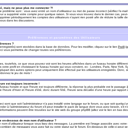
sé, mais ne peux plus me connecter ?!
e problème sont : vous avez entré un nom d'utilisateur ou mot de passe incorrect (vérifiez l'e-ma
teur a supprimé votre compte pour quelque raison. Si vous vous trouvez dans le dernier cas, peut-
supprimer périodiquement les comptes des utilisateurs n'ayant rien posté afin de réduire la taille
-vous dans les discussions.
Préférences et paramètres des Utilisateurs
érences ?
enregistrés) sont stockées dans la base de données. Pour les modifier, cliquez sur le lien
Profil
(g
Ceci vous permettra de changer toutes vos préférences.
s, toutefois, ce que vous pouvez voir sont les heures affichées dans un fuseau horaire différent d
votre profil en choisissant le fuseau horaire qui vous convient, ex : Londres, Paris, New York, Sy
lupart des autres options peut uniquement être effectué par les utilisateurs enregistrés. Donc, si 
rdonnez le jeu de mots !
eure est toujours incorrecte !
 fuseau horaire et que l'heure est toujours différente, la réponse la plus probable est le passage à
'heure d'hiver et l'heure d'été, donc durant l'été, l'heure sera décalée d'une heure par rapport à 
eci sont que soit l'administrateur n'a pas installé votre langage sur le forum, ou que soit quelqu'
r à l'administrateur du forum s'il peut installer le pack de langue dont vous avez besoin, s'il n'
'informations peuvent être trouvées sur le site web du groupe phpBB (allez voir le lien en bas de
 en-dessous de mon nom d'utilisateur ?
e nom d'utilisateur lorsque vous lisez des messages. La première est l'image associée avec votre
t combien de messages vous avez fait ou votre statut sur le forum. En-dessous de celle-ci peut s