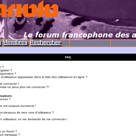
FAQ
r ?
gistrer ?
tiquement ?
utilisateur apparaisse dans la liste des utilisateurs en ligne ?
me connecter !
 mais ne peux plus me connecter ?!
isateurs
ences ?
e est toujours incorrecte !
en-dessous de mon nom d'utilisateur ?
?
d'un utilisateur, on me demande de me connecter !
s un forum ?
r un message ?