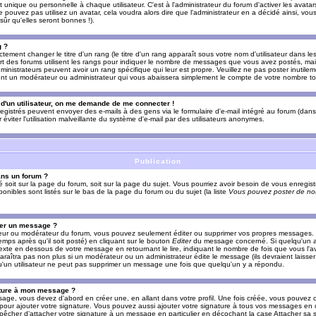
nique ou personnelle à chaque utilisateur. C'est à l'administrateur du forum d'activer les avatars
e pouvez pas utilisez un avatar, cela voudra alors dire que l'administrateur en a décidé ainsi, vou
ûr qu'elles seront bonnes !).
g ?
ement changer le titre d'un rang (le titre d'un rang apparaît sous votre nom d'utilisateur dans le
upart des forums utilisent les rangs pour indiquer le nombre de messages que vous avez postés, mais
dministrateurs peuvent avoir un rang spécifique qui leur est propre. Veuillez ne pas poster inutilem
nt un modérateur ou administrateur qui vous abaissera simplement le compte de votre nombre t
l d'un utilisateur, on me demande de me connecter !
registrés peuvent envoyer des e-mails à des gens via le formulaire d'e-mail intégré au forum (dans 
r éviter l'utilisation malveillante du système d'e-mail par des utilisateurs anonymes.
Publication
ans un forum ?
ié soit sur la page du forum, soit sur la page du sujet. Vous pourriez avoir besoin de vous enregis
onibles sont listés sur le bas de la page du forum ou du sujet (la liste
Vous pouvez poster de nou
mer un message ?
teur ou modérateur du forum, vous pouvez seulement éditer ou supprimer vos propres messages
emps après qu'il soit posté) en cliquant sur le bouton
Editer
du message concerné. Si quelqu'un a
xte en dessous de votre message en retournant le lire, indiquant le nombre de fois que vous l'ave
araîtra pas non plus si un modérateur ou un administrateur édite le message (ils devraient laisse
 qu'un utilisateur ne peut pas supprimer un message une fois que quelqu'un y a répondu.
ature à mon message ?
age, vous devez d'abord en créer une, en allant dans votre profil. Une fois créée, vous pouvez 
pour ajouter votre signature. Vous pouvez aussi ajouter votre signature à tous vos messages en
mpêcher d'attacher votre signature à un message en particulier en décochant la case Attacher sa s