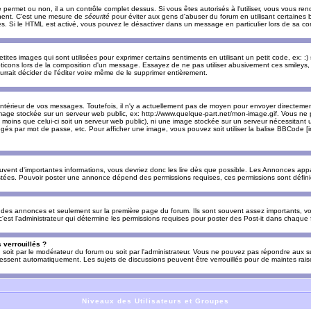
e permet ou non, il a un contrôle complet dessus. Si vous êtes autorisés à l'utiliser, vous vous 
nnent. C'est une mesure de
sécurité
pour éviter aux gens d'abuser du forum en utilisant certaines b
. Si le HTML est activé, vous pouvez le désactiver dans un message en particulier lors de sa co
es images qui sont utilisées pour exprimer certains sentiments en utilisant un petit code, ex: :) sig
ticons lors de la composition d'un message. Essayez de ne pas utiliser abusivement ces smileys, 
urrait décider de l'éditer voire même de le supprimer entièrement.
ntérieur de vos messages. Toutefois, il n'y a actuellement pas de moyen pour envoyer directeme
image stockée sur un serveur web public, ex: http://www.quelque-part.net/mon-image.gif. Vous ne 
 moins que celui-ci soit un serveur web public), ni une image stockée sur un serveur nécessitant un
égés par mot de passe, etc. Pour afficher une image, vous pouvez soit utiliser la balise BBCode [
uvent d'importantes informations, vous devriez donc les lire dès que possible. Les Annonces a
stées. Pouvoir poster une annonce dépend des permissions requises, ces permissions sont définies
des annonces et seulement sur la première page du forum. Ils sont souvent assez importants, vo
st l'administrateur qui détermine les permissions requises pour poster des Post-it dans chaque 
 verrouillés ?
s, soit par le modérateur du forum ou soit par l'administrateur. Vous ne pouvez pas répondre aux su
ssent automatiquement. Les sujets de discussions peuvent être verrouillés pour de maintes rais
Niveaux des Utilisateurs et Groupes