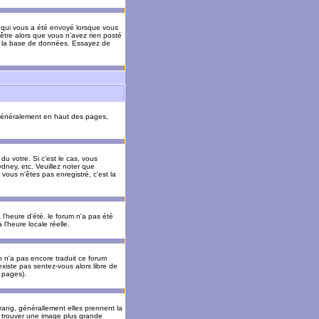
il qui vous a été envoyé lorsque vous
être alors que vous n'avez rien posté
 de la base de données. Essayez de
énéralement en haut des pages,
u votre. Si c'est le cas, vous
dney, etc. Veuillez noter que
vous n'êtes pas enregistré, c'est la
 l'heure d'été. le forum n'a pas été
l'heure locale réelle.
un n'a pas encore traduit ce forum
existe pas sentez-vous alors libre de
s pages).
 rang, générallement elles prennent la
e trouver une image plus grande