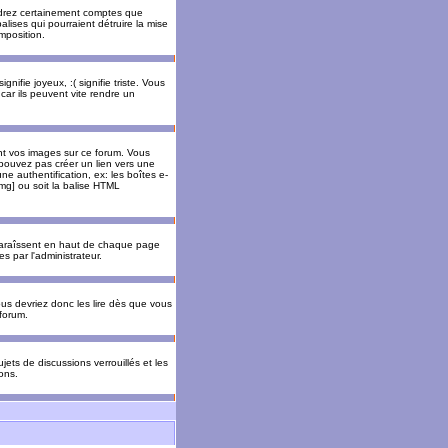
rendrez certainement comptes que
alises qui pourraient détruire la mise
mposition.
nifie joyeux, :( signifie triste. Vous
car ils peuvent vite rendre un
nt vos images sur ce forum. Vous
pouvez pas créer un lien vers une
e authentification, ex: les boîtes e-
img] ou soit la balise HTML
pparaîssent en haut de chaque page
 par l'administrateur.
us devriez donc les lire dès que vous
forum.
jets de discussions verrouillés et les
ons.