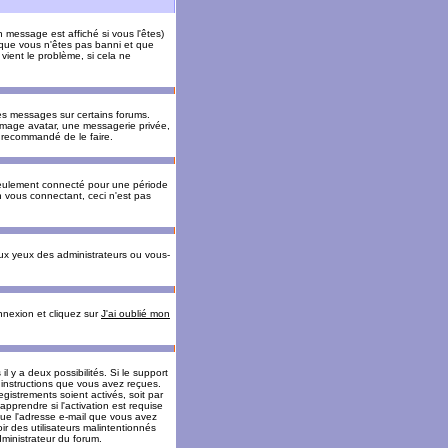
message est affiché si vous l'êtes)
t que vous n'êtes pas banni et que
vient le problème, si cela ne
es messages sur certains forums.
 image avatar, une messagerie privée,
nc recommandé de le faire.
eulement connecté pour une période
n vous connectant, ceci n'est pas
ux yeux des administrateurs ou vous-
onnexion et cliquez sur
J'ai oublié mon
l y a deux possibilités. Si le support
 instructions que vous avez reçues.
gistrements soient activés, soit par
prendre si l'activation est requise
 que l'adresse e-mail que vous avez
oir des utilisateurs malintentionnés
ministrateur du forum.