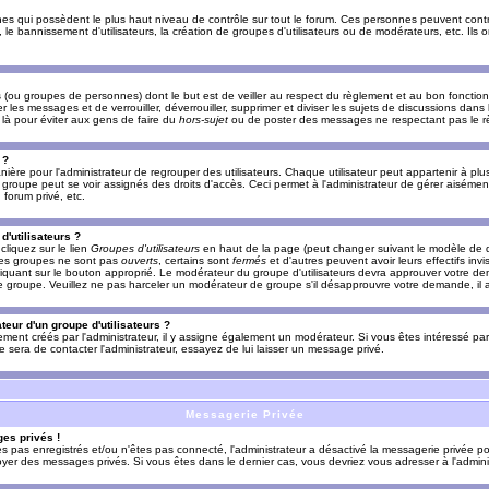
es qui possèdent le plus haut niveau de contrôle sur tout le forum. Ces personnes peuvent contrô
, le bannissement d'utilisateurs, la création de groupes d'utilisateurs ou de modérateurs, etc. Ils
ou groupes de personnes) dont le but est de veiller au respect du règlement et au bon fonctionn
r les messages et de verrouiller, déverrouiller, supprimer et diviser les sujets de discussions dans
là pour éviter aux gens de faire du
hors-sujet
ou de poster des messages ne respectant pas le r
 ?
ière pour l'administrateur de regrouper des utilisateurs. Chaque utilisateur peut appartenir à plus
groupe peut se voir assignés des droits d'accès. Ceci permet à l'administrateur de gérer aisémen
forum privé, etc.
d'utilisateurs ?
cliquez sur le lien
Groupes d'utilisateurs
en haut de la page (peut changer suivant le modèle de d
 les groupes ne sont pas
ouverts
, certains sont
fermés
et d'autres peuvent avoir leurs effectifs invi
iquant sur le bouton approprié. Le modérateur du groupe d'utilisateurs devra approuver votre de
le groupe. Veuillez ne pas harceler un modérateur de groupe s'il désapprouvre votre demande, il a
eur d'un groupe d'utilisateurs ?
llement créés par l'administrateur, il y assigne également un modérateur. Si vous êtes intéressé pa
ire sera de contacter l'administrateur, essayez de lui laisser un message privé.
Messagerie Privée
es privés !
êtes pas enregistrés et/ou n'êtes pas connecté, l'administrateur a désactivé la messagerie privée po
yer des messages privés. Si vous êtes dans le dernier cas, vous devriez vous adresser à l'adminis