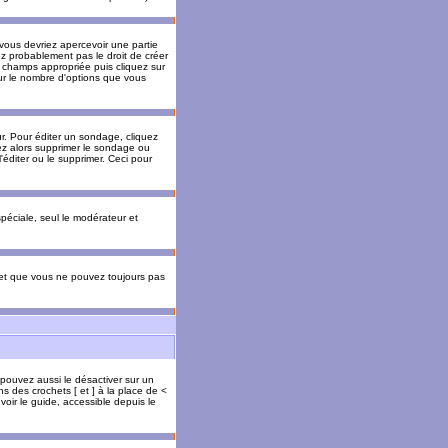
 vous devriez apercevoir une partie
ez probablement pas le droit de créer
 champs appropriée puis cliquez sur
our le nombre d'options que vous
. Pour éditer un sondage, cliquez
vez alors supprimer le sondage ou
'éditer ou le supprimer. Ceci pour
 spéciale, seul le modérateur et
s et que vous ne pouvez toujours pas
 pouvez aussi le désactiver sur un
s des crochets [ et ] à la place de <
voir le guide, accessible depuis le