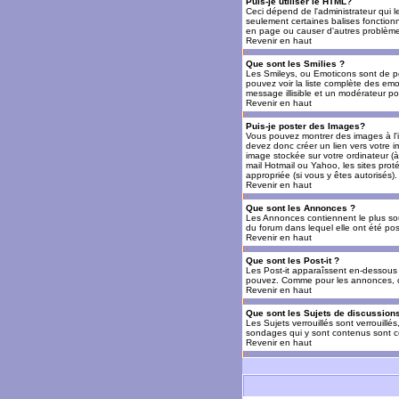
Puis-je utiliser le HTML?
Ceci dépend de l'administrateur qui l
seulement certaines balises fonctio
en page ou causer d'autres problèmes
Revenir en haut
Que sont les Smilies ?
Les Smileys, ou Emoticons sont de petit
pouvez voir la liste complète des emo
message illisible et un modérateur po
Revenir en haut
Puis-je poster des Images?
Vous pouvez montrer des images à l'i
devez donc créer un lien vers votre 
image stockée sur votre ordinateur (à
mail Hotmail ou Yahoo, les sites prot
appropriée (si vous y êtes autorisés).
Revenir en haut
Que sont les Annonces ?
Les Annonces contiennent le plus so
du forum dans lequel elle ont été po
Revenir en haut
Que sont les Post-it ?
Les Post-it apparaîssent en-dessous 
pouvez. Comme pour les annonces, c'e
Revenir en haut
Que sont les Sujets de discussions
Les Sujets verrouillés sont verrouillé
sondages qui y sont contenus sont ce
Revenir en haut