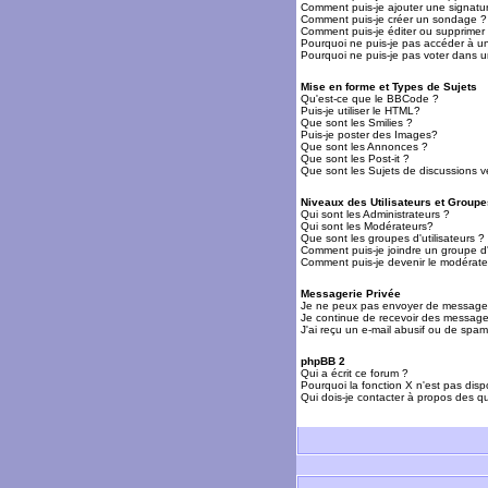
Comment puis-je ajouter une signat
Comment puis-je créer un sondage ?
Comment puis-je éditer ou supprime
Pourquoi ne puis-je pas accéder à u
Pourquoi ne puis-je pas voter dans 
Mise en forme et Types de Sujets
Qu'est-ce que le BBCode ?
Puis-je utiliser le HTML?
Que sont les Smilies ?
Puis-je poster des Images?
Que sont les Annonces ?
Que sont les Post-it ?
Que sont les Sujets de discussions ve
Niveaux des Utilisateurs et Groupe
Qui sont les Administrateurs ?
Qui sont les Modérateurs?
Que sont les groupes d'utilisateurs ?
Comment puis-je joindre un groupe d'u
Comment puis-je devenir le modérateu
Messagerie Privée
Je ne peux pas envoyer de messages
Je continue de recevoir des messages
J'ai reçu un e-mail abusif ou de spa
phpBB 2
Qui a écrit ce forum ?
Pourquoi la fonction X n'est pas disp
Qui dois-je contacter à propos des qu