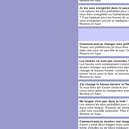
Revenir en haut
Je me suis enregistré dans le pas
Les raisons les plus probables pour c
vous êtes enregistré) ou l'administra
? Il est habituel pour les forums de 
vous enregistrer encore et impliquez
Revenir en haut
Comment puis-je changer mes préf
Toutes vos préférences (si vous êtes 
mais cela peut ne pas être le cas). 
Revenir en haut
Les heures ne sont pas correctes !
Les heures sont certainement correcte
devriez changer vos préférences dans 
changer le fuseau horaire, comme la p
bonne heure pour le faire, si vous pa
Revenir en haut
J'ai changé le fuseau horaire et l'h
Si vous êtes sûr d'avoir choisi le bon
conçu pour gérer le changement entre l
Revenir en haut
Ma langue n'est pas dans la liste !
Les raisons les plus probables pour c
dans votre langue. Essayez de demande
créer une nouvelle traduction. Plus d
Revenir en haut
Comment puis-je montrer une image
Il peut y avoir deux images sous votr
forme d'étoiles ou de blocs indiquan