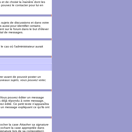
 et de choisir la manière dont les
s pouvez le contacter pour lui en
s sujets de discussions et dans votre
 aussi pour identifier certains
ent sur le forum dans le but d'élever
otal de messages.
le cas où l'administrateur aurait
trer avant de pouvoir poster un
veaux sujets, vous pouvez voter,
. Vous pouvez éditer un message
 déjà répondu à votre message,
z édité. Ce petit texte n'apparaîtra
r un message expliquant ce qu'ils ont
cocher la case
Attacher sa signature
 cochant la case appropriée dans
ignature lors de sa composition).