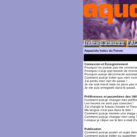
Aquariolo Index du Forum
Connexion et Enregistrement
Pourquoi ne puis-je pas me connecte
Pourquoi n'ai-je pas besoin de m'enre
Pourquoi suis-je déconnecté automa
Comment puis-je éviter que mon nom d'
J'ai perdu mon mot de passe !
Je me suis inscrit mais ne peux pas 
Je me suis enregistré dans le passé,
Préférences et paramètres des Util
Comment puis-je changer mes préfér
Les heures ne sont pas correctes !
J'ai changé le fuseau horaire et l'heur
Ma langue n'est pas dans la liste !
Comment puis-je montrer une image 
Comment puis-je changer mon rang 
Lorsque je clique sur le lien e-mail 
Publication
Comment puis-je poster un sujet dan
Comment puis-je éditer ou supprime