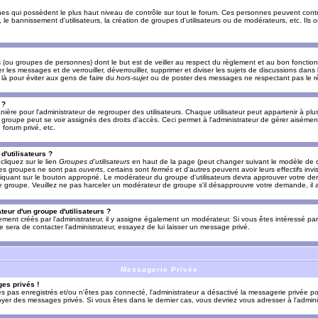
es qui possèdent le plus haut niveau de contrôle sur tout le forum. Ces personnes peuvent contrô
, le bannissement d'utilisateurs, la création de groupes d'utilisateurs ou de modérateurs, etc. Ils
ou groupes de personnes) dont le but est de veiller au respect du règlement et au bon fonctionn
r les messages et de verrouiller, déverrouiller, supprimer et diviser les sujets de discussions dans
là pour éviter aux gens de faire du
hors-sujet
ou de poster des messages ne respectant pas le r
 ?
ière pour l'administrateur de regrouper des utilisateurs. Chaque utilisateur peut appartenir à plus
groupe peut se voir assignés des droits d'accès. Ceci permet à l'administrateur de gérer aisémen
forum privé, etc.
d'utilisateurs ?
cliquez sur le lien
Groupes d'utilisateurs
en haut de la page (peut changer suivant le modèle de d
 les groupes ne sont pas
ouverts
, certains sont
fermés
et d'autres peuvent avoir leurs effectifs invi
iquant sur le bouton approprié. Le modérateur du groupe d'utilisateurs devra approuver votre de
le groupe. Veuillez ne pas harceler un modérateur de groupe s'il désapprouvre votre demande, il a
eur d'un groupe d'utilisateurs ?
llement créés par l'administrateur, il y assigne également un modérateur. Si vous êtes intéressé pa
ire sera de contacter l'administrateur, essayez de lui laisser un message privé.
Messagerie Privée
es privés !
êtes pas enregistrés et/ou n'êtes pas connecté, l'administrateur a désactivé la messagerie privée po
yer des messages privés. Si vous êtes dans le dernier cas, vous devriez vous adresser à l'adminis