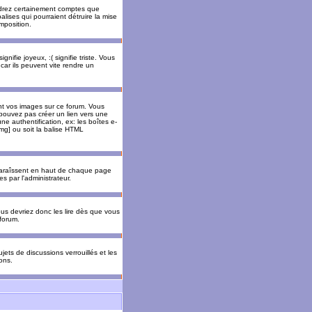
rendrez certainement comptes que
alises qui pourraient détruire la mise
mposition.
nifie joyeux, :( signifie triste. Vous
car ils peuvent vite rendre un
nt vos images sur ce forum. Vous
pouvez pas créer un lien vers une
e authentification, ex: les boîtes e-
img] ou soit la balise HTML
pparaîssent en haut de chaque page
 par l'administrateur.
us devriez donc les lire dès que vous
forum.
jets de discussions verrouillés et les
ons.