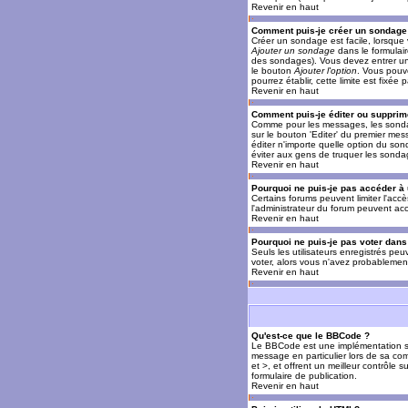
Revenir en haut
Comment puis-je créer un sondage
Créer un sondage est facile, lorsque 
Ajouter un sondage
dans le formulai
des sondages). Vous devez entrer un 
le bouton
Ajouter l'option
. Vous pouve
pourrez établir, cette limite est fixée 
Revenir en haut
Comment puis-je éditer ou supprim
Comme pour les messages, les sondag
sur le bouton 'Editer' du premier mes
éditer n'importe quelle option du son
éviter aux gens de truquer les sonda
Revenir en haut
Pourquoi ne puis-je pas accéder à
Certains forums peuvent limiter l'accè
l'administrateur du forum peuvent acc
Revenir en haut
Pourquoi ne puis-je pas voter dan
Seuls les utilisateurs enregistrés pe
voter, alors vous n'avez probablement
Revenir en haut
Qu'est-ce que le BBCode ?
Le BBCode est une implémentation spé
message en particulier lors de sa com
et >, et offrent un meilleur contrôle 
formulaire de publication.
Revenir en haut