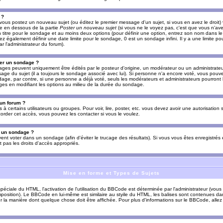
 ?
vous postez un nouveau sujet (ou éditez le premier message d'un sujet, si vous en avez le droit)
re en dessous de la partie
Poster un nouveau sujet
(si vous ne le voyez pas, c'est que vous n'av
titre pour le sondage et au moins deux options (pour définir une option, entrez son nom dans le
z également définir une date limite pour le sondage, 0 est un sondage infini. Il y a une limite p
par l'administrateur du forum).
er un sondage ?
es peuvent uniquement être édités par le posteur d'origine, un modérateur ou un administrateur
sage du sujet (il a toujours le sondage associé avec lui). Si personne n'a encore voté, vous pou
dage, par contre, si une personne a déjà voté, seuls les modérateurs et administrateurs pourront l
ges en modifiant les options au milieu de la durée du sondage.
 un forum ?
s à certains utilisateurs ou groupes. Pour voir, lire, poster, etc. vous devez avoir une autorisation
order cet accès, vous pouvez les contacter si vous le voulez.
s un sondage ?
uvent voter dans un sondage (afin d'éviter le trucage des résultats). Si vous vous êtes enregistré
 pas les droits d'accès appropriés.
Mise en forme et Types de Sujets
ciale du HTML, l'activation de l'utilisation du BBCode est déterminée par l'administrateur (vous
position). Le BBCode en lui-même est similaire au styile du HTML, les balises sont contenues dan
sur la manière dont quelque chose doit être affichée. Pour plus d'informations sur le BBCode, allez 