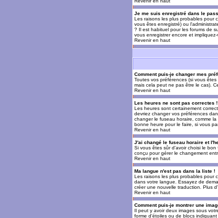
Revenir en haut
Je me suis enregistré dans le pas
Les raisons les plus probables pour c
vous êtes enregistré) ou l'administra
? Il est habituel pour les forums de 
vous enregistrer encore et impliquez
Revenir en haut
Comment puis-je changer mes préf
Toutes vos préférences (si vous êtes 
mais cela peut ne pas être le cas). 
Revenir en haut
Les heures ne sont pas correctes !
Les heures sont certainement correcte
devriez changer vos préférences dans 
changer le fuseau horaire, comme la p
bonne heure pour le faire, si vous pa
Revenir en haut
J'ai changé le fuseau horaire et l'h
Si vous êtes sûr d'avoir choisi le bon
conçu pour gérer le changement entre l
Revenir en haut
Ma langue n'est pas dans la liste !
Les raisons les plus probables pour c
dans votre langue. Essayez de demande
créer une nouvelle traduction. Plus d
Revenir en haut
Comment puis-je montrer une image
Il peut y avoir deux images sous votr
forme d'étoiles ou de blocs indiquan