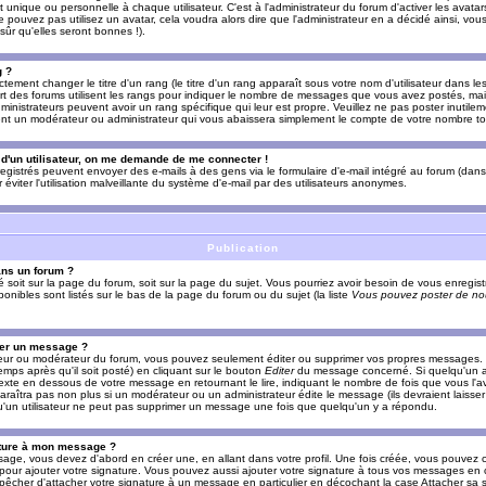
nique ou personnelle à chaque utilisateur. C'est à l'administrateur du forum d'activer les avatars
e pouvez pas utilisez un avatar, cela voudra alors dire que l'administrateur en a décidé ainsi, vou
ûr qu'elles seront bonnes !).
g ?
ement changer le titre d'un rang (le titre d'un rang apparaît sous votre nom d'utilisateur dans le
upart des forums utilisent les rangs pour indiquer le nombre de messages que vous avez postés, mais
dministrateurs peuvent avoir un rang spécifique qui leur est propre. Veuillez ne pas poster inutilem
nt un modérateur ou administrateur qui vous abaissera simplement le compte de votre nombre t
l d'un utilisateur, on me demande de me connecter !
registrés peuvent envoyer des e-mails à des gens via le formulaire d'e-mail intégré au forum (dans 
r éviter l'utilisation malveillante du système d'e-mail par des utilisateurs anonymes.
Publication
ans un forum ?
ié soit sur la page du forum, soit sur la page du sujet. Vous pourriez avoir besoin de vous enregis
onibles sont listés sur le bas de la page du forum ou du sujet (la liste
Vous pouvez poster de nou
mer un message ?
teur ou modérateur du forum, vous pouvez seulement éditer ou supprimer vos propres messages
emps après qu'il soit posté) en cliquant sur le bouton
Editer
du message concerné. Si quelqu'un a
xte en dessous de votre message en retournant le lire, indiquant le nombre de fois que vous l'ave
araîtra pas non plus si un modérateur ou un administrateur édite le message (ils devraient laisse
 qu'un utilisateur ne peut pas supprimer un message une fois que quelqu'un y a répondu.
ature à mon message ?
age, vous devez d'abord en créer une, en allant dans votre profil. Une fois créée, vous pouvez 
pour ajouter votre signature. Vous pouvez aussi ajouter votre signature à tous vos messages en
mpêcher d'attacher votre signature à un message en particulier en décochant la case Attacher sa s