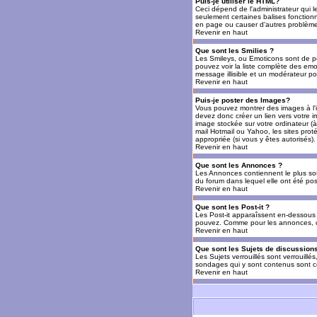
Puis-je utiliser le HTML?
Ceci dépend de l'administrateur qui l
seulement certaines balises fonctio
en page ou causer d'autres problèmes
Revenir en haut
Que sont les Smilies ?
Les Smileys, ou Emoticons sont de petit
pouvez voir la liste complète des emo
message illisible et un modérateur po
Revenir en haut
Puis-je poster des Images?
Vous pouvez montrer des images à l'i
devez donc créer un lien vers votre 
image stockée sur votre ordinateur (à
mail Hotmail ou Yahoo, les sites prot
appropriée (si vous y êtes autorisés).
Revenir en haut
Que sont les Annonces ?
Les Annonces contiennent le plus so
du forum dans lequel elle ont été po
Revenir en haut
Que sont les Post-it ?
Les Post-it apparaîssent en-dessous 
pouvez. Comme pour les annonces, c'e
Revenir en haut
Que sont les Sujets de discussions
Les Sujets verrouillés sont verrouillé
sondages qui y sont contenus sont ce
Revenir en haut