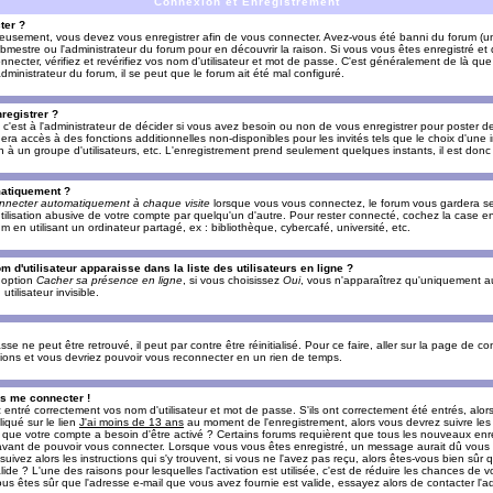
Connexion et Enregistrement
ter ?
ieusement, vous devez vous enregistrer afin de vous connecter. Avez-vous été banni du forum (un 
ebmestre ou l'administrateur du forum pour en découvrir la raison. Si vous vous êtes enregistré e
ecter, vérifiez et revérifiez vos nom d'utilisateur et mot de passe. C'est généralement de là que 
dministrateur du forum, il se peut que le forum ait été mal configuré.
registrer ?
c'est à l'administrateur de décider si vous avez besoin ou non de vous enregistrer pour poster d
era accès à des fonctions additionnelles non-disponibles pour les invités tels que le choix d'une
tion à un groupe d'utilisateurs, etc. L'enregistrement prend seulement quelques instants, il est do
matiquement ?
nnecter automatiquement à chaque visite
lorsque vous vous connectez, le forum vous gardera s
utilisation abusive de votre compte par quelqu'un d'autre. Pour rester connecté, cochez la case e
n utilisant un ordinateur partagé, ex : bibliothèque, cybercafé, université, etc.
d'utilisateur apparaisse dans la liste des utilisateurs en ligne ?
e option
Cacher sa présence en ligne
, si vous choisissez
Oui
, vous n'apparaîtrez qu'uniquement a
lisateur invisible.
e ne peut être retrouvé, il peut par contre être réinitialisé. Pour ce faire, aller sur la page de c
uctions et vous devriez pouvoir vous reconnecter en un rien de temps.
as me connecter !
ntré correctement vos nom d'utilisateur et mot de passe. S'ils ont correctement été entrés, alors i
iqué sur le lien
J'ai moins de 13 ans
au moment de l'enregistrement, alors vous devrez suivre les
re que votre compte a besoin d'être activé ? Certains forums requièrent que tous les nouveaux enre
 avant de pouvoir vous connecter. Lorsque vous vous êtes enregistré, un message aurait dû vous ap
uivez alors les instructions qui s'y trouvent, si vous ne l'avez pas reçu, alors êtes-vous bien sûr
lide ? L'une des raisons pour lesquelles l'activation est utilisée, c'est de réduire les chances de v
 êtes sûr que l'adresse e-mail que vous avez fournie est valide, essayez alors de contacter l'ad