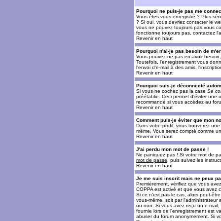
Pourquoi ne puis-je pas me connec
Vous êtes-vous enregistré ? Plus sér
? Si oui, vous devriez contacter le w
vous ne pouvez toujours pas vous conn
fonctionne toujours pas, contactez l'a
Revenir en haut
Pourquoi n'ai-je pas besoin de m'en
Vous pouvez ne pas en avoir besoin, 
Toutefois, l'enregistrement vous donn
l'envoi d'e-mail à des amis, l'inscrip
Revenir en haut
Pourquoi suis-je déconnecté auto
Si vous ne cochez pas la case
Se co
préétablie. Ceci permet d'éviter une 
recommandé si vous accédez au forum e
Revenir en haut
Comment puis-je éviter que mon nom 
Dans votre profil, vous trouverez un
même. Vous serez compté comme un uti
Revenir en haut
J'ai perdu mon mot de passe !
Ne paniquez pas ! Si votre mot de pass
mot de passe
, puis suivez les instr
Revenir en haut
Je me suis inscrit mais ne peux p
Premièrement, vérifiez que vous avez e
COPPA est activé et que vous avez cl
Si ce n'est pas le cas, alors peut-êt
vous-même, soit par l'administrateur
ou non. Si vous avez reçu un e-mail, s
fournie lors de l'enregistrement est va
abuser du forum anonymement. Si vous