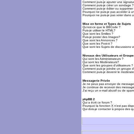
Comment puis-je ajouter une signat
Comment puis-je créer un sondage ?
Comment puis-je éditer ou supprime
Pourquoi ne puis-je pas accéder à u
Pourquoi ne puis-je pas voter dans 
Mise en forme et Types de Sujets
Qu'est-ce que le BBCode ?
Puis-je utiliser le HTML?
Que sont les Smilies ?
Puis-je poster des Images?
Que sont les Annonces ?
Que sont les Post-it ?
Que sont les Sujets de discussions ve
Niveaux des Utilisateurs et Groupe
Qui sont les Administrateurs ?
Qui sont les Modérateurs?
Que sont les groupes d'utilisateurs ?
Comment puis-je joindre un groupe d'u
Comment puis-je devenir le modérateu
Messagerie Privée
Je ne peux pas envoyer de messages
Je continue de recevoir des messages
J'ai reçu un e-mail abusif ou de spa
phpBB 2
Qui a écrit ce forum ?
Pourquoi la fonction X n'est pas disp
Qui dois-je contacter à propos des qu