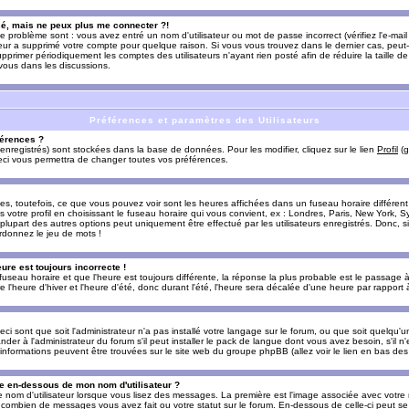
sé, mais ne peux plus me connecter ?!
e problème sont : vous avez entré un nom d'utilisateur ou mot de passe incorrect (vérifiez l'e-ma
teur a supprimé votre compte pour quelque raison. Si vous vous trouvez dans le dernier cas, peut-
supprimer périodiquement les comptes des utilisateurs n'ayant rien posté afin de réduire la taille
-vous dans les discussions.
Préférences et paramètres des Utilisateurs
érences ?
enregistrés) sont stockées dans la base de données. Pour les modifier, cliquez sur le lien
Profil
(g
Ceci vous permettra de changer toutes vos préférences.
s, toutefois, ce que vous pouvez voir sont les heures affichées dans un fuseau horaire différent d
votre profil en choisissant le fuseau horaire qui vous convient, ex : Londres, Paris, New York, Sy
lupart des autres options peut uniquement être effectué par les utilisateurs enregistrés. Donc, si 
rdonnez le jeu de mots !
eure est toujours incorrecte !
 fuseau horaire et que l'heure est toujours différente, la réponse la plus probable est le passage à
'heure d'hiver et l'heure d'été, donc durant l'été, l'heure sera décalée d'une heure par rapport à 
eci sont que soit l'administrateur n'a pas installé votre langage sur le forum, ou que soit quelqu'
r à l'administrateur du forum s'il peut installer le pack de langue dont vous avez besoin, s'il n'
'informations peuvent être trouvées sur le site web du groupe phpBB (allez voir le lien en bas de
 en-dessous de mon nom d'utilisateur ?
e nom d'utilisateur lorsque vous lisez des messages. La première est l'image associée avec votre
t combien de messages vous avez fait ou votre statut sur le forum. En-dessous de celle-ci peut s