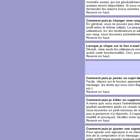
nommée avatar, qui est généralement u
avatars seront disponibles. Si vous n
demander les raisons (nous sommes s
Revenir en haut
Comment puis-je changer mon ran
En général, vous ne pouvez pas direct
profil selon le thème utilisé). La pl
utilisateurs, ex: les modérateurs et a
son rang, vous trouverez probableme
Revenir en haut
Lorsque je clique sur le lien e-mai
Désolé, mais seuls les utilisateurs en
activé cette fonctionnalité). Ceci, pou
Revenir en haut
Comment puis-je poster un sujet d
Facile, cliquez sur le bouton appropr
message, les droits qui vous sont disp
etc.
)
Revenir en haut
Comment puis-je éditer ou suppri
A moins que vous soyez l'administra
(parfois seulement après un certain t
vous trouverez un petit morceau de te
pas si personne n'a répondu, il n'app
modifié et pourquoi). Veuillez noter
Revenir en haut
Comment puis-je ajouter une sign
Pour ajouter une signature à un mess
lors de la composition d'un message 
votre profil (vous pourrez toujours e