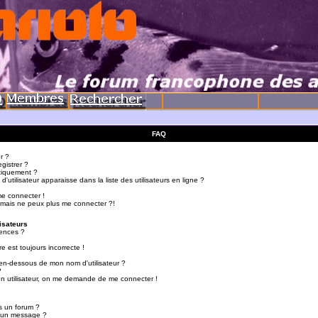
FAQ
r ?
gistrer ?
tiquement ?
utilisateur apparaisse dans la liste des utilisateurs en ligne ?
me connecter !
 mais ne peux plus me connecter ?!
isateurs
ences ?
e est toujours incorrecte !
en-dessous de mon nom d'utilisateur ?
?
d'un utilisateur, on me demande de me connecter !
s un forum ?
r un message ?