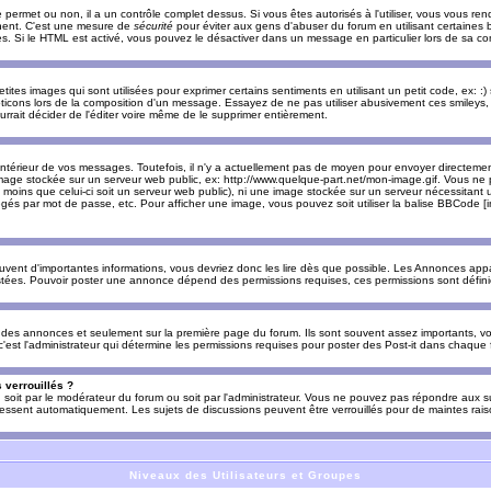
e permet ou non, il a un contrôle complet dessus. Si vous êtes autorisés à l'utiliser, vous vous 
nnent. C'est une mesure de
sécurité
pour éviter aux gens d'abuser du forum en utilisant certaines b
. Si le HTML est activé, vous pouvez le désactiver dans un message en particulier lors de sa co
es images qui sont utilisées pour exprimer certains sentiments en utilisant un petit code, ex: :) sig
ticons lors de la composition d'un message. Essayez de ne pas utiliser abusivement ces smileys, 
urrait décider de l'éditer voire même de le supprimer entièrement.
ntérieur de vos messages. Toutefois, il n'y a actuellement pas de moyen pour envoyer directeme
image stockée sur un serveur web public, ex: http://www.quelque-part.net/mon-image.gif. Vous ne 
 moins que celui-ci soit un serveur web public), ni une image stockée sur un serveur nécessitant un
égés par mot de passe, etc. Pour afficher une image, vous pouvez soit utiliser la balise BBCode [
uvent d'importantes informations, vous devriez donc les lire dès que possible. Les Annonces a
stées. Pouvoir poster une annonce dépend des permissions requises, ces permissions sont définies
des annonces et seulement sur la première page du forum. Ils sont souvent assez importants, vo
st l'administrateur qui détermine les permissions requises pour poster des Post-it dans chaque 
 verrouillés ?
s, soit par le modérateur du forum ou soit par l'administrateur. Vous ne pouvez pas répondre aux su
ssent automatiquement. Les sujets de discussions peuvent être verrouillés pour de maintes rais
Niveaux des Utilisateurs et Groupes