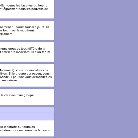
ler toutes les facettes du forum,
 ont également tous les pouvoirs de
ement du forum tous les jours. Ils
 le forum où ils modèrent.
èglement.
ieurs groupes (ceci diffère de la
t différents modérateurs d'un forum,
ocument), vous pourrez alors voir
sibles. Si le groupe est ouvert, vous
mande, il pourrait vous demander les
 ses raisons.
r la création d'un groupe
ur la totalité du forum ou
trateur pour en connaître la raison.