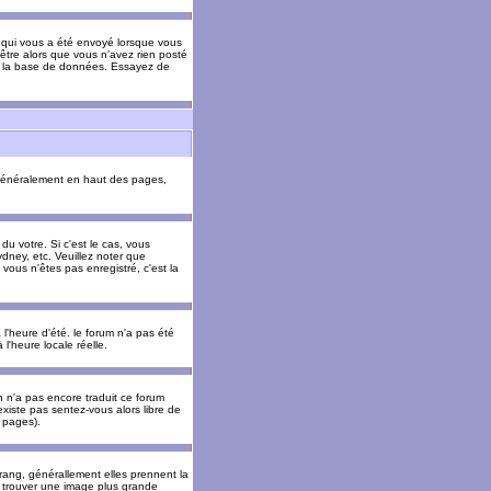
il qui vous a été envoyé lorsque vous
être alors que vous n'avez rien posté
 de la base de données. Essayez de
énéralement en haut des pages,
u votre. Si c'est le cas, vous
dney, etc. Veuillez noter que
vous n'êtes pas enregistré, c'est la
 l'heure d'été. le forum n'a pas été
l'heure locale réelle.
un n'a pas encore traduit ce forum
existe pas sentez-vous alors libre de
s pages).
 rang, générallement elles prennent la
e trouver une image plus grande