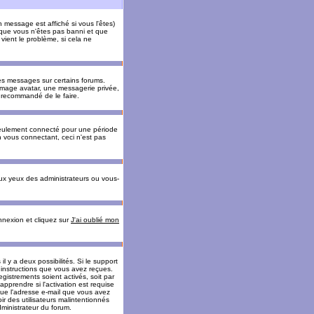
message est affiché si vous l'êtes)
t que vous n'êtes pas banni et que
vient le problème, si cela ne
es messages sur certains forums.
 image avatar, une messagerie privée,
nc recommandé de le faire.
eulement connecté pour une période
n vous connectant, ceci n'est pas
ux yeux des administrateurs ou vous-
onnexion et cliquez sur
J'ai oublié mon
l y a deux possibilités. Si le support
 instructions que vous avez reçues.
gistrements soient activés, soit par
prendre si l'activation est requise
 que l'adresse e-mail que vous avez
oir des utilisateurs malintentionnés
ministrateur du forum.