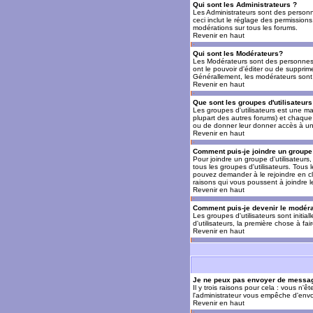
Qui sont les Administrateurs ?
Les Administrateurs sont des personn
ceci inclut le réglage des permissions
modérations sur tous les forums.
Revenir en haut
Qui sont les Modérateurs?
Les Modérateurs sont des personnes (
ont le pouvoir d'éditer ou de supprime
Générallement, les modérateurs sont 
Revenir en haut
Que sont les groupes d'utilisateurs
Les groupes d'utilisateurs est une man
plupart des autres forums) et chaque 
ou de donner leur donner accès à un 
Revenir en haut
Comment puis-je joindre un groupe 
Pour joindre un groupe d'utilisateurs, 
tous les groupes d'utilisateurs. Tous
pouvez demander à le rejoindre en cl
raisons qui vous poussent à joindre 
Revenir en haut
Comment puis-je devenir le modérat
Les groupes d'utilisateurs sont initia
d'utilisateurs, la première chose à fa
Revenir en haut
Je ne peux pas envoyer de messag
Il y trois raisons pour cela : vous n'
l'administrateur vous empêche d'envo
Revenir en haut