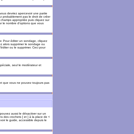
 vous devriez apercevoir une partie
ez probablement pas le droit de créer
 champs appropriée puis cliquez sur
our le nombre d'options que vous
. Pour éditer un sondage, cliquez
vez alors supprimer le sondage ou
'éditer ou le supprimer. Ceci pour
 spéciale, seul le modérateur et
s et que vous ne pouvez toujours pas
 pouvez aussi le désactiver sur un
s des crochets [ et ] à la place de <
voir le guide, accessible depuis le