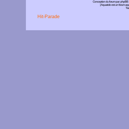
Conception du forum par:
phpBB
| Aquariolo est un forum a
Tra