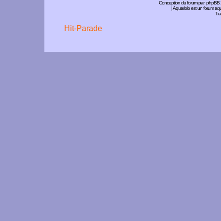
Conception du forum par:
phpBB
| Aquariolo est un forum a
Tra