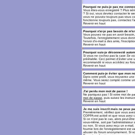
Pourquoi ne puis-je pas me connec
Vous êtes-vous enregistré ? Plus sér
? Si oui, vous devriez contacter le w
vous ne pouvez toujours pas vous conn
fonctionne toujours pas, contactez l'a
Revenir en haut
Pourquoi n'ai-je pas besoin de m'en
Vous pouvez ne pas en avoir besoin, 
Toutefois, l'enregistrement vous donn
l'envoi d'e-mail à des amis, l'inscrip
Revenir en haut
Pourquoi suis-je déconnecté auto
Si vous ne cochez pas la case
Se co
préétablie. Ceci permet d'éviter une 
recommandé si vous accédez au forum e
Revenir en haut
Comment puis-je éviter que mon nom 
Dans votre profil, vous trouverez un
même. Vous serez compté comme un uti
Revenir en haut
J'ai perdu mon mot de passe !
Ne paniquez pas ! Si votre mot de pass
mot de passe
, puis suivez les instr
Revenir en haut
Je me suis inscrit mais ne peux p
Premièrement, vérifiez que vous avez e
COPPA est activé et que vous avez cl
Si ce n'est pas le cas, alors peut-êt
vous-même, soit par l'administrateur
ou non. Si vous avez reçu un e-mail, s
fournie lors de l'enregistrement est va
abuser du forum anonymement. Si vous