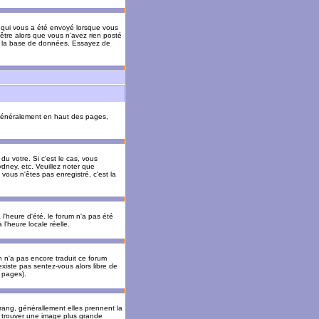
il qui vous a été envoyé lorsque vous
être alors que vous n'avez rien posté
 de la base de données. Essayez de
énéralement en haut des pages,
u votre. Si c'est le cas, vous
dney, etc. Veuillez noter que
vous n'êtes pas enregistré, c'est la
 l'heure d'été. le forum n'a pas été
l'heure locale réelle.
un n'a pas encore traduit ce forum
existe pas sentez-vous alors libre de
s pages).
 rang, générallement elles prennent la
e trouver une image plus grande