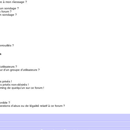
ure à mon message ?
r un sondage ?
n forum ?
un sondage ?
rrouillés ?
s
tilisateurs ?
r d'un groupe d'utilisateurs ?
 privés !
 privés non-désirés !
mming de quelqu'un sur ce forum !
onible ?
estions d'abus ou de légalité relatif à ce forum ?