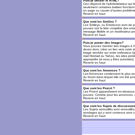
Puis-je utiliser le HTML?
Ceci dépend de l'administrateur qui l
seulement certaines balises fonctio
en page ou causer d'autres problèmes
Revenir en haut
Que sont les Smilies ?
Les Smileys, ou Emoticons sont de petit
pouvez voir la liste complète des emo
message illisible et un modérateur po
Revenir en haut
Puis-je poster des Images?
Vous pouvez montrer des images à l'i
devez donc créer un lien vers votre 
image stockée sur votre ordinateur (à
mail Hotmail ou Yahoo, les sites prot
appropriée (si vous y êtes autorisés).
Revenir en haut
Que sont les Annonces ?
Les Annonces contiennent le plus so
du forum dans lequel elle ont été po
Revenir en haut
Que sont les Post-it ?
Les Post-it apparaîssent en-dessous 
pouvez. Comme pour les annonces, c'e
Revenir en haut
Que sont les Sujets de discussions
Les Sujets verrouillés sont verrouillé
sondages qui y sont contenus sont ce
Revenir en haut