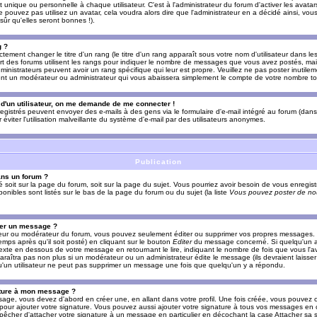
nique ou personnelle à chaque utilisateur. C'est à l'administrateur du forum d'activer les avatars
e pouvez pas utilisez un avatar, cela voudra alors dire que l'administrateur en a décidé ainsi, vou
ûr qu'elles seront bonnes !).
g ?
ement changer le titre d'un rang (le titre d'un rang apparaît sous votre nom d'utilisateur dans le
upart des forums utilisent les rangs pour indiquer le nombre de messages que vous avez postés, mais
dministrateurs peuvent avoir un rang spécifique qui leur est propre. Veuillez ne pas poster inutilem
nt un modérateur ou administrateur qui vous abaissera simplement le compte de votre nombre t
l d'un utilisateur, on me demande de me connecter !
registrés peuvent envoyer des e-mails à des gens via le formulaire d'e-mail intégré au forum (dans 
r éviter l'utilisation malveillante du système d'e-mail par des utilisateurs anonymes.
Publication
ans un forum ?
ié soit sur la page du forum, soit sur la page du sujet. Vous pourriez avoir besoin de vous enregis
onibles sont listés sur le bas de la page du forum ou du sujet (la liste
Vous pouvez poster de nou
mer un message ?
teur ou modérateur du forum, vous pouvez seulement éditer ou supprimer vos propres messages
emps après qu'il soit posté) en cliquant sur le bouton
Editer
du message concerné. Si quelqu'un a
xte en dessous de votre message en retournant le lire, indiquant le nombre de fois que vous l'ave
araîtra pas non plus si un modérateur ou un administrateur édite le message (ils devraient laisse
 qu'un utilisateur ne peut pas supprimer un message une fois que quelqu'un y a répondu.
ature à mon message ?
age, vous devez d'abord en créer une, en allant dans votre profil. Une fois créée, vous pouvez 
pour ajouter votre signature. Vous pouvez aussi ajouter votre signature à tous vos messages en
mpêcher d'attacher votre signature à un message en particulier en décochant la case Attacher sa s