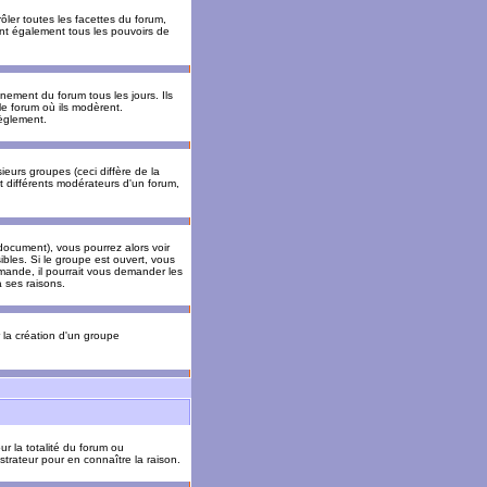
ler toutes les facettes du forum,
 ont également tous les pouvoirs de
ement du forum tous les jours. Ils
 le forum où ils modèrent.
èglement.
ieurs groupes (ceci diffère de la
t différents modérateurs d'un forum,
ocument), vous pourrez alors voir
sibles. Si le groupe est ouvert, vous
mande, il pourrait vous demander les
 ses raisons.
r la création d'un groupe
ur la totalité du forum ou
trateur pour en connaître la raison.