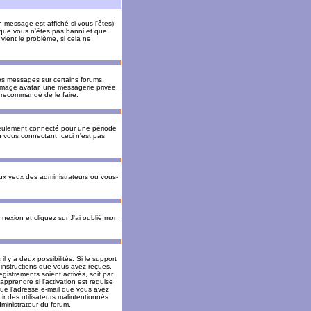
message est affiché si vous l'êtes)
t que vous n'êtes pas banni et que
vient le problème, si cela ne
es messages sur certains forums.
 image avatar, une messagerie privée,
nc recommandé de le faire.
eulement connecté pour une période
n vous connectant, ceci n'est pas
ux yeux des administrateurs ou vous-
onnexion et cliquez sur
J'ai oublié mon
l y a deux possibilités. Si le support
 instructions que vous avez reçues.
gistrements soient activés, soit par
prendre si l'activation est requise
 que l'adresse e-mail que vous avez
oir des utilisateurs malintentionnés
ministrateur du forum.