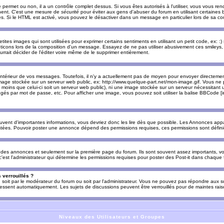
e permet ou non, il a un contrôle complet dessus. Si vous êtes autorisés à l'utiliser, vous vous 
nnent. C'est une mesure de
sécurité
pour éviter aux gens d'abuser du forum en utilisant certaines b
. Si le HTML est activé, vous pouvez le désactiver dans un message en particulier lors de sa co
es images qui sont utilisées pour exprimer certains sentiments en utilisant un petit code, ex: :) sig
ticons lors de la composition d'un message. Essayez de ne pas utiliser abusivement ces smileys, 
urrait décider de l'éditer voire même de le supprimer entièrement.
ntérieur de vos messages. Toutefois, il n'y a actuellement pas de moyen pour envoyer directeme
image stockée sur un serveur web public, ex: http://www.quelque-part.net/mon-image.gif. Vous ne 
 moins que celui-ci soit un serveur web public), ni une image stockée sur un serveur nécessitant un
égés par mot de passe, etc. Pour afficher une image, vous pouvez soit utiliser la balise BBCode [
uvent d'importantes informations, vous devriez donc les lire dès que possible. Les Annonces a
stées. Pouvoir poster une annonce dépend des permissions requises, ces permissions sont définies
des annonces et seulement sur la première page du forum. Ils sont souvent assez importants, vo
st l'administrateur qui détermine les permissions requises pour poster des Post-it dans chaque 
 verrouillés ?
s, soit par le modérateur du forum ou soit par l'administrateur. Vous ne pouvez pas répondre aux su
ssent automatiquement. Les sujets de discussions peuvent être verrouillés pour de maintes rais
Niveaux des Utilisateurs et Groupes