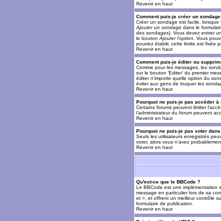
Revenir en haut
Comment puis-je créer un sondage
Créer un sondage est facile, lorsque 
Ajouter un sondage
dans le formulai
des sondages). Vous devez entrer un 
le bouton
Ajouter l'option
. Vous pouve
pourrez établir, cette limite est fixée 
Revenir en haut
Comment puis-je éditer ou supprim
Comme pour les messages, les sondag
sur le bouton 'Editer' du premier mes
éditer n'importe quelle option du son
éviter aux gens de truquer les sonda
Revenir en haut
Pourquoi ne puis-je pas accéder à
Certains forums peuvent limiter l'accè
l'administrateur du forum peuvent acc
Revenir en haut
Pourquoi ne puis-je pas voter dan
Seuls les utilisateurs enregistrés pe
voter, alors vous n'avez probablement
Revenir en haut
Qu'est-ce que le BBCode ?
Le BBCode est une implémentation spé
message en particulier lors de sa com
et >, et offrent un meilleur contrôle 
formulaire de publication.
Revenir en haut