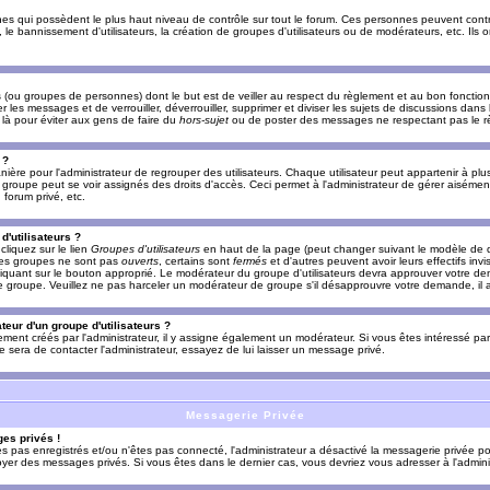
es qui possèdent le plus haut niveau de contrôle sur tout le forum. Ces personnes peuvent contrô
, le bannissement d'utilisateurs, la création de groupes d'utilisateurs ou de modérateurs, etc. Ils
ou groupes de personnes) dont le but est de veiller au respect du règlement et au bon fonctionn
r les messages et de verrouiller, déverrouiller, supprimer et diviser les sujets de discussions dans
là pour éviter aux gens de faire du
hors-sujet
ou de poster des messages ne respectant pas le r
 ?
ière pour l'administrateur de regrouper des utilisateurs. Chaque utilisateur peut appartenir à plus
groupe peut se voir assignés des droits d'accès. Ceci permet à l'administrateur de gérer aisémen
forum privé, etc.
d'utilisateurs ?
cliquez sur le lien
Groupes d'utilisateurs
en haut de la page (peut changer suivant le modèle de d
 les groupes ne sont pas
ouverts
, certains sont
fermés
et d'autres peuvent avoir leurs effectifs invi
iquant sur le bouton approprié. Le modérateur du groupe d'utilisateurs devra approuver votre de
le groupe. Veuillez ne pas harceler un modérateur de groupe s'il désapprouvre votre demande, il a
eur d'un groupe d'utilisateurs ?
llement créés par l'administrateur, il y assigne également un modérateur. Si vous êtes intéressé pa
ire sera de contacter l'administrateur, essayez de lui laisser un message privé.
Messagerie Privée
es privés !
êtes pas enregistrés et/ou n'êtes pas connecté, l'administrateur a désactivé la messagerie privée po
yer des messages privés. Si vous êtes dans le dernier cas, vous devriez vous adresser à l'adminis