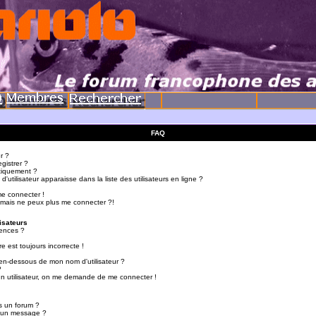
FAQ
r ?
gistrer ?
tiquement ?
utilisateur apparaisse dans la liste des utilisateurs en ligne ?
me connecter !
 mais ne peux plus me connecter ?!
isateurs
ences ?
e est toujours incorrecte !
en-dessous de mon nom d'utilisateur ?
?
d'un utilisateur, on me demande de me connecter !
s un forum ?
r un message ?