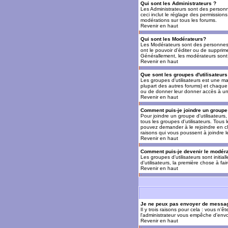
Qui sont les Administrateurs ?
Les Administrateurs sont des personn
ceci inclut le réglage des permissions
modérations sur tous les forums.
Revenir en haut
Qui sont les Modérateurs?
Les Modérateurs sont des personnes (
ont le pouvoir d'éditer ou de supprime
Générallement, les modérateurs sont 
Revenir en haut
Que sont les groupes d'utilisateurs
Les groupes d'utilisateurs est une man
plupart des autres forums) et chaque 
ou de donner leur donner accès à un 
Revenir en haut
Comment puis-je joindre un groupe 
Pour joindre un groupe d'utilisateurs, 
tous les groupes d'utilisateurs. Tous
pouvez demander à le rejoindre en cl
raisons qui vous poussent à joindre 
Revenir en haut
Comment puis-je devenir le modérat
Les groupes d'utilisateurs sont initia
d'utilisateurs, la première chose à fa
Revenir en haut
Je ne peux pas envoyer de messag
Il y trois raisons pour cela : vous n'
l'administrateur vous empêche d'envo
Revenir en haut