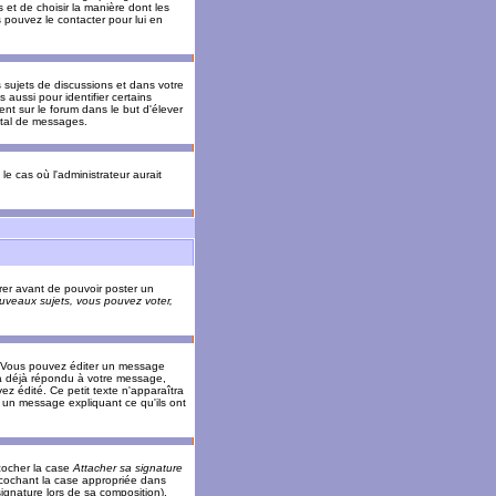
 et de choisir la manière dont les
s pouvez le contacter pour lui en
s sujets de discussions et dans votre
 aussi pour identifier certains
ent sur le forum dans le but d'élever
otal de messages.
le cas où l'administrateur aurait
trer avant de pouvoir poster un
veaux sujets, vous pouvez voter,
. Vous pouvez éditer un message
 déjà répondu à votre message,
z édité. Ce petit texte n'apparaîtra
r un message expliquant ce qu'ils ont
cocher la case
Attacher sa signature
 cochant la case appropriée dans
ignature lors de sa composition).