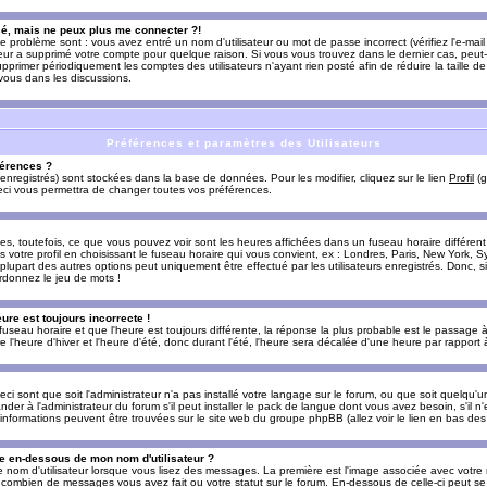
sé, mais ne peux plus me connecter ?!
e problème sont : vous avez entré un nom d'utilisateur ou mot de passe incorrect (vérifiez l'e-ma
teur a supprimé votre compte pour quelque raison. Si vous vous trouvez dans le dernier cas, peut-
supprimer périodiquement les comptes des utilisateurs n'ayant rien posté afin de réduire la taille
-vous dans les discussions.
Préférences et paramètres des Utilisateurs
érences ?
enregistrés) sont stockées dans la base de données. Pour les modifier, cliquez sur le lien
Profil
(g
Ceci vous permettra de changer toutes vos préférences.
s, toutefois, ce que vous pouvez voir sont les heures affichées dans un fuseau horaire différent d
votre profil en choisissant le fuseau horaire qui vous convient, ex : Londres, Paris, New York, Sy
lupart des autres options peut uniquement être effectué par les utilisateurs enregistrés. Donc, si 
rdonnez le jeu de mots !
eure est toujours incorrecte !
 fuseau horaire et que l'heure est toujours différente, la réponse la plus probable est le passage à
'heure d'hiver et l'heure d'été, donc durant l'été, l'heure sera décalée d'une heure par rapport à 
eci sont que soit l'administrateur n'a pas installé votre langage sur le forum, ou que soit quelqu'
r à l'administrateur du forum s'il peut installer le pack de langue dont vous avez besoin, s'il n'
'informations peuvent être trouvées sur le site web du groupe phpBB (allez voir le lien en bas de
 en-dessous de mon nom d'utilisateur ?
e nom d'utilisateur lorsque vous lisez des messages. La première est l'image associée avec votre
t combien de messages vous avez fait ou votre statut sur le forum. En-dessous de celle-ci peut s