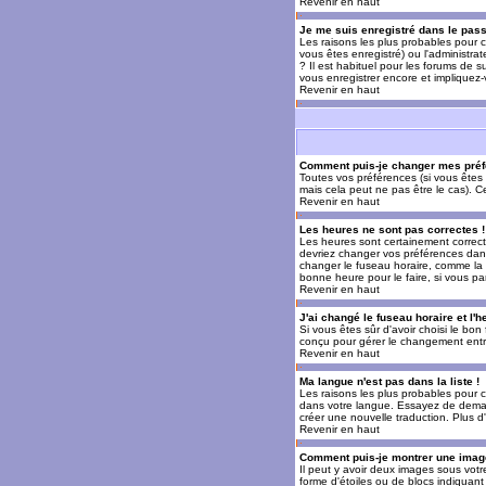
Revenir en haut
Je me suis enregistré dans le pas
Les raisons les plus probables pour c
vous êtes enregistré) ou l'administra
? Il est habituel pour les forums de 
vous enregistrer encore et impliquez
Revenir en haut
Comment puis-je changer mes préf
Toutes vos préférences (si vous êtes 
mais cela peut ne pas être le cas). 
Revenir en haut
Les heures ne sont pas correctes !
Les heures sont certainement correcte
devriez changer vos préférences dans 
changer le fuseau horaire, comme la p
bonne heure pour le faire, si vous pa
Revenir en haut
J'ai changé le fuseau horaire et l'h
Si vous êtes sûr d'avoir choisi le bon
conçu pour gérer le changement entre l
Revenir en haut
Ma langue n'est pas dans la liste !
Les raisons les plus probables pour c
dans votre langue. Essayez de demande
créer une nouvelle traduction. Plus d
Revenir en haut
Comment puis-je montrer une image
Il peut y avoir deux images sous votr
forme d'étoiles ou de blocs indiquan