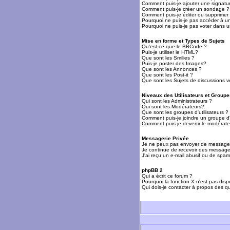
Comment puis-je ajouter une signat
Comment puis-je créer un sondage ?
Comment puis-je éditer ou supprime
Pourquoi ne puis-je pas accéder à u
Pourquoi ne puis-je pas voter dans 
Mise en forme et Types de Sujets
Qu'est-ce que le BBCode ?
Puis-je utiliser le HTML?
Que sont les Smilies ?
Puis-je poster des Images?
Que sont les Annonces ?
Que sont les Post-it ?
Que sont les Sujets de discussions ve
Niveaux des Utilisateurs et Groupe
Qui sont les Administrateurs ?
Qui sont les Modérateurs?
Que sont les groupes d'utilisateurs ?
Comment puis-je joindre un groupe d'u
Comment puis-je devenir le modérateu
Messagerie Privée
Je ne peux pas envoyer de messages
Je continue de recevoir des messages
J'ai reçu un e-mail abusif ou de spa
phpBB 2
Qui a écrit ce forum ?
Pourquoi la fonction X n'est pas disp
Qui dois-je contacter à propos des qu