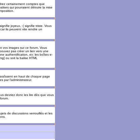
rendrez certainement comptes que
alises qui pourraient détruire la mise
mposition.
nifie joyeux, :( signifie triste. Vous
car ils peuvent vite rendre un
nt vos images sur ce forum. Vous
pouvez pas créer un lien vers une
e authentification, ex: les boîtes e-
img] ou soit la balise HTML
pparaîssent en haut de chaque page
 par l'administrateur.
us devriez donc les lire dès que vous
forum.
jets de discussions verrouillés et les
ons.