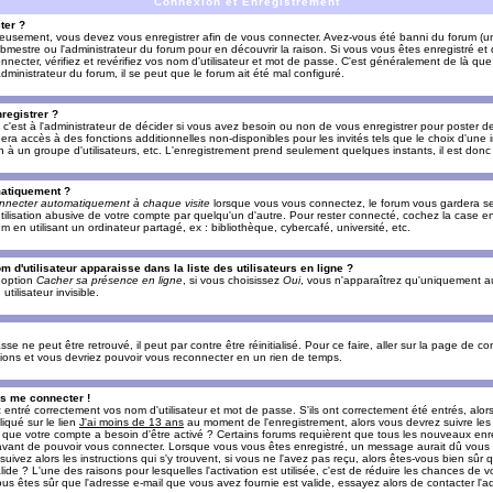
Connexion et Enregistrement
ter ?
ieusement, vous devez vous enregistrer afin de vous connecter. Avez-vous été banni du forum (un 
ebmestre ou l'administrateur du forum pour en découvrir la raison. Si vous vous êtes enregistré e
ecter, vérifiez et revérifiez vos nom d'utilisateur et mot de passe. C'est généralement de là que 
dministrateur du forum, il se peut que le forum ait été mal configuré.
registrer ?
c'est à l'administrateur de décider si vous avez besoin ou non de vous enregistrer pour poster d
era accès à des fonctions additionnelles non-disponibles pour les invités tels que le choix d'une
tion à un groupe d'utilisateurs, etc. L'enregistrement prend seulement quelques instants, il est do
matiquement ?
nnecter automatiquement à chaque visite
lorsque vous vous connectez, le forum vous gardera s
utilisation abusive de votre compte par quelqu'un d'autre. Pour rester connecté, cochez la case e
n utilisant un ordinateur partagé, ex : bibliothèque, cybercafé, université, etc.
d'utilisateur apparaisse dans la liste des utilisateurs en ligne ?
e option
Cacher sa présence en ligne
, si vous choisissez
Oui
, vous n'apparaîtrez qu'uniquement a
lisateur invisible.
e ne peut être retrouvé, il peut par contre être réinitialisé. Pour ce faire, aller sur la page de c
uctions et vous devriez pouvoir vous reconnecter en un rien de temps.
as me connecter !
ntré correctement vos nom d'utilisateur et mot de passe. S'ils ont correctement été entrés, alors i
iqué sur le lien
J'ai moins de 13 ans
au moment de l'enregistrement, alors vous devrez suivre les
re que votre compte a besoin d'être activé ? Certains forums requièrent que tous les nouveaux enre
 avant de pouvoir vous connecter. Lorsque vous vous êtes enregistré, un message aurait dû vous ap
uivez alors les instructions qui s'y trouvent, si vous ne l'avez pas reçu, alors êtes-vous bien sûr
lide ? L'une des raisons pour lesquelles l'activation est utilisée, c'est de réduire les chances de v
 êtes sûr que l'adresse e-mail que vous avez fournie est valide, essayez alors de contacter l'ad