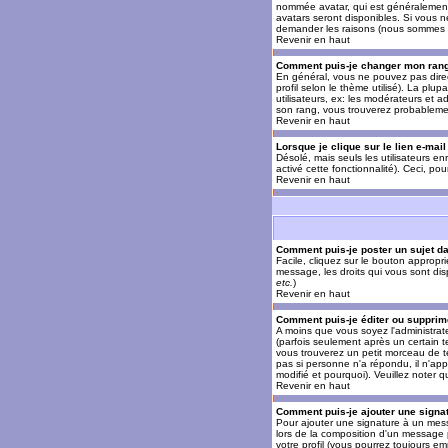
nommée avatar, qui est généralement u
avatars seront disponibles. Si vous n
demander les raisons (nous sommes s
Revenir en haut
Comment puis-je changer mon ran
En général, vous ne pouvez pas direct
profil selon le thème utilisé). La pl
utilisateurs, ex: les modérateurs et a
son rang, vous trouverez probableme
Revenir en haut
Lorsque je clique sur le lien e-mai
Désolé, mais seuls les utilisateurs en
activé cette fonctionnalité). Ceci, pou
Revenir en haut
Comment puis-je poster un sujet d
Facile, cliquez sur le bouton appropr
message, les droits qui vous sont disp
etc.
)
Revenir en haut
Comment puis-je éditer ou suppri
A moins que vous soyez l'administra
(parfois seulement après un certain t
vous trouverez un petit morceau de te
pas si personne n'a répondu, il n'app
modifié et pourquoi). Veuillez noter
Revenir en haut
Comment puis-je ajouter une sign
Pour ajouter une signature à un mess
lors de la composition d'un message 
votre profil (vous pourrez toujours e