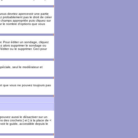
 vous devriez apercevoir une partie
ez probablement pas le droit de créer
 champs appropriée puis cliquez sur
our le nombre d'options que vous
. Pour éditer un sondage, cliquez
vez alors supprimer le sondage ou
'éditer ou le supprimer. Ceci pour
 spéciale, seul le modérateur et
s et que vous ne pouvez toujours pas
 pouvez aussi le désactiver sur un
s des crochets [ et ] à la place de <
voir le guide, accessible depuis le