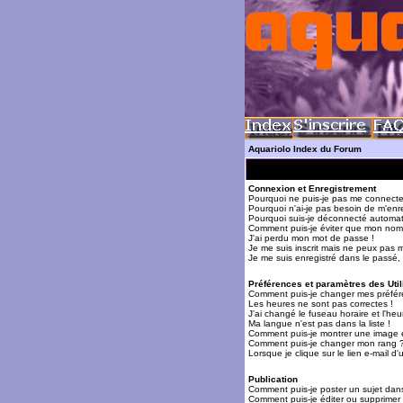
Aquariolo Index du Forum
Connexion et Enregistrement
Pourquoi ne puis-je pas me connecte
Pourquoi n'ai-je pas besoin de m'enre
Pourquoi suis-je déconnecté automa
Comment puis-je éviter que mon nom d'
J'ai perdu mon mot de passe !
Je me suis inscrit mais ne peux pas 
Je me suis enregistré dans le passé,
Préférences et paramètres des Util
Comment puis-je changer mes préfér
Les heures ne sont pas correctes !
J'ai changé le fuseau horaire et l'heur
Ma langue n'est pas dans la liste !
Comment puis-je montrer une image 
Comment puis-je changer mon rang 
Lorsque je clique sur le lien e-mail 
Publication
Comment puis-je poster un sujet dan
Comment puis-je éditer ou supprime