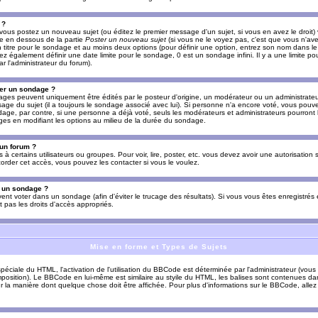
 ?
vous postez un nouveau sujet (ou éditez le premier message d'un sujet, si vous en avez le droit)
re en dessous de la partie
Poster un nouveau sujet
(si vous ne le voyez pas, c'est que vous n'av
titre pour le sondage et au moins deux options (pour définir une option, entrez son nom dans le
z également définir une date limite pour le sondage, 0 est un sondage infini. Il y a une limite p
par l'administrateur du forum).
er un sondage ?
es peuvent uniquement être édités par le posteur d'origine, un modérateur ou un administrateur
sage du sujet (il a toujours le sondage associé avec lui). Si personne n'a encore voté, vous pou
dage, par contre, si une personne a déjà voté, seuls les modérateurs et administrateurs pourront l
ges en modifiant les options au milieu de la durée du sondage.
 un forum ?
s à certains utilisateurs ou groupes. Pour voir, lire, poster, etc. vous devez avoir une autorisation
order cet accès, vous pouvez les contacter si vous le voulez.
s un sondage ?
uvent voter dans un sondage (afin d'éviter le trucage des résultats). Si vous vous êtes enregistré
 pas les droits d'accès appropriés.
Mise en forme et Types de Sujets
ciale du HTML, l'activation de l'utilisation du BBCode est déterminée par l'administrateur (vous
position). Le BBCode en lui-même est similaire au styile du HTML, les balises sont contenues dan
sur la manière dont quelque chose doit être affichée. Pour plus d'informations sur le BBCode, allez 