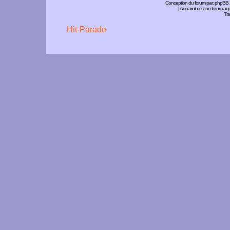
Conception du forum par:
phpBB
| Aquariolo est un forum a
Tra