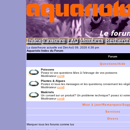
La date/heure actuelle est Dim Aoû 09, 2026 4:36 pm
Aquariolo Index du Forum
Forum
Questions/Aide
Poissons
Posez ici vos questions liées à l'elevage de vos poissons
Modérateur
exmili
Plantes & Algues
Postez ici tous les messages et les questionq consernant les vég
Modérateur
exmili
Matériels
Un conseil sur un produit? Un probleme technique? posez ici votre
Modérateur
exmili
Mise à jour/Remarques/Sug
Services
Divers
Marquer tous les forums comme lus