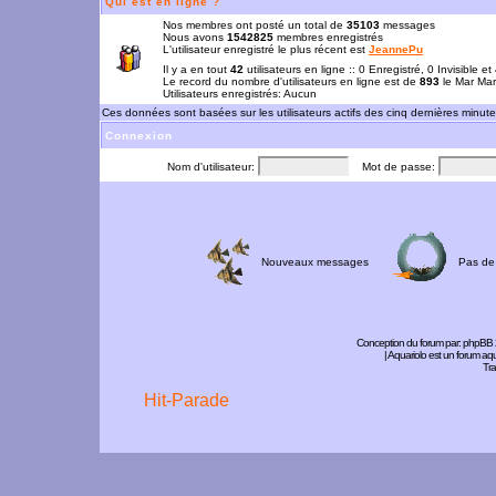
Qui est en ligne ?
Nos membres ont posté un total de
35103
messages
Nous avons
1542825
membres enregistrés
L'utilisateur enregistré le plus récent est
JeannePu
Il y a en tout
42
utilisateurs en ligne :: 0 Enregistré, 0 Invisible e
Le record du nombre d'utilisateurs en ligne est de
893
le Mar Mar
Utilisateurs enregistrés: Aucun
Ces données sont basées sur les utilisateurs actifs des cinq dernières minut
Connexion
Nom d'utilisateur:
Mot de passe:
Nouveaux messages
Pas de
Conception du forum par:
phpBB
| Aquariolo est un forum a
Tra