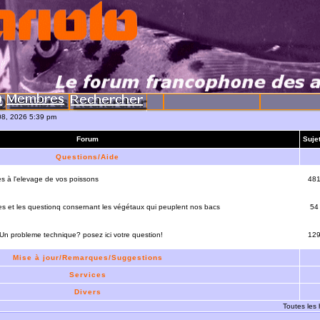
08, 2026 5:39 pm
Forum
Suje
Questions/Aide
es à l'elevage de vos poissons
48
es et les questionq consernant les végétaux qui peuplent nos bacs
54
 Un probleme technique? posez ici votre question!
12
Mise à jour/Remarques/Suggestions
Services
Divers
Toutes les