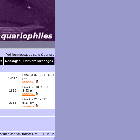
Voir les messages sans réponses
ts
Messages
Derniers Messages
Dim Avr 03, 2011 4:21
1
14096
pm
ramses2
Dim Aoû 19, 2007
1812
3:43 pm
ramses2
Dim Avr 21, 2013
9
3356
5:17 pm
ramses2
 heures sont au format GMT + 1 Heure