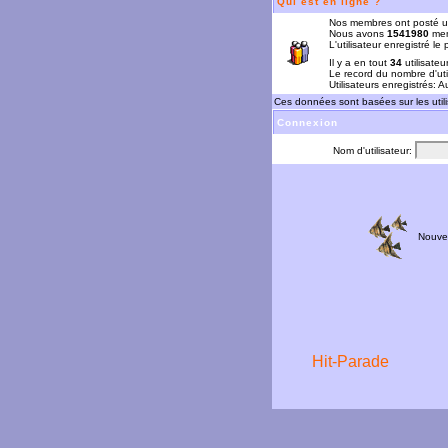
Qui est en ligne ?
Nos membres ont posté u
Nous avons
1541980
mem
L'utilisateur enregistré le
Il y a en tout
34
utilisateu
Le record du nombre d'uti
Utilisateurs enregistrés: 
Ces données sont basées sur les utili
Connexion
Nom d'utilisateur:
Nouve