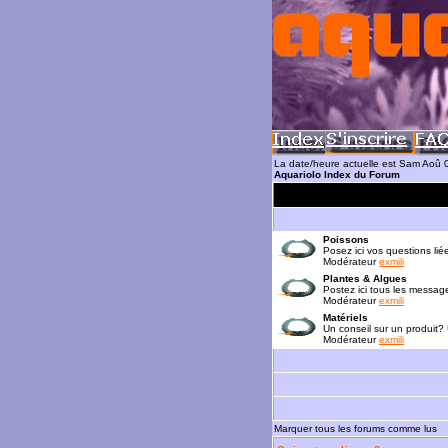
La date/heure actuelle est Sam Aoû 
Aquariolo Index du Forum
Poissons
Posez ici vos questions lié
Modérateur
exmili
Plantes & Algues
Postez ici tous les messag
Modérateur
exmili
Matériels
Un conseil sur un produit?
Modérateur
exmili
Marquer tous les forums comme lus