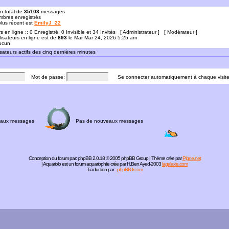
n total de
35103
messages
bres enregistrés
 plus récent est
EmilyJ_22
rs en ligne :: 0 Enregistré, 0 Invisible et 34 Invités [
Administrateur
] [
Modérateur
]
lisateurs en ligne est de
893
le Mar Mar 24, 2026 5:25 am
Aucun
sateurs actifs des cinq dernières minutes
Mot de passe:
Se connecter automatiquement à chaque visit
aux messages
Pas de nouveaux messages
Conception du forum par:
phpBB
2.0.18 © 2005 phpBB Group | Thème crée par
Pigne.net
| Aquariolo est un forum aquariophile crée par H.Ben Ayed-2003
lagalaxie.com
Traduction par :
phpBB-fr.com