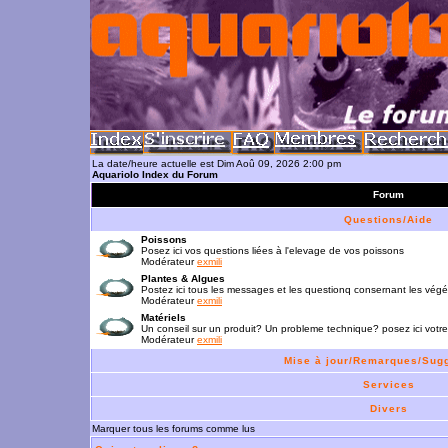
La date/heure actuelle est Dim Aoû 09, 2026 2:00 pm
Aquariolo Index du Forum
Forum
Questions/Aide
Poissons
Posez ici vos questions liées à l'elevage de vos poissons
Modérateur
exmili
Plantes & Algues
Postez ici tous les messages et les questionq consernant les vég
Modérateur
exmili
Matériels
Un conseil sur un produit? Un probleme technique? posez ici votre
Modérateur
exmili
Mise à jour/Remarques/Sug
Services
Divers
Marquer tous les forums comme lus