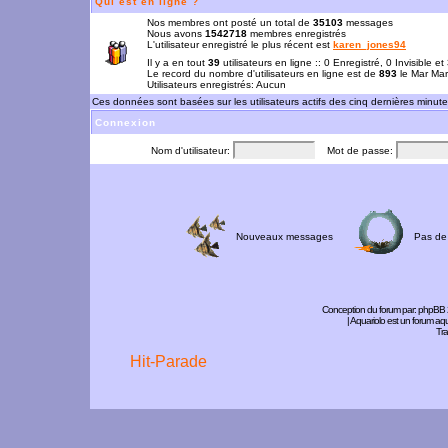
Qui est en ligne ?
Nos membres ont posté un total de
35103
messages
Nous avons
1542718
membres enregistrés
L'utilisateur enregistré le plus récent est
karen_jones94
Il y a en tout
39
utilisateurs en ligne :: 0 Enregistré, 0 Invisible e
Le record du nombre d'utilisateurs en ligne est de
893
le Mar Mar
Utilisateurs enregistrés: Aucun
Ces données sont basées sur les utilisateurs actifs des cinq dernières minut
Connexion
Nom d'utilisateur:
Mot de passe:
Nouveaux messages
Pas de
Conception du forum par:
phpBB
| Aquariolo est un forum a
Tra