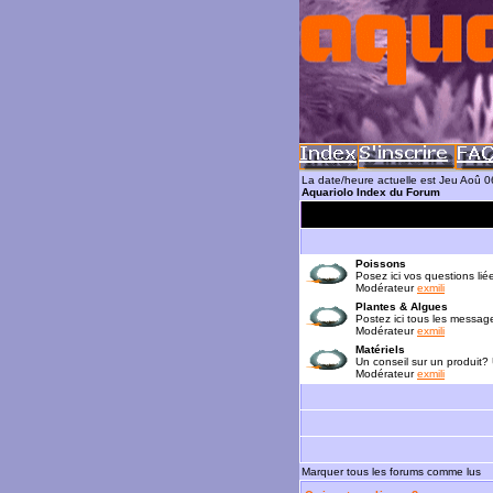
La date/heure actuelle est Jeu Aoû 
Aquariolo Index du Forum
Poissons
Posez ici vos questions lié
Modérateur
exmili
Plantes & Algues
Postez ici tous les messag
Modérateur
exmili
Matériels
Un conseil sur un produit?
Modérateur
exmili
Marquer tous les forums comme lus