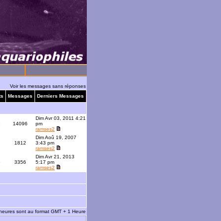
Voir les messages sans réponses
ts
Messages
Derniers Messages
Dim Avr 03, 2011 4:21
1
14096
pm
ramses2
Dim Aoû 19, 2007
1812
3:43 pm
ramses2
Dim Avr 21, 2013
9
3356
5:17 pm
ramses2
 heures sont au format GMT + 1 Heure