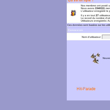
Qui est en ligne ?
Nos membres ont posté u
Nous avons
1540111
memb
L'utilisateur enregistré le
Il y a en tout
27
utilisateu
Le record du nombre d'uti
Utilisateurs enregistrés: 
Ces données sont basées sur les utili
Connexion
Nom d'utilisateur:
Nouve