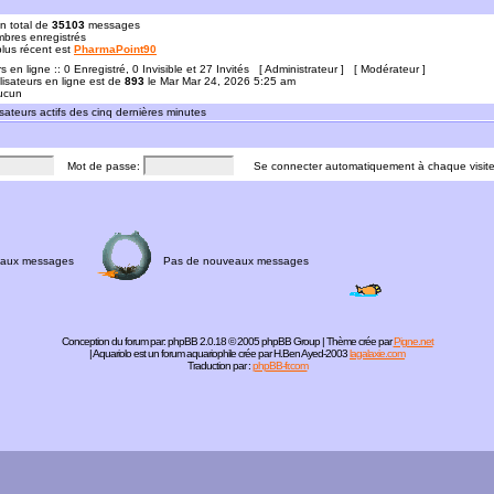
n total de
35103
messages
res enregistrés
 plus récent est
PharmaPoint90
rs en ligne :: 0 Enregistré, 0 Invisible et 27 Invités [
Administrateur
] [
Modérateur
]
lisateurs en ligne est de
893
le Mar Mar 24, 2026 5:25 am
Aucun
sateurs actifs des cinq dernières minutes
Mot de passe:
Se connecter automatiquement à chaque visit
aux messages
Pas de nouveaux messages
Conception du forum par:
phpBB
2.0.18 © 2005 phpBB Group | Thème crée par
Pigne.net
| Aquariolo est un forum aquariophile crée par H.Ben Ayed-2003
lagalaxie.com
Traduction par :
phpBB-fr.com