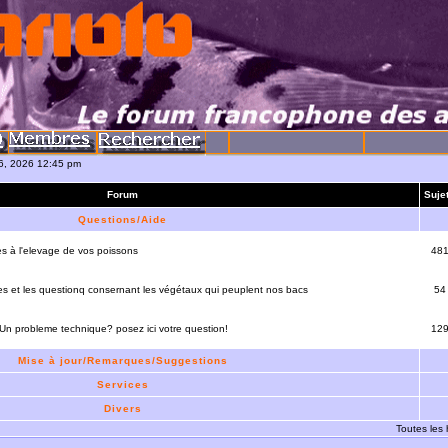
06, 2026 12:45 pm
Forum
Suje
Questions/Aide
es à l'elevage de vos poissons
48
es et les questionq consernant les végétaux qui peuplent nos bacs
54
 Un probleme technique? posez ici votre question!
12
Mise à jour/Remarques/Suggestions
Services
Divers
Toutes les