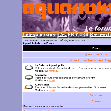
La date/heure actuelle est Ven Aoû 07, 2026 4:07 am
Aquariolo Index du Forum
Forum
Questions/Aide
Mise à jour/Remarques/Sug
La Galaxie Aquariophile
Retrouvez ici toute l'actualité du site. C'est aussi ici que vous p
Modérateur
ramses2
Aquariolo
Postez ici toutes vos remarques concernant le forum
Modérateur
exmili
Autres sites
Retrouvez ici toute l'actualité des sites partenaires d'Aquariolo
Modérateur
exmili
Services
Divers
Marquer tous les forums comme lus