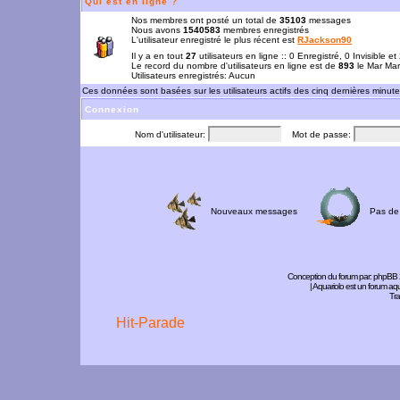
Qui est en ligne ?
Nos membres ont posté un total de
35103
messages
Nous avons
1540583
membres enregistrés
L'utilisateur enregistré le plus récent est
RJackson90
Il y a en tout
27
utilisateurs en ligne :: 0 Enregistré, 0 Invisible e
Le record du nombre d'utilisateurs en ligne est de
893
le Mar Mar
Utilisateurs enregistrés: Aucun
Ces données sont basées sur les utilisateurs actifs des cinq dernières minut
Connexion
Nom d'utilisateur:
Mot de passe:
Nouveaux messages
Pas de
Conception du forum par:
phpBB
| Aquariolo est un forum a
Tra