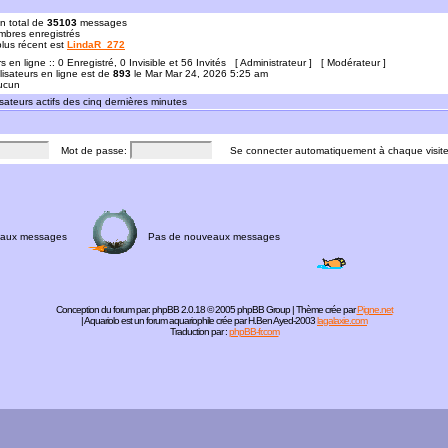
n total de
35103
messages
bres enregistrés
 plus récent est
LindaR_272
rs en ligne :: 0 Enregistré, 0 Invisible et 56 Invités [
Administrateur
] [
Modérateur
]
lisateurs en ligne est de
893
le Mar Mar 24, 2026 5:25 am
Aucun
sateurs actifs des cinq dernières minutes
Mot de passe:
Se connecter automatiquement à chaque visit
aux messages
Pas de nouveaux messages
Conception du forum par:
phpBB
2.0.18 © 2005 phpBB Group | Thème crée par
Pigne.net
| Aquariolo est un forum aquariophile crée par H.Ben Ayed-2003
lagalaxie.com
Traduction par :
phpBB-fr.com