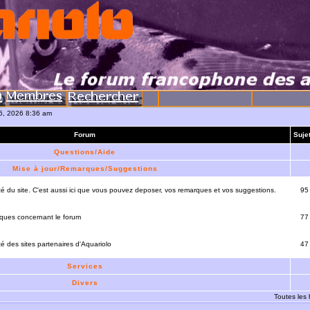
06, 2026 8:36 am
Forum
Suje
Questions/Aide
Mise à jour/Remarques/Suggestions
lité du site. C'est aussi ici que vous pouvez deposer, vos remarques et vos suggestions.
95
rques concernant le forum
77
ité des sites partenaires d'Aquariolo
47
Services
Divers
Toutes les