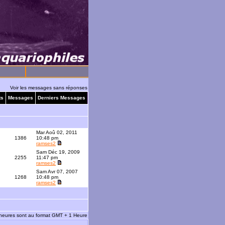
Voir les messages sans réponses
ts
Messages
Derniers Messages
Mar Aoû 02, 2011
1386
10:48 pm
ramses2
Sam Déc 19, 2009
2255
11:47 pm
ramses2
Sam Avr 07, 2007
1268
10:48 pm
ramses2
 heures sont au format GMT + 1 Heure