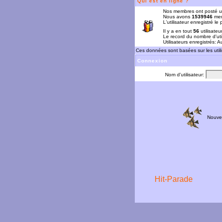
Qui est en ligne ?
Nos membres ont posté u
Nous avons
1539946
mem
L'utilisateur enregistré le
Il y a en tout
56
utilisateu
Le record du nombre d'uti
Utilisateurs enregistrés: 
Ces données sont basées sur les utili
Connexion
Nom d'utilisateur:
Nouve