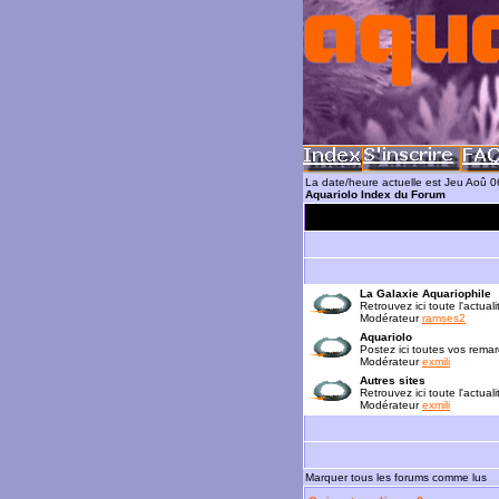
La date/heure actuelle est Jeu Aoû 
Aquariolo Index du Forum
La Galaxie Aquariophile
Retrouvez ici toute l'actua
Modérateur
ramses2
Aquariolo
Postez ici toutes vos rema
Modérateur
exmili
Autres sites
Retrouvez ici toute l'actual
Modérateur
exmili
Marquer tous les forums comme lus