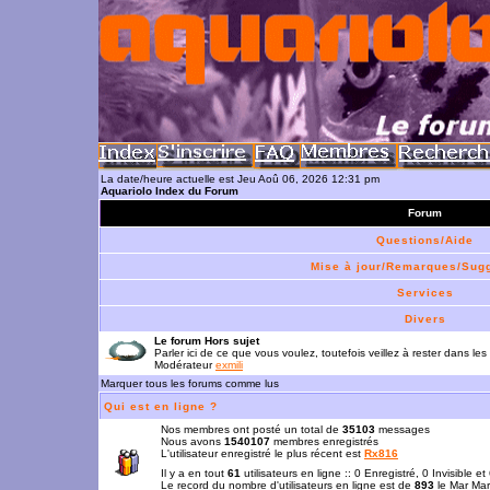
La date/heure actuelle est Jeu Aoû 06, 2026 12:31 pm
Aquariolo Index du Forum
Forum
Questions/Aide
Mise à jour/Remarques/Sug
Services
Divers
Le forum Hors sujet
Parler ici de ce que vous voulez, toutefois veillez à rester dans les
Modérateur
exmili
Marquer tous les forums comme lus
Qui est en ligne ?
Nos membres ont posté un total de
35103
messages
Nous avons
1540107
membres enregistrés
L'utilisateur enregistré le plus récent est
Rx816
Il y a en tout
61
utilisateurs en ligne :: 0 Enregistré, 0 Invisible e
Le record du nombre d'utilisateurs en ligne est de
893
le Mar Mar