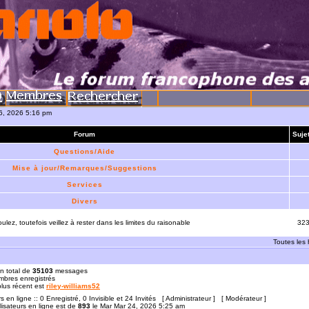
06, 2026 5:16 pm
Forum
Suje
Questions/Aide
Mise à jour/Remarques/Suggestions
Services
Divers
ulez, toutefois veillez à rester dans les limites du raisonable
32
Toutes les
n total de
35103
messages
bres enregistrés
 plus récent est
riley-williams52
rs en ligne :: 0 Enregistré, 0 Invisible et 24 Invités [
Administrateur
] [
Modérateur
]
lisateurs en ligne est de
893
le Mar Mar 24, 2026 5:25 am