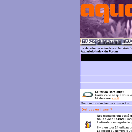
La date/heure actuelle est Jeu Aoû 
Aquariolo Index du Forum
Le forum Hors sujet
Parler ici de ce que vous vo
Modérateur
exmili
Marquer tous les forums comme lus
Qui est en ligne ?
Nos membres ont posté u
Nous avons
1540218
mem
L'utilisateur enregistré le
Il y a en tout
24
utilisateu
Le record du nombre d'uti