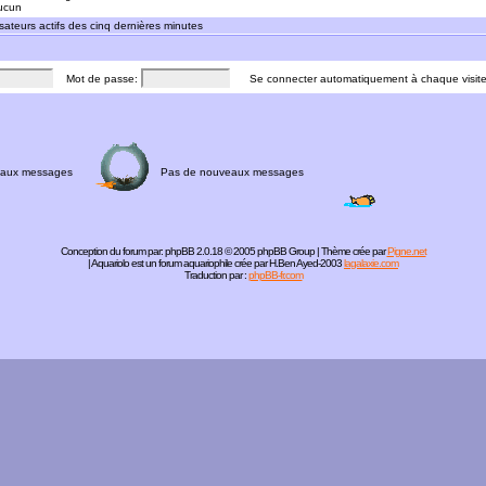
Aucun
sateurs actifs des cinq dernières minutes
Mot de passe:
Se connecter automatiquement à chaque visit
aux messages
Pas de nouveaux messages
Conception du forum par:
phpBB
2.0.18 © 2005 phpBB Group | Thème crée par
Pigne.net
| Aquariolo est un forum aquariophile crée par H.Ben Ayed-2003
lagalaxie.com
Traduction par :
phpBB-fr.com