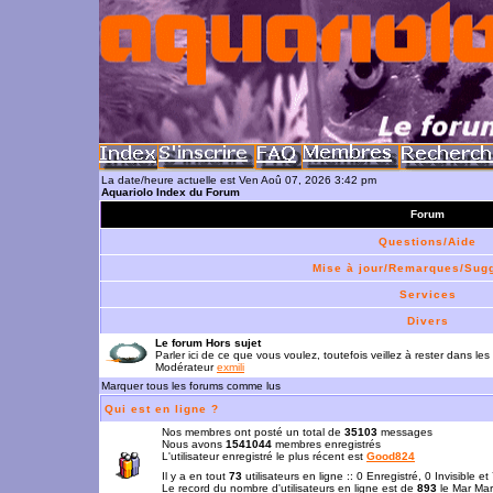
La date/heure actuelle est Ven Aoû 07, 2026 3:42 pm
Aquariolo Index du Forum
Forum
Questions/Aide
Mise à jour/Remarques/Sug
Services
Divers
Le forum Hors sujet
Parler ici de ce que vous voulez, toutefois veillez à rester dans les
Modérateur
exmili
Marquer tous les forums comme lus
Qui est en ligne ?
Nos membres ont posté un total de
35103
messages
Nous avons
1541044
membres enregistrés
L'utilisateur enregistré le plus récent est
Good824
Il y a en tout
73
utilisateurs en ligne :: 0 Enregistré, 0 Invisible e
Le record du nombre d'utilisateurs en ligne est de
893
le Mar Mar