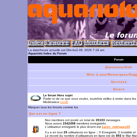
La date/heure actuelle est Dim Aoû 09, 2026 7:18 am
Aquariolo Index du Forum
Forum
Questions/Aide
Mise à jour/Remarques/Sug
Services
Divers
Le forum Hors sujet
Parler ici de ce que vous voulez, toutefois veillez à rester dans les
Modérateur
exmili
Marquer tous les forums comme lus
Qui est en ligne ?
Nos membres ont posté un total de
35103
messages
Nous avons
1542498
membres enregistrés
L'utilisateur enregistré le plus récent est
karen_rodriguez39
Il y a en tout
29
utilisateurs en ligne :: 0 Enregistré, 0 Invisible e
Le record du nombre d'utilisateurs en ligne est de
893
le Mar Mar