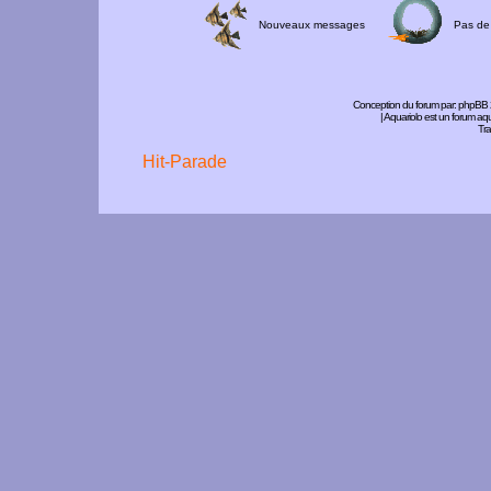
Nouveaux messages
Pas de
Conception du forum par:
phpBB
| Aquariolo est un forum a
Tra