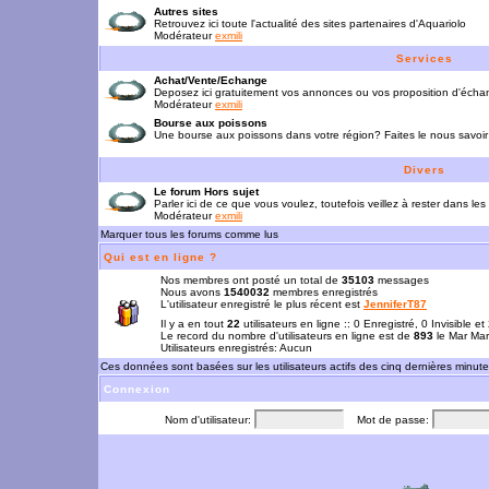
Autres sites
Retrouvez ici toute l'actualité des sites partenaires d'Aquariolo
Modérateur
exmili
Services
Achat/Vente/Echange
Deposez ici gratuitement vos annonces ou vos proposition d'écha
Modérateur
exmili
Bourse aux poissons
Une bourse aux poissons dans votre région? Faites le nous savoir 
Divers
Le forum Hors sujet
Parler ici de ce que vous voulez, toutefois veillez à rester dans les
Modérateur
exmili
Marquer tous les forums comme lus
Qui est en ligne ?
Nos membres ont posté un total de
35103
messages
Nous avons
1540032
membres enregistrés
L'utilisateur enregistré le plus récent est
JenniferT87
Il y a en tout
22
utilisateurs en ligne :: 0 Enregistré, 0 Invisible e
Le record du nombre d'utilisateurs en ligne est de
893
le Mar Mar
Utilisateurs enregistrés: Aucun
Ces données sont basées sur les utilisateurs actifs des cinq dernières minut
Connexion
Nom d'utilisateur:
Mot de passe: