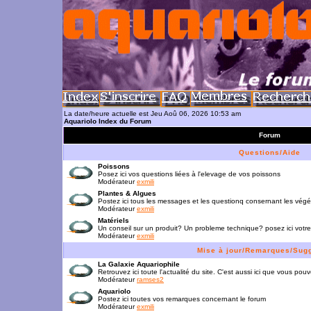
La date/heure actuelle est Jeu Aoû 06, 2026 10:53 am
Aquariolo Index du Forum
Forum
Questions/Aide
Poissons
Posez ici vos questions liées à l'elevage de vos poissons
Modérateur
exmili
Plantes & Algues
Postez ici tous les messages et les questionq consernant les vég
Modérateur
exmili
Matériels
Un conseil sur un produit? Un probleme technique? posez ici votre
Modérateur
exmili
Mise à jour/Remarques/Sug
La Galaxie Aquariophile
Retrouvez ici toute l'actualité du site. C'est aussi ici que vous p
Modérateur
ramses2
Aquariolo
Postez ici toutes vos remarques concernant le forum
Modérateur
exmili