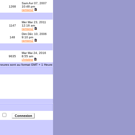
Sam Avr 07, 2007
1268
10:48 pm
ramses2
Mer Mar 23, 2011
1147
12:16 am
ramses2
Dim Déc 10, 2006
148
9:10 pm
ramses2
Mar Mai 24, 2016
3
9635
8:55 am
christine
 heures sont au format GMT + 1 Heure
e