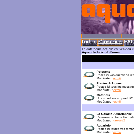
La date/heure actuelle est Ven Aoû 
Aquariolo Index du Forum
Poissons
Posez ici vos questions lié
Modérateur
exmili
Plantes & Algues
Postez ici tous les messag
Modérateur
exmili
Matériels
Un conseil sur un produit?
Modérateur
exmili
La Galaxie Aquariophile
Retrouvez ici toute l'actua
Modérateur
ramses2
Aquariolo
Postez ici toutes vos rema
Modérateur
exmili