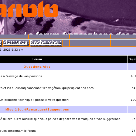
07, 2026 5:33 pm
Forum
Suje
Questions/Aide
es à l'elevage de vos poissons
48
es et les questionq consernant les végétaux qui peuplent nos bacs
54
 Un probleme technique? posez ici votre question!
12
Mise à jour/Remarques/Suggestions
lité du site. C'est aussi ici que vous pouvez deposer, vos remarques et vos suggestions.
95
rques concernant le forum
77