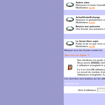
Autres sites
Retrouvez ici toute l'actual
Modérateur
exmili
Achat/Vente/Echange
Deposez ici gratuitement 
Modérateur
exmili
Bourse aux poissons
Une bourse aux poissons da
Le forum Hors sujet
Parler ici de ce que vous vo
Modérateur
exmili
Marquer tous les forums comme lus
Qui est en ligne ?
Nos membres ont posté u
Nous avons
1541111
memb
L'utilisateur enregistré le
Il y a en tout
24
utilisateu
Le record du nombre d'uti
Utilisateurs enregistrés: 
Ces données sont basées sur les utili
Connexion
Nom d'utilisateur: