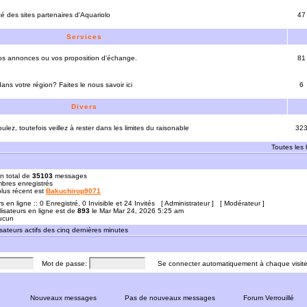
ité des sites partenaires d'Aquariolo
47
Services
vos annonces ou vos proposition d'échange.
81
ns votre région? Faites le nous savoir ici
6
Divers
ulez, toutefois veillez à rester dans les limites du raisonable
32
Toutes les
n total de
35103
messages
res enregistrés
 plus récent est
Bakuchirop9071
rs en ligne :: 0 Enregistré, 0 Invisible et 24 Invités [
Administrateur
] [
Modérateur
]
lisateurs en ligne est de
893
le Mar Mar 24, 2026 5:25 am
Aucun
sateurs actifs des cinq dernières minutes
Mot de passe:
Se connecter automatiquement à chaque visit