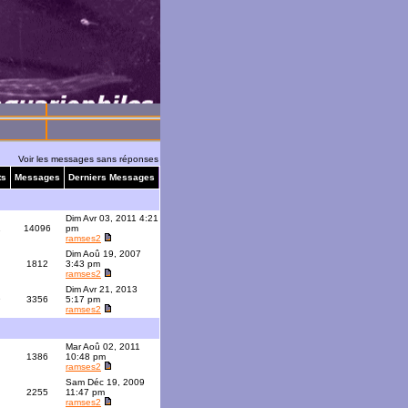
Voir les messages sans réponses
ts
Messages
Derniers Messages
Dim Avr 03, 2011 4:21
1
14096
pm
ramses2
Dim Aoû 19, 2007
1812
3:43 pm
ramses2
Dim Avr 21, 2013
9
3356
5:17 pm
ramses2
Mar Aoû 02, 2011
1386
10:48 pm
ramses2
Sam Déc 19, 2009
2255
11:47 pm
ramses2