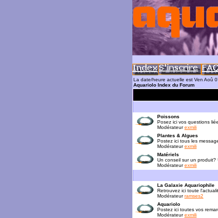
La date/heure actuelle est Ven Aoû 
Aquariolo Index du Forum
Poissons
Posez ici vos questions lié
Modérateur
exmili
Plantes & Algues
Postez ici tous les messag
Modérateur
exmili
Matériels
Un conseil sur un produit?
Modérateur
exmili
La Galaxie Aquariophile
Retrouvez ici toute l'actua
Modérateur
ramses2
Aquariolo
Postez ici toutes vos rema
Modérateur
exmili