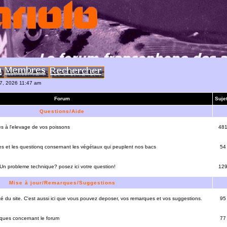
07, 2026 11:47 am
Forum
Suje
Questions/Aide
es à l'elevage de vos poissons
48
es et les questionq consernant les végétaux qui peuplent nos bacs
54
 Un probleme technique? posez ici votre question!
12
Mise à jour/Remarques/Suggestions
lité du site. C'est aussi ici que vous pouvez deposer, vos remarques et vos suggestions.
95
rques concernant le forum
77