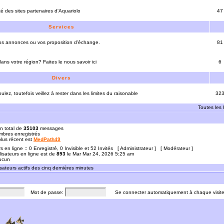
ité des sites partenaires d'Aquariolo
47
Services
vos annonces ou vos proposition d'échange.
81
ns votre région? Faites le nous savoir ici
6
Divers
ulez, toutefois veillez à rester dans les limites du raisonable
32
Toutes les
n total de
35103
messages
bres enregistrés
 plus récent est
MedPath49
rs en ligne :: 0 Enregistré, 0 Invisible et 52 Invités [
Administrateur
] [
Modérateur
]
lisateurs en ligne est de
893
le Mar Mar 24, 2026 5:25 am
Aucun
sateurs actifs des cinq dernières minutes
Mot de passe:
Se connecter automatiquement à chaque visit