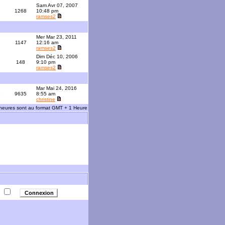
Sam Avr 07, 2007
1268
10:48 pm
ramses2
Mer Mar 23, 2011
1147
12:16 am
ramses2
Dim Déc 10, 2006
148
9:10 pm
ramses2
Mar Mai 24, 2016
3
9635
8:55 am
christine
 heures sont au format GMT + 1 Heure
e