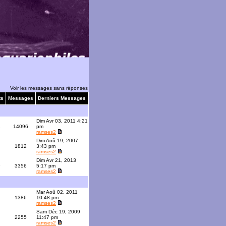
Voir les messages sans réponses
ts
Messages
Derniers Messages
Dim Avr 03, 2011 4:21
1
14096
pm
ramses2
Dim Aoû 19, 2007
1812
3:43 pm
ramses2
Dim Avr 21, 2013
9
3356
5:17 pm
ramses2
Mar Aoû 02, 2011
1386
10:48 pm
ramses2
Sam Déc 19, 2009
2255
11:47 pm
ramses2