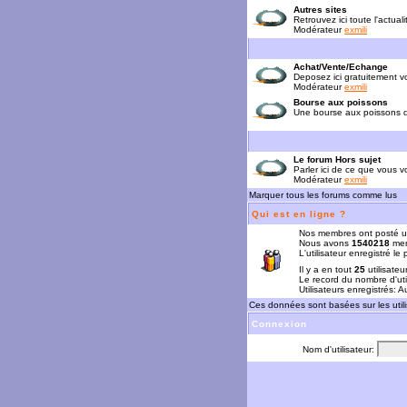
Autres sites
Retrouvez ici toute l'actual
Modérateur
exmili
Achat/Vente/Echange
Deposez ici gratuitement 
Modérateur
exmili
Bourse aux poissons
Une bourse aux poissons da
Le forum Hors sujet
Parler ici de ce que vous vo
Modérateur
exmili
Marquer tous les forums comme lus
Qui est en ligne ?
Nos membres ont posté u
Nous avons
1540218
mem
L'utilisateur enregistré le
Il y a en tout
25
utilisateu
Le record du nombre d'uti
Utilisateurs enregistrés: 
Ces données sont basées sur les utili
Connexion
Nom d'utilisateur: