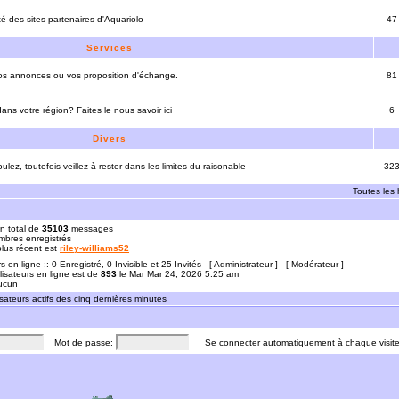
ité des sites partenaires d'Aquariolo
47
Services
vos annonces ou vos proposition d'échange.
81
ns votre région? Faites le nous savoir ici
6
Divers
ulez, toutefois veillez à rester dans les limites du raisonable
32
Toutes les
n total de
35103
messages
bres enregistrés
 plus récent est
riley-williams52
rs en ligne :: 0 Enregistré, 0 Invisible et 25 Invités [
Administrateur
] [
Modérateur
]
lisateurs en ligne est de
893
le Mar Mar 24, 2026 5:25 am
Aucun
sateurs actifs des cinq dernières minutes
Mot de passe:
Se connecter automatiquement à chaque visit