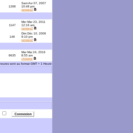
Sam Avr 07, 2007
1268
10:48 pm
ramses2
Mer Mar 23, 2011
1147
12:16 am
ramses2
Dim Déc 10, 2006
148
9:10 pm
ramses2
Mar Mai 24, 2016
3
9635
8:55 am
christine
 heures sont au format GMT + 1 Heure
e