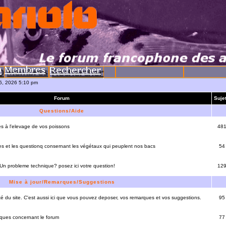
06, 2026 5:10 pm
Forum
Suje
Questions/Aide
es à l'elevage de vos poissons
48
es et les questionq consernant les végétaux qui peuplent nos bacs
54
 Un probleme technique? posez ici votre question!
12
Mise à jour/Remarques/Suggestions
lité du site. C'est aussi ici que vous pouvez deposer, vos remarques et vos suggestions.
95
rques concernant le forum
77