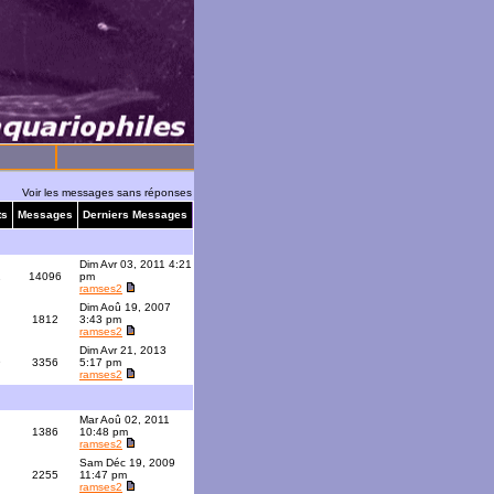
Voir les messages sans réponses
ts
Messages
Derniers Messages
Dim Avr 03, 2011 4:21
1
14096
pm
ramses2
Dim Aoû 19, 2007
1812
3:43 pm
ramses2
Dim Avr 21, 2013
9
3356
5:17 pm
ramses2
Mar Aoû 02, 2011
1386
10:48 pm
ramses2
Sam Déc 19, 2009
2255
11:47 pm
ramses2