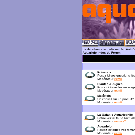
La date/heure actuelle est Jeu Aoû 
Aquariolo Index du Forum
Poissons
Posez ici vos questions lié
Modérateur
exmili
Plantes & Algues
Postez ici tous les messag
Modérateur
exmili
Matériels
Un conseil sur un produit?
Modérateur
exmili
La Galaxie Aquariophile
Retrouvez ici toute l'actua
Modérateur
ramses2
Aquariolo
Postez ici toutes vos rema
Modérateur
exmili