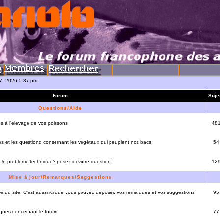
07, 2026 5:37 pm
Forum
Suje
Questions/Aide
es à l'elevage de vos poissons
48
es et les questionq consernant les végétaux qui peuplent nos bacs
54
 Un probleme technique? posez ici votre question!
12
Mise à jour/Remarques/Suggestions
lité du site. C'est aussi ici que vous pouvez deposer, vos remarques et vos suggestions.
95
rques concernant le forum
77