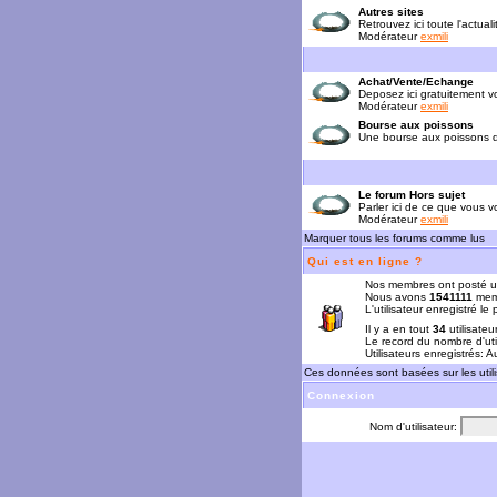
Autres sites
Retrouvez ici toute l'actual
Modérateur
exmili
Achat/Vente/Echange
Deposez ici gratuitement 
Modérateur
exmili
Bourse aux poissons
Une bourse aux poissons da
Le forum Hors sujet
Parler ici de ce que vous vo
Modérateur
exmili
Marquer tous les forums comme lus
Qui est en ligne ?
Nos membres ont posté u
Nous avons
1541111
memb
L'utilisateur enregistré le
Il y a en tout
34
utilisateu
Le record du nombre d'uti
Utilisateurs enregistrés: 
Ces données sont basées sur les utili
Connexion
Nom d'utilisateur: