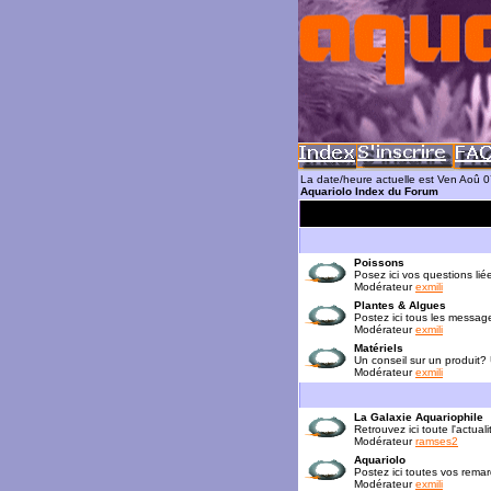
La date/heure actuelle est Ven Aoû 
Aquariolo Index du Forum
Poissons
Posez ici vos questions lié
Modérateur
exmili
Plantes & Algues
Postez ici tous les messag
Modérateur
exmili
Matériels
Un conseil sur un produit?
Modérateur
exmili
La Galaxie Aquariophile
Retrouvez ici toute l'actua
Modérateur
ramses2
Aquariolo
Postez ici toutes vos rema
Modérateur
exmili