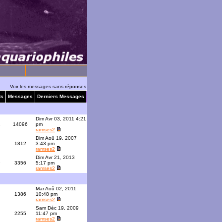
Voir les messages sans réponses
ts
Messages
Derniers Messages
Dim Avr 03, 2011 4:21
1
14096
pm
ramses2
Dim Aoû 19, 2007
1812
3:43 pm
ramses2
Dim Avr 21, 2013
9
3356
5:17 pm
ramses2
Mar Aoû 02, 2011
1386
10:48 pm
ramses2
Sam Déc 19, 2009
2255
11:47 pm
ramses2