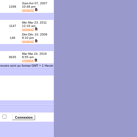
Sam Avr 07, 2007
1268
10:48 pm
ramses2
Mer Mar 23, 2011
1147
12:16 am
ramses2
Dim Déc 10, 2006
148
9:10 pm
ramses2
Mar Mai 24, 2016
3
9635
8:55 am
christine
 heures sont au format GMT + 1 Heure
e