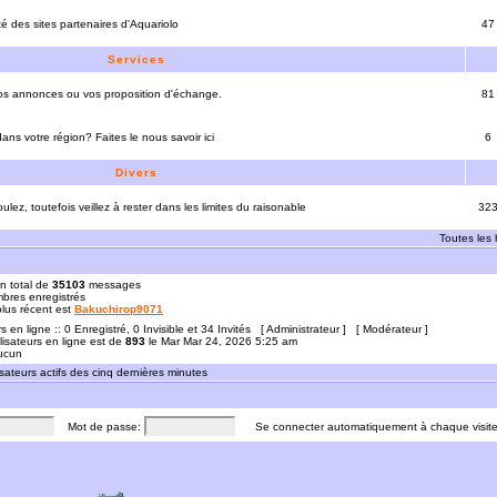
ité des sites partenaires d'Aquariolo
47
Services
vos annonces ou vos proposition d'échange.
81
ns votre région? Faites le nous savoir ici
6
Divers
ulez, toutefois veillez à rester dans les limites du raisonable
32
Toutes les
n total de
35103
messages
res enregistrés
 plus récent est
Bakuchirop9071
rs en ligne :: 0 Enregistré, 0 Invisible et 34 Invités [
Administrateur
] [
Modérateur
]
lisateurs en ligne est de
893
le Mar Mar 24, 2026 5:25 am
Aucun
sateurs actifs des cinq dernières minutes
Mot de passe:
Se connecter automatiquement à chaque visit