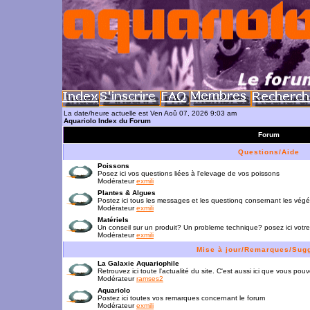
La date/heure actuelle est Ven Aoû 07, 2026 9:03 am
Aquariolo Index du Forum
Forum
Questions/Aide
Poissons
Posez ici vos questions liées à l'elevage de vos poissons
Modérateur
exmili
Plantes & Algues
Postez ici tous les messages et les questionq consernant les vég
Modérateur
exmili
Matériels
Un conseil sur un produit? Un probleme technique? posez ici votre
Modérateur
exmili
Mise à jour/Remarques/Sug
La Galaxie Aquariophile
Retrouvez ici toute l'actualité du site. C'est aussi ici que vous p
Modérateur
ramses2
Aquariolo
Postez ici toutes vos remarques concernant le forum
Modérateur
exmili