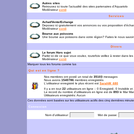
Autres sites
Retrouvez ici toute l'actualité des sites partenaires d'Aquariolo
Modérateur
exmili
Services
Achat/Vente/Echange
Deposez ici gratuitement vos annonces ou vos proposition d'écha
Modérateur
exmili
Bourse aux poissons
Une bourse aux poissons dans votre région? Faites le nous savoir 
Divers
Le forum Hors sujet
Parler ici de ce que vous voulez, toutefois veillez à rester dans les
Modérateur
exmili
Marquer tous les forums comme lus
Qui est en ligne ?
Nos membres ont posté un total de
35103
messages
Nous avons
1540786
membres enregistrés
L'utilisateur enregistré le plus récent est
SarahW_680
Il y a en tout
22
utilisateurs en ligne :: 0 Enregistré, 0 Invisible e
Le record du nombre d'utilisateurs en ligne est de
893
le Mar Mar
Utilisateurs enregistrés: Aucun
Ces données sont basées sur les utilisateurs actifs des cinq dernières minut
Connexion
Nom d'utilisateur:
Mot de passe: