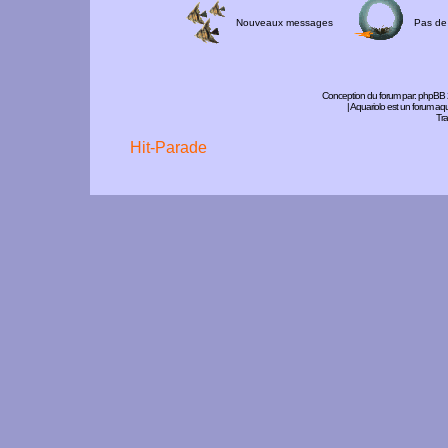
Nouveaux messages
Pas de
Conception du forum par:
phpBB
| Aquariolo est un forum a
Tra