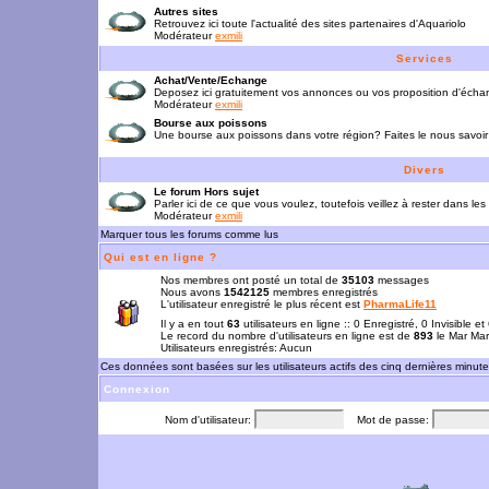
Autres sites
Retrouvez ici toute l'actualité des sites partenaires d'Aquariolo
Modérateur
exmili
Services
Achat/Vente/Echange
Deposez ici gratuitement vos annonces ou vos proposition d'écha
Modérateur
exmili
Bourse aux poissons
Une bourse aux poissons dans votre région? Faites le nous savoir 
Divers
Le forum Hors sujet
Parler ici de ce que vous voulez, toutefois veillez à rester dans les
Modérateur
exmili
Marquer tous les forums comme lus
Qui est en ligne ?
Nos membres ont posté un total de
35103
messages
Nous avons
1542125
membres enregistrés
L'utilisateur enregistré le plus récent est
PharmaLife11
Il y a en tout
63
utilisateurs en ligne :: 0 Enregistré, 0 Invisible e
Le record du nombre d'utilisateurs en ligne est de
893
le Mar Mar
Utilisateurs enregistrés: Aucun
Ces données sont basées sur les utilisateurs actifs des cinq dernières minut
Connexion
Nom d'utilisateur:
Mot de passe: