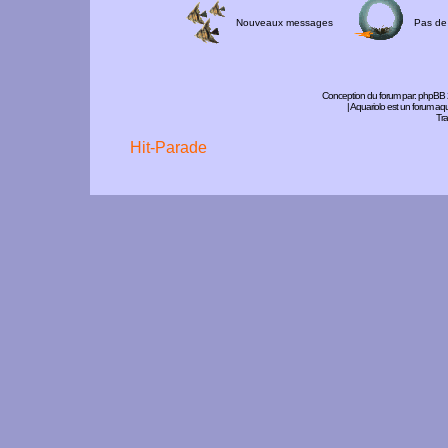
Nouveaux messages
Pas de
Conception du forum par:
phpBB
| Aquariolo est un forum a
Tra