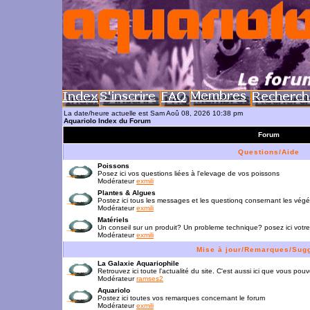
La date/heure actuelle est Sam Aoû 08, 2026 10:38 pm
Aquariolo Index du Forum
Forum
Questions/Aide
Poissons
Posez ici vos questions liées à l'elevage de vos poissons
Modérateur
exmili
Plantes & Algues
Postez ici tous les messages et les questionq consernant les vég
Modérateur
exmili
Matériels
Un conseil sur un produit? Un probleme technique? posez ici votre
Modérateur
exmili
Mise à jour/Remarques/Sug
La Galaxie Aquariophile
Retrouvez ici toute l'actualité du site. C'est aussi ici que vous p
Modérateur
ramses2
Aquariolo
Postez ici toutes vos remarques concernant le forum
Modérateur
exmili