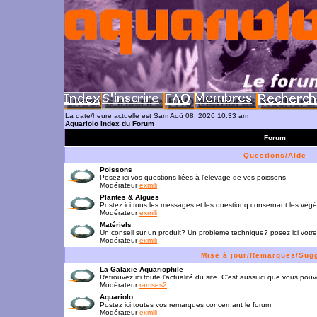
La date/heure actuelle est Sam Aoû 08, 2026 10:33 am
Aquariolo Index du Forum
Forum
Questions/Aide
Poissons
Posez ici vos questions liées à l'elevage de vos poissons
Modérateur
exmili
Plantes & Algues
Postez ici tous les messages et les questionq consernant les vég
Modérateur
exmili
Matériels
Un conseil sur un produit? Un probleme technique? posez ici votre
Modérateur
exmili
Mise à jour/Remarques/Sug
La Galaxie Aquariophile
Retrouvez ici toute l'actualité du site. C'est aussi ici que vous p
Modérateur
ramses2
Aquariolo
Postez ici toutes vos remarques concernant le forum
Modérateur
exmili