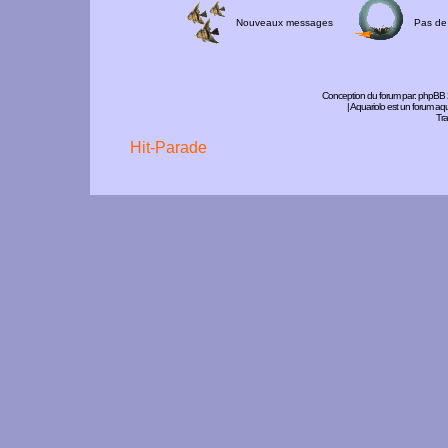
Nouveaux messages
Pas de
Conception du forum par:
phpBB
| Aquariolo est un forum a
Tra