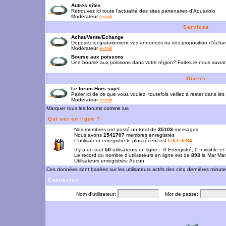
Autres sites
Retrouvez ici toute l'actualité des sites partenaires d'Aquariolo
Modérateur
exmili
Services
Achat/Vente/Echange
Deposez ici gratuitement vos annonces ou vos proposition d'écha
Modérateur
exmili
Bourse aux poissons
Une bourse aux poissons dans votre région? Faites le nous savoir 
Divers
Le forum Hors sujet
Parler ici de ce que vous voulez, toutefois veillez à rester dans les
Modérateur
exmili
Marquer tous les forums comme lus
Qui est en ligne ?
Nos membres ont posté un total de
35103
messages
Nous avons
1541707
membres enregistrés
L'utilisateur enregistré le plus récent est
LifeLife84
Il y a en tout
50
utilisateurs en ligne :: 0 Enregistré, 0 Invisible e
Le record du nombre d'utilisateurs en ligne est de
893
le Mar Mar
Utilisateurs enregistrés: Aucun
Ces données sont basées sur les utilisateurs actifs des cinq dernières minut
Connexion
Nom d'utilisateur:
Mot de passe: