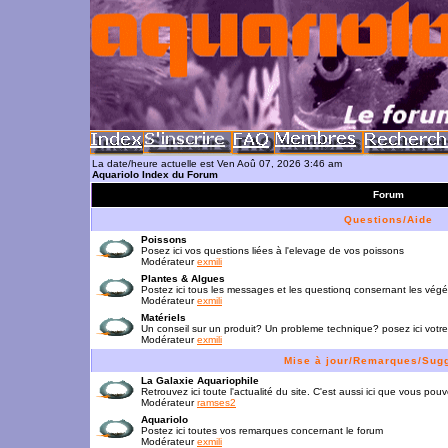
La date/heure actuelle est Ven Aoû 07, 2026 3:46 am
Aquariolo Index du Forum
Forum
Questions/Aide
Poissons
Posez ici vos questions liées à l'elevage de vos poissons
Modérateur
exmili
Plantes & Algues
Postez ici tous les messages et les questionq consernant les vég
Modérateur
exmili
Matériels
Un conseil sur un produit? Un probleme technique? posez ici votre
Modérateur
exmili
Mise à jour/Remarques/Sug
La Galaxie Aquariophile
Retrouvez ici toute l'actualité du site. C'est aussi ici que vous p
Modérateur
ramses2
Aquariolo
Postez ici toutes vos remarques concernant le forum
Modérateur
exmili