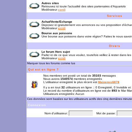
Autres sites
Retrouvez ici toute l'actualité des sites partenaires d'Aquariolo
Modérateur
exmili
Services
Achat/Vente/Echange
Deposez ici gratuitement vos annonces ou vos proposition d'écha
Modérateur
exmili
Bourse aux poissons
Une bourse aux poissons dans votre région? Faites le nous savoir 
Divers
Le forum Hors sujet
Parler ici de ce que vous voulez, toutefois veillez à rester dans les
Modérateur
exmili
Marquer tous les forums comme lus
Qui est en ligne ?
Nos membres ont posté un total de
35103
messages
Nous avons
1540574
membres enregistrés
L'utilisateur enregistré le plus récent est
Mainemrc6878
Il y a en tout
32
utilisateurs en ligne :: 0 Enregistré, 0 Invisible e
Le record du nombre d'utilisateurs en ligne est de
893
le Mar Mar
Utilisateurs enregistrés: Aucun
Ces données sont basées sur les utilisateurs actifs des cinq dernières minut
Connexion
Nom d'utilisateur:
Mot de passe: