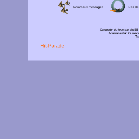
Nouveaux messages
Pas de
Conception du forum par:
phpBB
| Aquariolo est un forum a
Tra