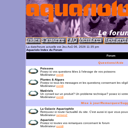
La date/heure actuelle est Jeu Aoû 06, 2026 11:35 pm
Aquariolo Index du Forum
Forum
Questions/Aide
Poissons
Posez ici vos questions liées à l'elevage de vos poissons
Modérateur
exmili
Plantes & Algues
Postez ici tous les messages et les questionq consernant les vég
Modérateur
exmili
Matériels
Un conseil sur un produit? Un probleme technique? posez ici votre
Modérateur
exmili
Mise à jour/Remarques/Sug
La Galaxie Aquariophile
Retrouvez ici toute l'actualité du site. C'est aussi ici que vous p
Modérateur
ramses2
Aquariolo
Postez ici toutes vos remarques concernant le forum
Modérateur
exmili