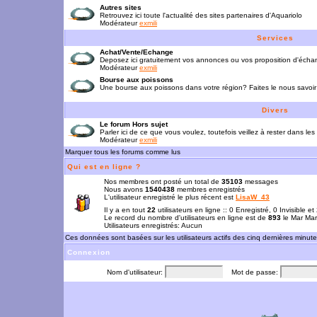
Autres sites
Retrouvez ici toute l'actualité des sites partenaires d'Aquariolo
Modérateur
exmili
Services
Achat/Vente/Echange
Deposez ici gratuitement vos annonces ou vos proposition d'écha
Modérateur
exmili
Bourse aux poissons
Une bourse aux poissons dans votre région? Faites le nous savoir 
Divers
Le forum Hors sujet
Parler ici de ce que vous voulez, toutefois veillez à rester dans les
Modérateur
exmili
Marquer tous les forums comme lus
Qui est en ligne ?
Nos membres ont posté un total de
35103
messages
Nous avons
1540438
membres enregistrés
L'utilisateur enregistré le plus récent est
LisaW_43
Il y a en tout
22
utilisateurs en ligne :: 0 Enregistré, 0 Invisible e
Le record du nombre d'utilisateurs en ligne est de
893
le Mar Mar
Utilisateurs enregistrés: Aucun
Ces données sont basées sur les utilisateurs actifs des cinq dernières minut
Connexion
Nom d'utilisateur:
Mot de passe: