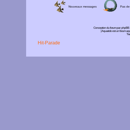
Nouveaux messages
Pas de
Conception du forum par:
phpBB
| Aquariolo est un forum a
Tra