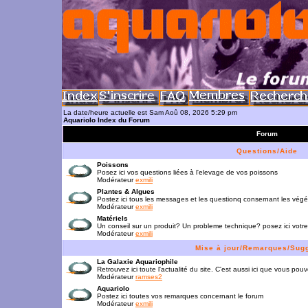
La date/heure actuelle est Sam Aoû 08, 2026 5:29 pm
Aquariolo Index du Forum
Forum
Questions/Aide
Poissons
Posez ici vos questions liées à l'elevage de vos poissons
Modérateur
exmili
Plantes & Algues
Postez ici tous les messages et les questionq consernant les vég
Modérateur
exmili
Matériels
Un conseil sur un produit? Un probleme technique? posez ici votre
Modérateur
exmili
Mise à jour/Remarques/Sug
La Galaxie Aquariophile
Retrouvez ici toute l'actualité du site. C'est aussi ici que vous p
Modérateur
ramses2
Aquariolo
Postez ici toutes vos remarques concernant le forum
Modérateur
exmili