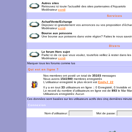
Autres sites
Retrouvez ici toute l'actualité des sites partenaires d'Aquariolo
Modérateur
exmili
Services
Achat/Vente/Echange
Deposez ici gratuitement vos annonces ou vos proposition d'écha
Modérateur
exmili
Bourse aux poissons
Une bourse aux poissons dans votre région? Faites le nous savoir 
Divers
Le forum Hors sujet
Parler ici de ce que vous voulez, toutefois veillez à rester dans les
Modérateur
exmili
Marquer tous les forums comme lus
Qui est en ligne ?
Nos membres ont posté un total de
35103
messages
Nous avons
1541980
membres enregistrés
L'utilisateur enregistré le plus récent est
EmilyJ_22
Il y a en tout
33
utilisateurs en ligne :: 0 Enregistré, 0 Invisible e
Le record du nombre d'utilisateurs en ligne est de
893
le Mar Mar
Utilisateurs enregistrés: Aucun
Ces données sont basées sur les utilisateurs actifs des cinq dernières minut
Connexion
Nom d'utilisateur:
Mot de passe: