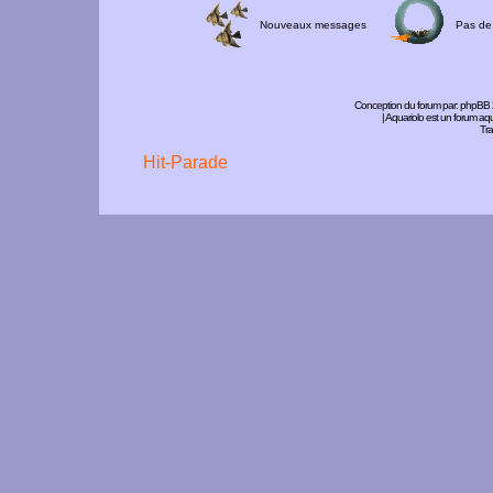
Nouveaux messages
Pas de
Conception du forum par:
phpBB
| Aquariolo est un forum a
Tra