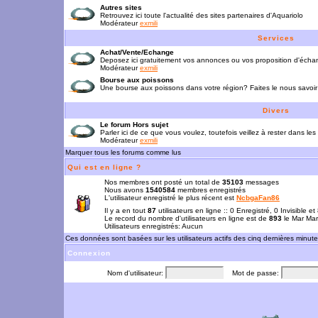
Autres sites
Retrouvez ici toute l'actualité des sites partenaires d'Aquariolo
Modérateur
exmili
Services
Achat/Vente/Echange
Deposez ici gratuitement vos annonces ou vos proposition d'écha
Modérateur
exmili
Bourse aux poissons
Une bourse aux poissons dans votre région? Faites le nous savoir 
Divers
Le forum Hors sujet
Parler ici de ce que vous voulez, toutefois veillez à rester dans les
Modérateur
exmili
Marquer tous les forums comme lus
Qui est en ligne ?
Nos membres ont posté un total de
35103
messages
Nous avons
1540584
membres enregistrés
L'utilisateur enregistré le plus récent est
NcbgaFan86
Il y a en tout
87
utilisateurs en ligne :: 0 Enregistré, 0 Invisible e
Le record du nombre d'utilisateurs en ligne est de
893
le Mar Mar
Utilisateurs enregistrés: Aucun
Ces données sont basées sur les utilisateurs actifs des cinq dernières minut
Connexion
Nom d'utilisateur:
Mot de passe: