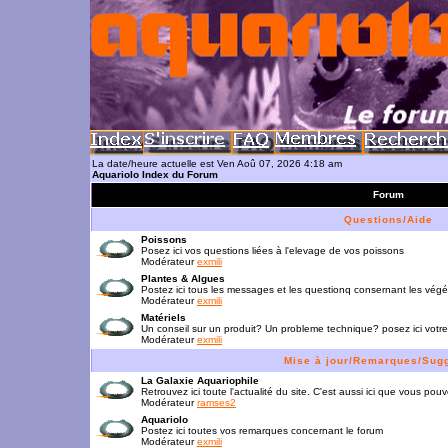
La date/heure actuelle est Ven Aoû 07, 2026 4:18 am
Aquariolo Index du Forum
Forum
Questions/Aide
Poissons
Posez ici vos questions liées à l'elevage de vos poissons
Modérateur
exmili
Plantes & Algues
Postez ici tous les messages et les questionq consernant les vég
Modérateur
exmili
Matériels
Un conseil sur un produit? Un probleme technique? posez ici votre
Modérateur
exmili
Mise à jour/Remarques/Sug
La Galaxie Aquariophile
Retrouvez ici toute l'actualité du site. C'est aussi ici que vous p
Modérateur
ramses2
Aquariolo
Postez ici toutes vos remarques concernant le forum
Modérateur
exmili