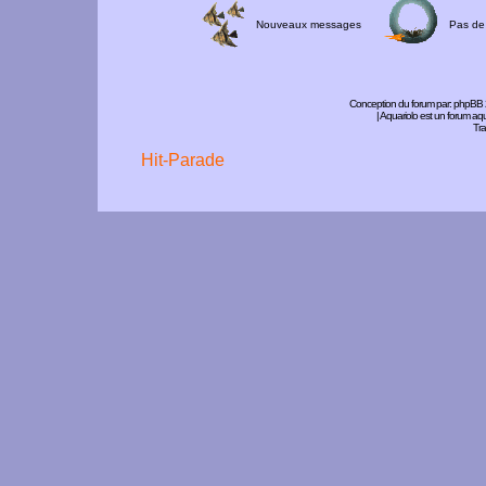
Nouveaux messages
Pas de
Conception du forum par:
phpBB
| Aquariolo est un forum a
Tra